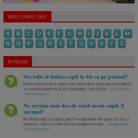
INDEX CUVINTE CHEIE
A
B
C
D
E
F
G
H
I
J
K
L
M
N
O
P
Q
R
S
T
U
V
X
Y
Z
ÎNTREBARI
Voi iubi al doilea copil la fel ca pe primul?
Pentru mine primul copil a fost foarte dorit, după ani de așteptări
și o sarcină pierduta la 16 săptămâni. Sunt însărc... |
Raspunde |
Vezi raspunsuri
Ne certăm mai des de când avem copil. E
normal?
De când a apărut copilul, parcă ne aprindem din orice. Un ton. O
remarcă. Cine s-a trezit din nou noaptea trecuta.... |
Raspunde |
Vezi raspunsuri