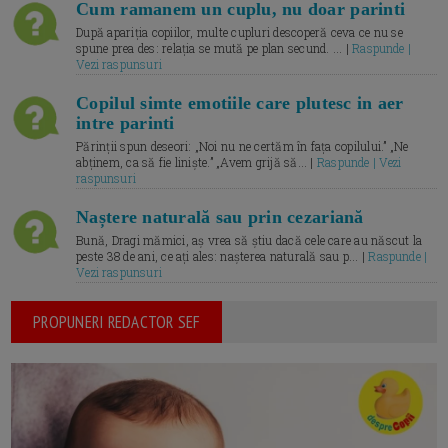
Cum ramanem un cuplu, nu doar parinti
După apariția copiilor, multe cupluri descoperă ceva ce nu se
spune prea des: relația se mută pe plan secund. ... |
Raspunde |
Vezi raspunsuri
Copilul simte emotiile care plutesc in aer
intre parinti
Părinții spun deseori: „Noi nu ne certăm în fața copilului.” „Ne
abținem, ca să fie liniște.” „Avem grijă să... |
Raspunde | Vezi
raspunsuri
Naștere naturală sau prin cezariană
Bună, Dragi mămici, aș vrea să știu dacă cele care au născut la
peste 38 de ani, ce ați ales: nașterea naturală sau p... |
Raspunde |
Vezi raspunsuri
PROPUNERI REDACTOR SEF