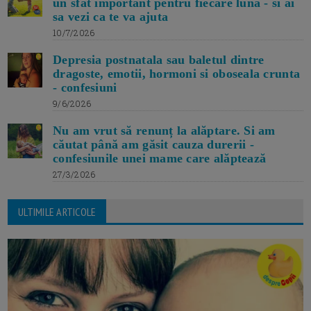
un sfat important pentru fiecare luna - si ai
sa vezi ca te va ajuta
10/7/2026
Depresia postnatala sau baletul dintre
dragoste, emotii, hormoni si oboseala crunta
- confesiuni
9/6/2026
Nu am vrut să renunț la alăptare. Si am
căutat până am găsit cauza durerii -
confesiunile unei mame care alăptează
27/3/2026
ULTIMILE ARTICOLE