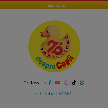
COMUNITATE
Follow us:
|
|
|
|
Intreabă I-MAMI