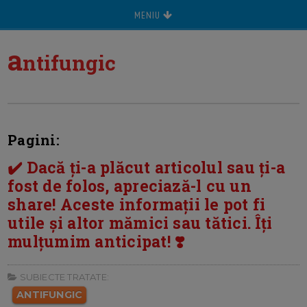
MENIU
a
ntifungic
Pagini:
✔️ Dacă ți-a plăcut articolul sau ți-a
fost de folos, apreciază-l cu un
share! Aceste informații le pot fi
utile și altor mămici sau tătici. Îți
mulțumim anticipat! ❣️
SUBIECTE TRATATE:
ANTIFUNGIC