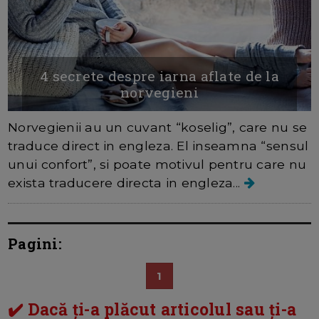
4 secrete despre iarna aflate de la
norvegieni
Norvegienii au un cuvant “koselig”, care nu se
traduce direct in engleza. El inseamna “sensul
unui confort”, si poate motivul pentru care nu
exista traducere directa in engleza...
Pagini:
1
✔️ Dacă ți-a plăcut articolul sau ți-a