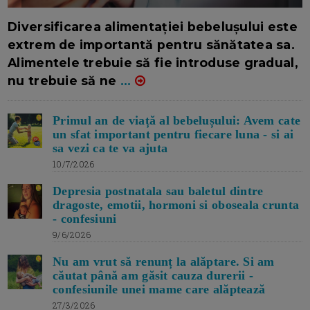
16/7/2026
AUTOR: EDITOR DC.
Diversificarea alimentației bebelușului este
extrem de importantă pentru sănătatea sa.
Alimentele trebuie să fie introduse gradual,
nu trebuie să ne
...
Primul an de viață al bebelușului: Avem cate
un sfat important pentru fiecare luna - si ai
sa vezi ca te va ajuta
10/7/2026
Depresia postnatala sau baletul dintre
dragoste, emotii, hormoni si oboseala crunta
- confesiuni
9/6/2026
Nu am vrut să renunț la alăptare. Si am
căutat până am găsit cauza durerii -
confesiunile unei mame care alăptează
27/3/2026