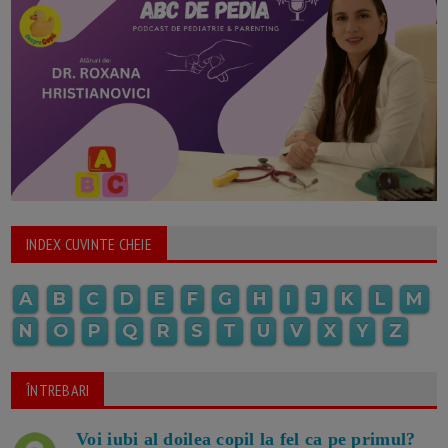
INDEX CUVINTE CHEIE
A
B
C
D
E
F
G
H
I
J
K
L
M
N
O
P
Q
R
S
T
U
V
X
Y
Z
ÎNTREBARI
Voi iubi al doilea copil la fel ca pe primul?