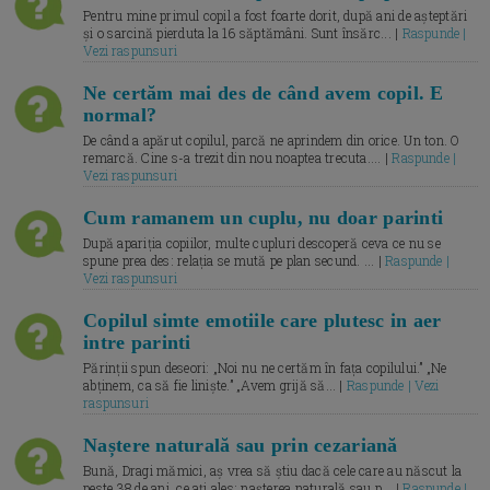
Pentru mine primul copil a fost foarte dorit, după ani de așteptări
și o sarcină pierduta la 16 săptămâni. Sunt însărc... |
Raspunde |
Vezi raspunsuri
Ne certăm mai des de când avem copil. E
normal?
De când a apărut copilul, parcă ne aprindem din orice. Un ton. O
remarcă. Cine s-a trezit din nou noaptea trecuta.... |
Raspunde |
Vezi raspunsuri
Cum ramanem un cuplu, nu doar parinti
După apariția copiilor, multe cupluri descoperă ceva ce nu se
spune prea des: relația se mută pe plan secund. ... |
Raspunde |
Vezi raspunsuri
Copilul simte emotiile care plutesc in aer
intre parinti
Părinții spun deseori: „Noi nu ne certăm în fața copilului.” „Ne
abținem, ca să fie liniște.” „Avem grijă să... |
Raspunde | Vezi
raspunsuri
Naștere naturală sau prin cezariană
Bună, Dragi mămici, aș vrea să știu dacă cele care au născut la
peste 38 de ani, ce ați ales: nașterea naturală sau p... |
Raspunde |