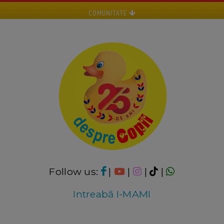
COMUNITATE
Follow us:
|
|
|
|
Intreabă I-MAMI