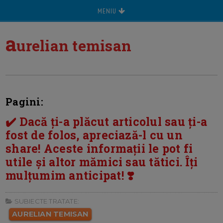
MENIU
a
urelian temisan
Pagini:
✔️ Dacă ți-a plăcut articolul sau ți-a
fost de folos, apreciază-l cu un
share! Aceste informații le pot fi
utile și altor mămici sau tătici. Îți
mulțumim anticipat! ❣️
SUBIECTE TRATATE:
AURELIAN TEMISAN