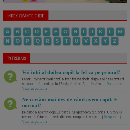
INDEX CUVINTE CHEIE
A
B
C
D
E
F
G
H
I
J
K
L
M
N
O
P
Q
R
S
T
U
V
X
Y
Z
ÎNTREBARI
Voi iubi al doilea copil la fel ca pe primul?
Pentru mine primul copil a fost foarte dorit, după ani de așteptări
și o sarcină pierduta la 16 săptămâni. Sunt însărc... |
Raspunde |
Vezi raspunsuri
Ne certăm mai des de când avem copil. E
normal?
De când a apărut copilul, parcă ne aprindem din orice. Un ton. O
remarcă. Cine s-a trezit din nou noaptea trecuta.... |
Raspunde |
Vezi raspunsuri