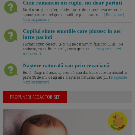
Cum ramanem un cuplu, nu doar parinti
După apariția copiilor, multe cupluri descoperă ceva ce nu se
spune prea des: relația se mută pe plan secund. ... |
Raspunde |
Vezi raspunsuri
Copilul simte emotiile care plutesc in aer
intre parinti
Părinții spun deseori: „Noi nu ne certăm în fața copilului.” „Ne
abținem, ca să fie liniște.” „Avem grijă să... |
Raspunde | Vezi
raspunsuri
Naștere naturală sau prin cezariană
Bună, Dragi mămici, aș vrea să știu dacă cele care au născut la
peste 38 de ani, ce ați ales: nașterea naturală sau p... |
Raspunde |
Vezi raspunsuri
PROPUNERI REDACTOR SEF