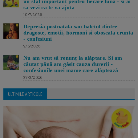
un sfat important pentru fiecare luna - si ai
sa vezi ca te va ajuta
10/7/2026
Depresia postnatala sau baletul dintre
dragoste, emotii, hormoni si oboseala crunta
- confesiuni
9/6/2026
Nu am vrut să renunț la alăptare. Si am
căutat până am găsit cauza durerii -
confesiunile unei mame care alăptează
27/3/2026
ULTIMILE ARTICOLE