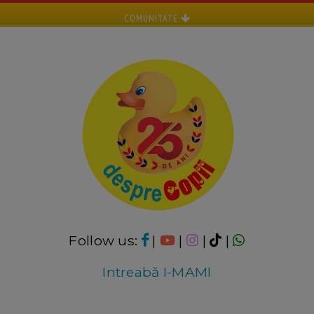
COMUNITATE
Follow us:
|
|
|
|
Intreabă I-MAMI