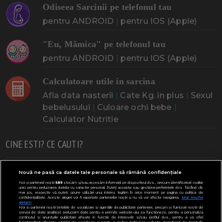
Odiseea Sarcinii pe telefonul tau
pentru ANDROID
|
pentru IOS (Apple)
"Eu, Mămica" pe telefonul tau
pentru ANDROID
|
pentru IOS (Apple)
Calculatoare utile in sarcina
Afla data nasterii
|
Cate Kg. in plus
|
Sexul
bebelusului
|
Culoare ochi bebe
|
Calculator Nutritie
CINE ESTI? CE CAUTI?
Doresc un copil
Adoptia
Probleme cu sarcina
Nouă ne pasă ca datele tale personale să rămână confidențiale
Noi și partenerii noștri
589
stocăm și/sau accesăm informații pe dispozitivul dvs., precum identificatorii cookie
Urmeaza sa nasc
Probleme alaptare
Bebe plange
unici pentru prelucrarea datelor cu caracter personal. Puteți accepta sau gestiona preferințele dvs. făcând clic
mai jos, respectiv vă puteți opune utilizării unui interes legitim în orice moment pe pagina cu politica de
confidențialitate. Aceste alegeri vor fi raportate partenerilor noștri și nu vă vor afecta navigarea.
Mai multe
Bebe febra
Caut bona
Cresa, Gradinta
detalii
Noi si partenerii nostri (retelele de socializare si agentiile de publicitate partenere, precum si furnizorii nostri de
servicii de date analitice) prelucram date pentru a permite website-ului sa functioneze, pentru a personaliza
Mergem la scoala
Copil bolnav
Copii cu nevoi speciale
continutul si anunturile publicitare afisate in functie de interesele si/sau profilul dvs., pentru a va oferi