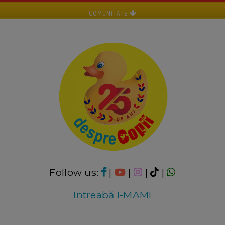
COMUNITATE
Follow us:
|
|
|
|
Intreabă I-MAMI