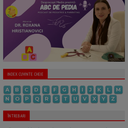
INDEX CUVINTE CHEIE
A
B
C
D
E
F
G
H
I
J
K
L
M
N
O
P
Q
R
S
T
U
V
X
Y
Z
ÎNTREBARI