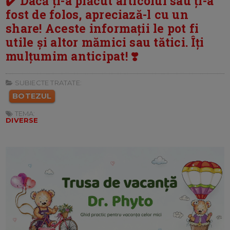
✔️ Dacă ți-a plăcut articolul sau ți-a
fost de folos, apreciază-l cu un
share! Aceste informații le pot fi
utile și altor mămici sau tătici. Îți
mulțumim anticipat! ❣️
SUBIECTE TRATATE:
BOTEZUL
TEMA:
DIVERSE