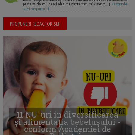
peste 38 de ani, ce ați ales: nașterea naturală sau p... |
Raspunde |
Vezi raspunsuri
PROPUNERI REDACTOR SEF
11 NU-uri in diversificarea
și alimentația bebelușului -
conform Academiei de