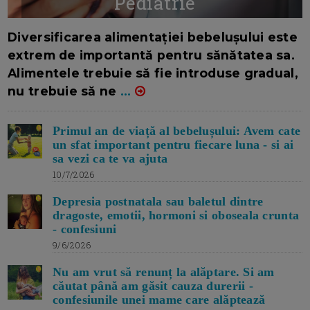
Pediatrie
16/7/2026
AUTOR: EDITOR DC.
Diversificarea alimentației bebelușului este
extrem de importantă pentru sănătatea sa.
Alimentele trebuie să fie introduse gradual,
nu trebuie să ne
...
Primul an de viață al bebelușului: Avem cate
un sfat important pentru fiecare luna - si ai
sa vezi ca te va ajuta
10/7/2026
Depresia postnatala sau baletul dintre
dragoste, emotii, hormoni si oboseala crunta
- confesiuni
9/6/2026
Nu am vrut să renunț la alăptare. Si am
căutat până am găsit cauza durerii -
confesiunile unei mame care alăptează