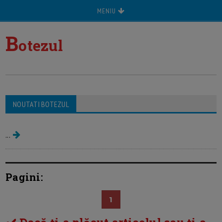
MENIU
B
otezul
NOUTATI BOTEZUL
Botezul copilului
...
Pagini:
1