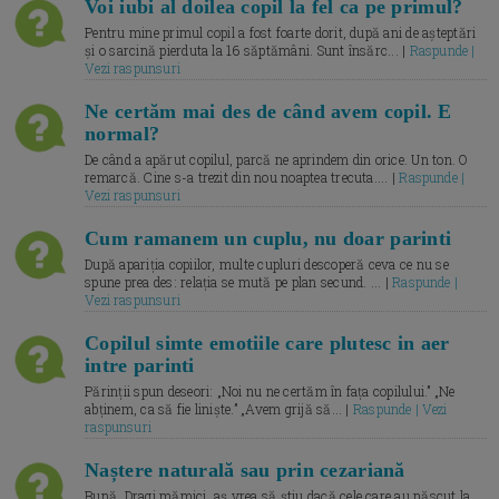
Voi iubi al doilea copil la fel ca pe primul?
Pentru mine primul copil a fost foarte dorit, după ani de așteptări
și o sarcină pierduta la 16 săptămâni. Sunt însărc... |
Raspunde |
Vezi raspunsuri
Ne certăm mai des de când avem copil. E
normal?
De când a apărut copilul, parcă ne aprindem din orice. Un ton. O
remarcă. Cine s-a trezit din nou noaptea trecuta.... |
Raspunde |
Vezi raspunsuri
Cum ramanem un cuplu, nu doar parinti
După apariția copiilor, multe cupluri descoperă ceva ce nu se
spune prea des: relația se mută pe plan secund. ... |
Raspunde |
Vezi raspunsuri
Copilul simte emotiile care plutesc in aer
intre parinti
Părinții spun deseori: „Noi nu ne certăm în fața copilului.” „Ne
abținem, ca să fie liniște.” „Avem grijă să... |
Raspunde | Vezi
raspunsuri
Naștere naturală sau prin cezariană
Bună, Dragi mămici, aș vrea să știu dacă cele care au născut la