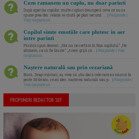
Cum ramanem un cuplu, nu doar parinti
După apariția copiilor, multe cupluri descoperă ceva ce nu se
spune prea des: relația se mută pe plan secund. ... |
Raspunde |
Vezi raspunsuri
Copilul simte emotiile care plutesc in aer
intre parinti
Părinții spun deseori: „Noi nu ne certăm în fața copilului.” „Ne
abținem, ca să fie liniște.” „Avem grijă să... |
Raspunde | Vezi
raspunsuri
Naștere naturală sau prin cezariană
Bună, Dragi mămici, aș vrea să știu dacă cele care au născut la
peste 38 de ani, ce ați ales: nașterea naturală sau p... |
Raspunde |
Vezi raspunsuri
PROPUNERI REDACTOR SEF