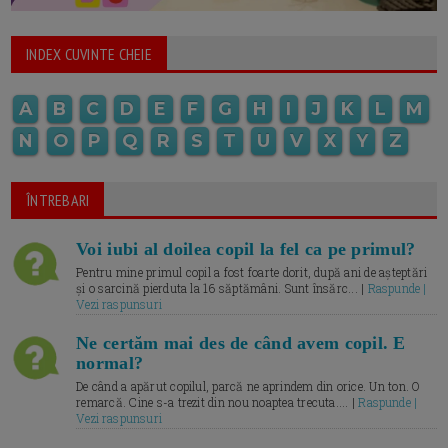
INDEX CUVINTE CHEIE
A
B
C
D
E
F
G
H
I
J
K
L
M
N
O
P
Q
R
S
T
U
V
X
Y
Z
ÎNTREBARI
Voi iubi al doilea copil la fel ca pe primul?
Pentru mine primul copil a fost foarte dorit, după ani de așteptări
și o sarcină pierduta la 16 săptămâni. Sunt însărc... |
Raspunde |
Vezi raspunsuri
Ne certăm mai des de când avem copil. E
normal?
De când a apărut copilul, parcă ne aprindem din orice. Un ton. O
remarcă. Cine s-a trezit din nou noaptea trecuta.... |
Raspunde |
Vezi raspunsuri