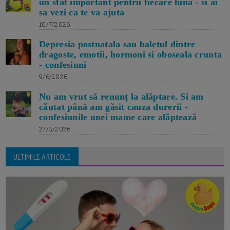
un sfat important pentru fiecare luna - si ai
sa vezi ca te va ajuta
10/7/2026
Depresia postnatala sau baletul dintre
dragoste, emotii, hormoni si oboseala crunta
- confesiuni
9/6/2026
Nu am vrut să renunț la alăptare. Si am
căutat până am găsit cauza durerii -
confesiunile unei mame care alăptează
27/3/2026
ULTIMILE ARTICOLE