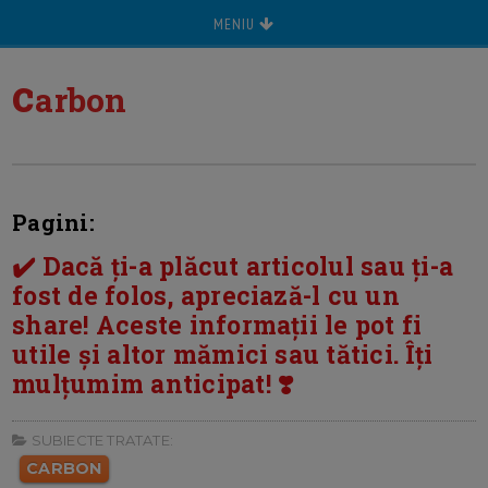
MENIU
c
arbon
Pagini:
✔️ Dacă ți-a plăcut articolul sau ți-a
fost de folos, apreciază-l cu un
share! Aceste informații le pot fi
utile și altor mămici sau tătici. Îți
mulțumim anticipat! ❣️
SUBIECTE TRATATE:
CARBON