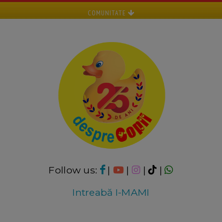
COMUNITATE
Follow us:
|
|
|
|
Intreabă I-MAMI