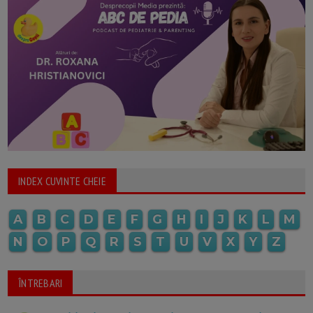
INDEX CUVINTE CHEIE
A
B
C
D
E
F
G
H
I
J
K
L
M
N
O
P
Q
R
S
T
U
V
X
Y
Z
ÎNTREBARI