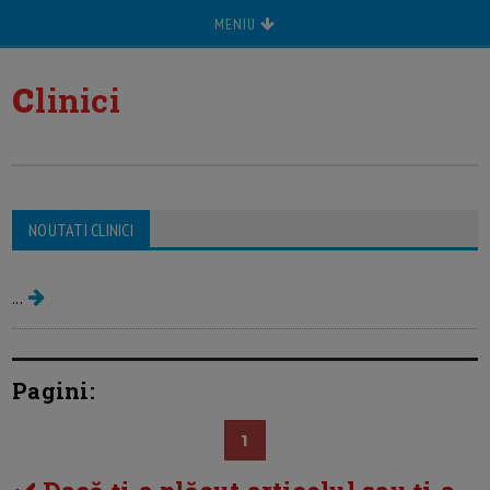
MENIU
c
linici
NOUTATI CLINICI
Nasterea la clinici private
...
Pagini:
1