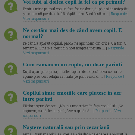
Voi iubi al doilea copil la fel ca pe primul?
Pentru mine primul copil a fost foarte dorit, după ani de așteptări
și o sarcină pierduta la 16 săptămâni. Sunt însărc... |
Raspunde |
Vezi raspunsuri
Ne certăm mai des de când avem copil. E
normal?
De când a apărut copilul, parcă ne aprindem din orice. Un ton. O
remarcă. Cine s-a trezit din nou noaptea trecuta.... |
Raspunde |
Vezi raspunsuri
Cum ramanem un cuplu, nu doar parinti
După apariția copiilor, multe cupluri descoperă ceva ce nu se
spune prea des: relația se mută pe plan secund. ... |
Raspunde |
Vezi raspunsuri
Copilul simte emotiile care plutesc in aer
intre parinti
Părinții spun deseori: „Noi nu ne certăm în fața copilului.” „Ne
abținem, ca să fie liniște.” „Avem grijă să... |
Raspunde | Vezi
raspunsuri
Naștere naturală sau prin cezariană
Bună, Dragi mămici, aș vrea să știu dacă cele care au născut la