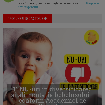
peste 38 de ani, ce ați ales: nașterea naturală sau p... |
Raspunde |
Vezi raspunsuri
PROPUNERI REDACTOR SEF
11 NU-uri in diversificarea
și alimentația bebelușului -
conform Academiei de