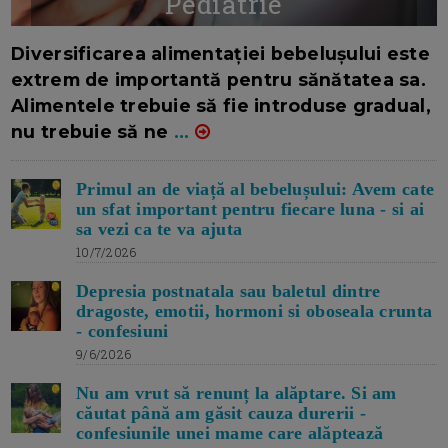
Pediatrie
16/7/2026
AUTOR: EDITOR DC.
Diversificarea alimentației bebelușului este
extrem de importantă pentru sănătatea sa.
Alimentele trebuie să fie introduse gradual,
nu trebuie să ne
...
Primul an de viață al bebelușului: Avem cate
un sfat important pentru fiecare luna - si ai
sa vezi ca te va ajuta
10/7/2026
Depresia postnatala sau baletul dintre
dragoste, emotii, hormoni si oboseala crunta
- confesiuni
9/6/2026
Nu am vrut să renunț la alăptare. Si am
căutat până am găsit cauza durerii -
confesiunile unei mame care alăptează