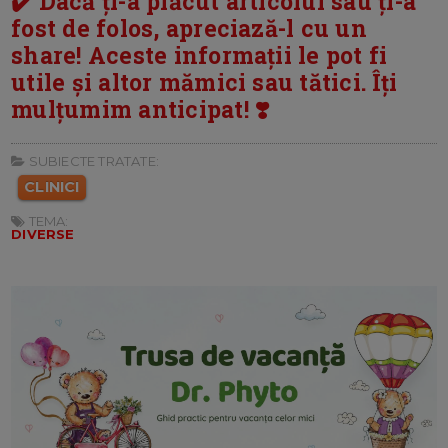
✔️ Dacă ți-a plăcut articolul sau ți-a
fost de folos, apreciază-l cu un
share! Aceste informații le pot fi
utile și altor mămici sau tătici. Îți
mulțumim anticipat! ❣️
SUBIECTE TRATATE:
CLINICI
TEMA:
DIVERSE