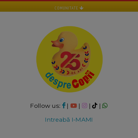
COMUNITATE
Follow us:
|
|
|
|
Intreabă I-MAMI