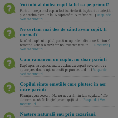
Voi iubi al doilea copil la fel ca pe primul?
Pentru mine primul copil a fost foarte dorit, după ani de așteptări
și o sarcină pierduta la 16 săptămâni. Sunt însărc... |
Raspunde |
Vezi raspunsuri
Ne certăm mai des de când avem copil. E
normal?
De când a apărut copilul, parcă ne aprindem din orice. Un ton. O
remarcă. Cine s-a trezit din nou noaptea trecuta.... |
Raspunde |
Vezi raspunsuri
Cum ramanem un cuplu, nu doar parinti
După apariția copiilor, multe cupluri descoperă ceva ce nu se
spune prea des: relația se mută pe plan secund. ... |
Raspunde |
Vezi raspunsuri
Copilul simte emotiile care plutesc in aer
intre parinti
Părinții spun deseori: „Noi nu ne certăm în fața copilului.” „Ne
abținem, ca să fie liniște.” „Avem grijă să... |
Raspunde | Vezi
raspunsuri
Naștere naturală sau prin cezariană