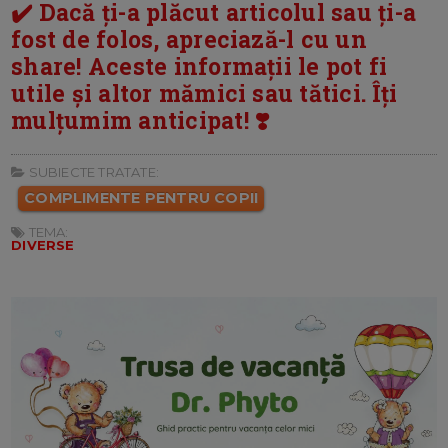
✔️ Dacă ți-a plăcut articolul sau ți-a
fost de folos, apreciază-l cu un
share! Aceste informații le pot fi
utile și altor mămici sau tătici. Îți
mulțumim anticipat! ❣️
SUBIECTE TRATATE:
COMPLIMENTE PENTRU COPII
TEMA:
DIVERSE