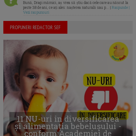
Bună, Dragi mămici, aș vrea să știu dacă cele care au născut la
peste 38 de ani, ce ați ales: nașterea naturală sau p... |
Raspunde |
Vezi raspunsuri
PROPUNERI REDACTOR SEF
11 NU-uri in diversificarea
și alimentația bebelușului -
conform Academiei de