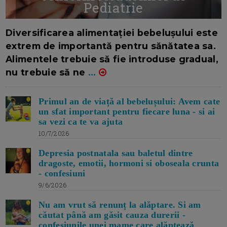
Pediatrie
16/7/2026
AUTOR: EDITOR DC.
Diversificarea alimentației bebelușului este
extrem de importantă pentru sănătatea sa.
Alimentele trebuie să fie introduse gradual,
nu trebuie să ne
...
Primul an de viață al bebelușului: Avem cate
un sfat important pentru fiecare luna - si ai
sa vezi ca te va ajuta
10/7/2026
Depresia postnatala sau baletul dintre
dragoste, emotii, hormoni si oboseala crunta
- confesiuni
9/6/2026
Nu am vrut să renunț la alăptare. Si am
căutat până am găsit cauza durerii -
confesiunile unei mame care alăptează