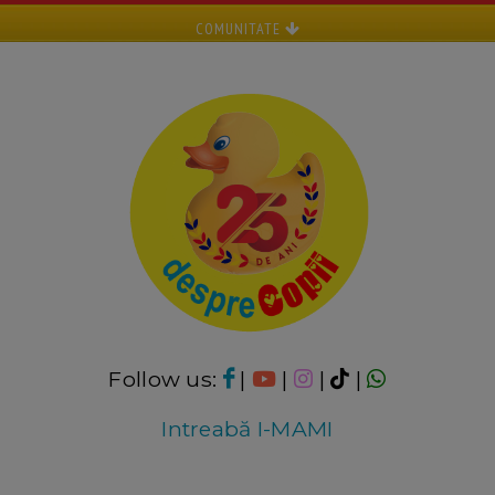
COMUNITATE
Follow us:
|
|
|
|
Intreabă I-MAMI