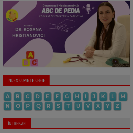
INDEX CUVINTE CHEIE
A
B
C
D
E
F
G
H
I
J
K
L
M
N
O
P
Q
R
S
T
U
V
X
Y
Z
ÎNTREBARI