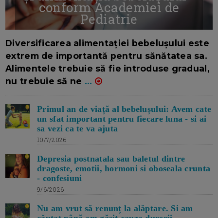
conform Academiei de
Pediatrie
16/7/2026
AUTOR: EDITOR DC.
Diversificarea alimentației bebelușului este
extrem de importantă pentru sănătatea sa.
Alimentele trebuie să fie introduse gradual,
nu trebuie să ne
...
Primul an de viață al bebelușului: Avem cate
un sfat important pentru fiecare luna - si ai
sa vezi ca te va ajuta
10/7/2026
Depresia postnatala sau baletul dintre
dragoste, emotii, hormoni si oboseala crunta
- confesiuni
9/6/2026
Nu am vrut să renunț la alăptare. Si am