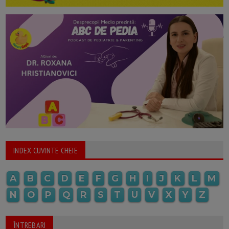
INDEX CUVINTE CHEIE
A
B
C
D
E
F
G
H
I
J
K
L
M
N
O
P
Q
R
S
T
U
V
X
Y
Z
ÎNTREBARI