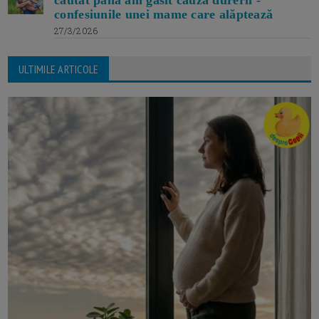
căutat până am găsit cauza durerii -
confesiunile unei mame care alăptează
27/3/2026
ULTIMILE ARTICOLE