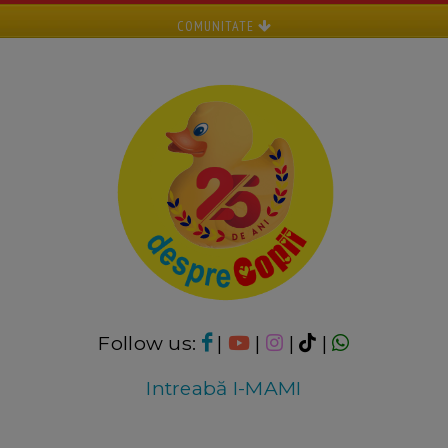
COMUNITATE
Follow us:
|
|
|
|
Intreabă I-MAMI