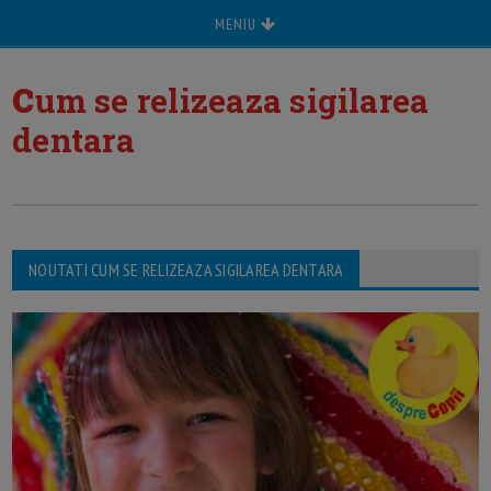
MENIU
c
um se relizeaza sigilarea
dentara
NOUTATI CUM SE RELIZEAZA SIGILAREA DENTARA