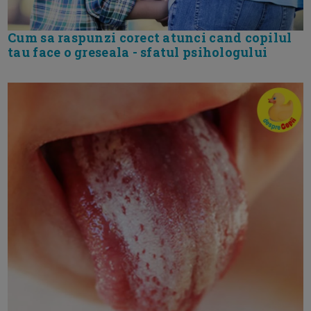
Cum sa raspunzi corect atunci cand copilul
tau face o greseala - sfatul psihologului