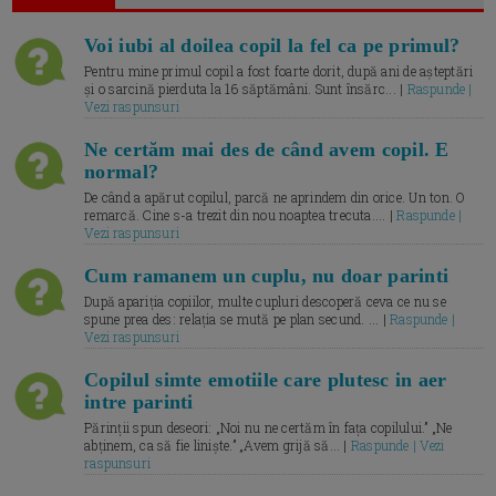
Voi iubi al doilea copil la fel ca pe primul?
Pentru mine primul copil a fost foarte dorit, după ani de așteptări
și o sarcină pierduta la 16 săptămâni. Sunt însărc... |
Raspunde |
Vezi raspunsuri
Ne certăm mai des de când avem copil. E
normal?
De când a apărut copilul, parcă ne aprindem din orice. Un ton. O
remarcă. Cine s-a trezit din nou noaptea trecuta.... |
Raspunde |
Vezi raspunsuri
Cum ramanem un cuplu, nu doar parinti
După apariția copiilor, multe cupluri descoperă ceva ce nu se
spune prea des: relația se mută pe plan secund. ... |
Raspunde |
Vezi raspunsuri
Copilul simte emotiile care plutesc in aer
intre parinti
Părinții spun deseori: „Noi nu ne certăm în fața copilului.” „Ne
abținem, ca să fie liniște.” „Avem grijă să... |
Raspunde | Vezi
raspunsuri