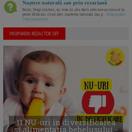
Naștere naturală sau prin cezariană
Bună, Dragi mămici, aș vrea să știu dacă cele care au născut la
peste 38 de ani, ce ați ales: nașterea naturală sau p... |
Raspunde |
Vezi raspunsuri
PROPUNERI REDACTOR SEF
11 NU-uri in diversificarea
și alimentația bebelușului -