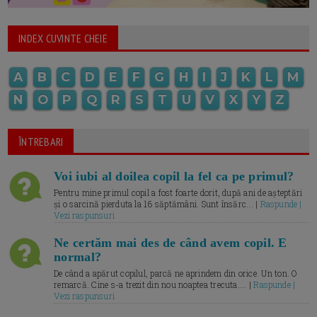
INDEX CUVINTE CHEIE
A
B
C
D
E
F
G
H
I
J
K
L
M
N
O
P
Q
R
S
T
U
V
X
Y
Z
ÎNTREBARI
Voi iubi al doilea copil la fel ca pe primul?
Pentru mine primul copil a fost foarte dorit, după ani de așteptări
și o sarcină pierduta la 16 săptămâni. Sunt însărc... |
Raspunde |
Vezi raspunsuri
Ne certăm mai des de când avem copil. E
normal?
De când a apărut copilul, parcă ne aprindem din orice. Un ton. O
remarcă. Cine s-a trezit din nou noaptea trecuta.... |
Raspunde |
Vezi raspunsuri