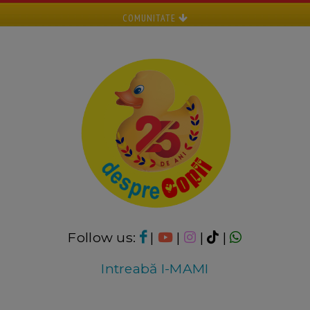
COMUNITATE
Follow us:
|
|
|
|
Intreabă I-MAMI