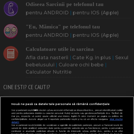
Odiseea Sarcinii pe telefonul tau
pentru ANDROID
|
pentru IOS (Apple)
"Eu, Mămica" pe telefonul tau
pentru ANDROID
|
pentru IOS (Apple)
Calculatoare utile in sarcina
Afla data nasterii
|
Cate Kg. in plus
|
Sexul
bebelusului
|
Culoare ochi bebe
|
Calculator Nutritie
CINE ESTI? CE CAUTI?
Doresc un copil
Adoptia
Probleme cu sarcina
Nouă ne pasă ca datele tale personale să rămână confidențiale
Noi și partenerii noștri
589
stocăm și/sau accesăm informații pe dispozitivul dvs., precum identificatorii cookie
Urmeaza sa nasc
Probleme alaptare
Bebe plange
unici pentru prelucrarea datelor cu caracter personal. Puteți accepta sau gestiona preferințele dvs. făcând clic
mai jos, respectiv vă puteți opune utilizării unui interes legitim în orice moment pe pagina cu politica de
confidențialitate. Aceste alegeri vor fi raportate partenerilor noștri și nu vă vor afecta navigarea.
Mai multe
Bebe febra
Caut bona
Cresa, Gradinta
detalii
Noi si partenerii nostri (retelele de socializare si agentiile de publicitate partenere, precum si furnizorii nostri de
servicii de date analitice) prelucram date pentru a permite website-ului sa functioneze, pentru a personaliza
Mergem la scoala
Copil bolnav
Copii cu nevoi speciale
continutul si anunturile publicitare afisate in functie de interesele si/sau profilul dvs., pentru a va oferi