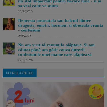
un sfat important pentru fiecare luna - si ai
sa vezi ca te va ajuta
10/7/2026
Depresia postnatala sau baletul dintre
dragoste, emotii, hormoni si oboseala crunta
- confesiuni
9/6/2026
Nu am vrut să renunț la alăptare. Si am
căutat până am găsit cauza durerii -
confesiunile unei mame care alăptează
27/3/2026
ULTIMILE ARTICOLE