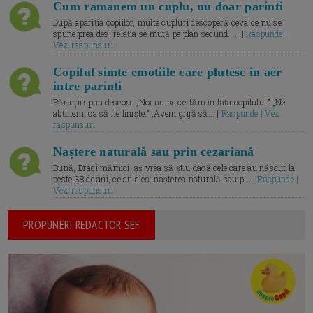
Cum ramanem un cuplu, nu doar parinti
După apariția copiilor, multe cupluri descoperă ceva ce nu se
spune prea des: relația se mută pe plan secund. ... |
Raspunde |
Vezi raspunsuri
Copilul simte emotiile care plutesc in aer
intre parinti
Părinții spun deseori: „Noi nu ne certăm în fața copilului.” „Ne
abținem, ca să fie liniște.” „Avem grijă să... |
Raspunde | Vezi
raspunsuri
Naștere naturală sau prin cezariană
Bună, Dragi mămici, aș vrea să știu dacă cele care au născut la
peste 38 de ani, ce ați ales: nașterea naturală sau p... |
Raspunde |
Vezi raspunsuri
PROPUNERI REDACTOR SEF