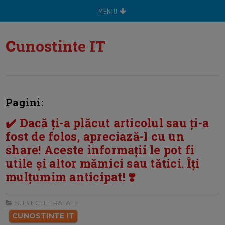
MENIU
c
unostinte IT
Pagini:
✔️ Dacă ți-a plăcut articolul sau ți-a
fost de folos, apreciază-l cu un
share! Aceste informații le pot fi
utile și altor mămici sau tătici. Îți
mulțumim anticipat! ❣️
SUBIECTE TRATATE:
CUNOSTINTE IT