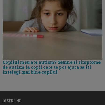
Copilul meu are autism? Semne si simptome
de autism la copii care te pot ajuta sa iti
intelegi mai bine copilul
DESPRE NOI