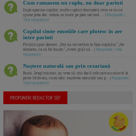
Cum ramanem un cuplu, nu doar parinti
După apariția copiilor, multe cupluri descoperă ceva ce nu se
spune prea des: relația se mută pe plan secund. ... |
Raspunde |
Vezi raspunsuri
Copilul simte emotiile care plutesc in aer
intre parinti
Părinții spun deseori: „Noi nu ne certăm în fața copilului.” „Ne
abținem, ca să fie liniște.” „Avem grijă să... |
Raspunde | Vezi
raspunsuri
Naștere naturală sau prin cezariană
Bună, Dragi mămici, aș vrea să știu dacă cele care au născut la
peste 38 de ani, ce ați ales: nașterea naturală sau p... |
Raspunde |
Vezi raspunsuri
PROPUNERI REDACTOR SEF