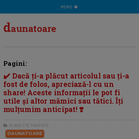
MENIU
d
aunatoare
Pagini:
✔️ Dacă ți-a plăcut articolul sau ți-a
fost de folos, apreciază-l cu un
share! Aceste informații le pot fi
utile și altor mămici sau tătici. Îți
mulțumim anticipat! ❣️
SUBIECTE TRATATE:
DAUNATOARE