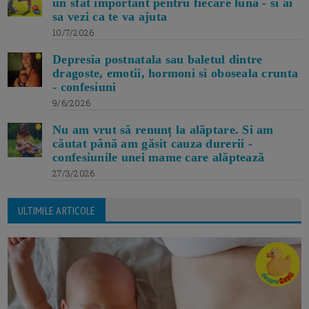
un sfat important pentru fiecare luna - si ai
sa vezi ca te va ajuta
10/7/2026
Depresia postnatala sau baletul dintre
dragoste, emotii, hormoni si oboseala crunta
- confesiuni
9/6/2026
Nu am vrut să renunț la alăptare. Si am
căutat până am găsit cauza durerii -
confesiunile unei mame care alăptează
27/3/2026
ULTIMILE ARTICOLE