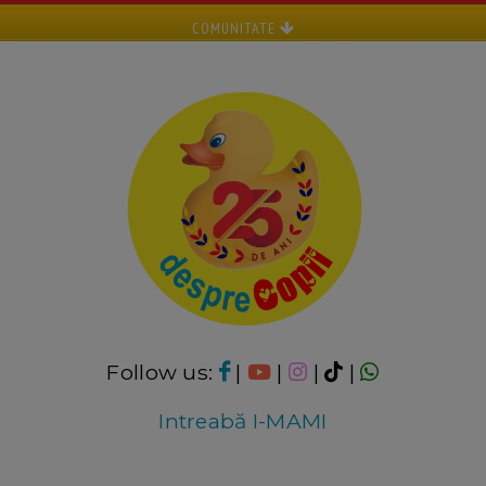
COMUNITATE
Follow us:
|
|
|
|
Intreabă I-MAMI