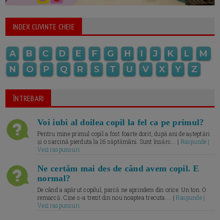
INDEX CUVINTE CHEIE
A
B
C
D
E
F
G
H
I
J
K
L
M
N
O
P
Q
R
S
T
U
V
X
Y
Z
ÎNTREBARI
Voi iubi al doilea copil la fel ca pe primul?
Pentru mine primul copil a fost foarte dorit, după ani de așteptări
și o sarcină pierduta la 16 săptămâni. Sunt însărc... |
Raspunde |
Vezi raspunsuri
Ne certăm mai des de când avem copil. E
normal?
De când a apărut copilul, parcă ne aprindem din orice. Un ton. O
remarcă. Cine s-a trezit din nou noaptea trecuta.... |
Raspunde |
Vezi raspunsuri