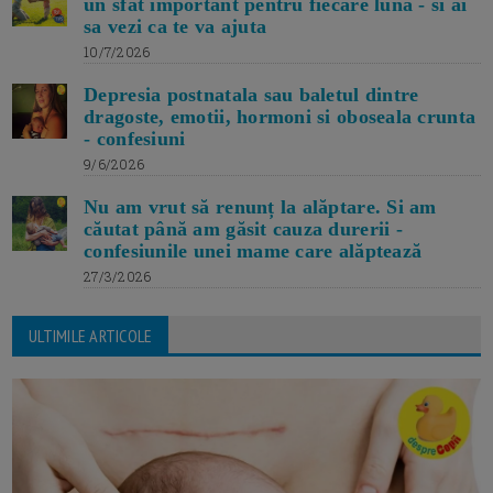
un sfat important pentru fiecare luna - si ai
sa vezi ca te va ajuta
10/7/2026
Depresia postnatala sau baletul dintre
dragoste, emotii, hormoni si oboseala crunta
- confesiuni
9/6/2026
Nu am vrut să renunț la alăptare. Si am
căutat până am găsit cauza durerii -
confesiunile unei mame care alăptează
27/3/2026
ULTIMILE ARTICOLE