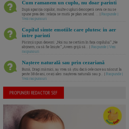
Cum ramanem un cuplu, nu doar parinti
După apariția copiilor, multe cupluri descoperă ceva ce nu se
spune prea des: relația se mută pe plan secund. ... |
Raspunde |
Vezi raspunsuri
Copilul simte emotiile care plutesc in aer
intre parinti
Părinții spun deseori: „Noi nu ne certăm în fața copilului.” „Ne
abținem, ca să fie liniște.” „Avem grijă să... |
Raspunde | Vezi
raspunsuri
Naștere naturală sau prin cezariană
Bună, Dragi mămici, aș vrea să știu dacă cele care au născut la
peste 38 de ani, ce ați ales: nașterea naturală sau p... |
Raspunde |
Vezi raspunsuri
PROPUNERI REDACTOR SEF