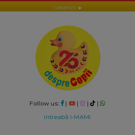
COMUNITATE
Follow us:
|
|
|
|
Intreabă I-MAMI