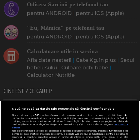
Odiseea Sarcinii pe telefonul tau
pentru ANDROID
|
pentru IOS (Apple)
"Eu, Mămica" pe telefonul tau
pentru ANDROID
|
pentru IOS (Apple)
Calculatoare utile in sarcina
Afla data nasterii
|
Cate Kg. in plus
|
Sexul
bebelusului
|
Culoare ochi bebe
|
Calculator Nutritie
CINE ESTI? CE CAUTI?
Doresc un copil
Adoptia
Probleme cu sarcina
Nouă ne pasă ca datele tale personale să rămână confidențiale
Noi și partenerii noștri
589
stocăm și/sau accesăm informații pe dispozitivul dvs., precum identificatorii cookie
Urmeaza sa nasc
Probleme alaptare
Bebe plange
unici pentru prelucrarea datelor cu caracter personal. Puteți accepta sau gestiona preferințele dvs. făcând clic
mai jos, respectiv vă puteți opune utilizării unui interes legitim în orice moment pe pagina cu politica de
confidențialitate. Aceste alegeri vor fi raportate partenerilor noștri și nu vă vor afecta navigarea.
Mai multe
Bebe febra
Caut bona
Cresa, Gradinta
detalii
Noi si partenerii nostri (retelele de socializare si agentiile de publicitate partenere, precum si furnizorii nostri de
servicii de date analitice) prelucram date pentru a permite website-ului sa functioneze, pentru a personaliza
Mergem la scoala
Copil bolnav
Copii cu nevoi speciale
continutul si anunturile publicitare afisate in functie de interesele si/sau profilul dvs., pentru a va oferi