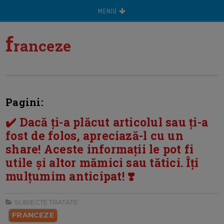
MENIU
f
ranceze
Pagini:
✔️ Dacă ți-a plăcut articolul sau ți-a
fost de folos, apreciază-l cu un
share! Aceste informații le pot fi
utile și altor mămici sau tătici. Îți
mulțumim anticipat! ❣️
SUBIECTE TRATATE:
FRANCEZE