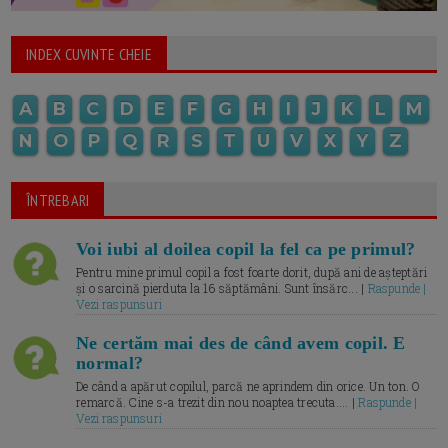
INDEX CUVINTE CHEIE
A
B
C
D
E
F
G
H
I
J
K
L
M
N
O
P
Q
R
S
T
U
V
X
Y
Z
ÎNTREBARI
Voi iubi al doilea copil la fel ca pe primul?
Pentru mine primul copil a fost foarte dorit, după ani de așteptări
și o sarcină pierduta la 16 săptămâni. Sunt însărc... |
Raspunde |
Vezi raspunsuri
Ne certăm mai des de când avem copil. E
normal?
De când a apărut copilul, parcă ne aprindem din orice. Un ton. O
remarcă. Cine s-a trezit din nou noaptea trecuta.... |
Raspunde |
Vezi raspunsuri