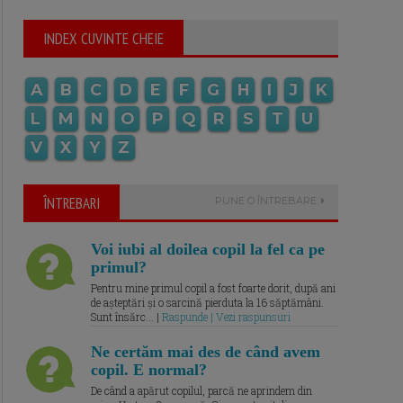
INDEX CUVINTE CHEIE
A
B
C
D
E
F
G
H
I
J
K
L
M
N
O
P
Q
R
S
T
U
V
X
Y
Z
ÎNTREBARI
PUNE O ÎNTREBARE
Voi iubi al doilea copil la fel ca pe
primul?
Pentru mine primul copil a fost foarte dorit, după ani
de așteptări și o sarcină pierduta la 16 săptămâni.
Sunt însărc... |
Raspunde | Vezi raspunsuri
Ne certăm mai des de când avem
copil. E normal?
De când a apărut copilul, parcă ne aprindem din