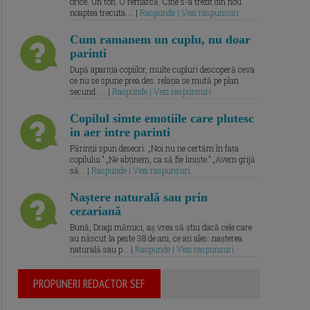
orice. Un ton. O remarcă. Cine s-a trezit din nou
noaptea trecuta.... |
Raspunde | Vezi raspunsuri
Cum ramanem un cuplu, nu doar
parinti
După apariția copiilor, multe cupluri descoperă ceva
ce nu se spune prea des: relația se mută pe plan
secund. ... |
Raspunde | Vezi raspunsuri
Copilul simte emotiile care plutesc
in aer intre parinti
Părinții spun deseori: „Noi nu ne certăm în fața
copilului.” „Ne abținem, ca să fie liniște.” „Avem grijă
să... |
Raspunde | Vezi raspunsuri
Naștere naturală sau prin
cezariană
Bună, Dragi mămici, aș vrea să știu dacă cele care
au născut la peste 38 de ani, ce ați ales: nașterea
naturală sau p... |
Raspunde | Vezi raspunsuri
PROPUNERI REDACTOR SEF