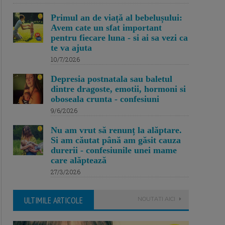
Primul an de viață al bebelușului:
Avem cate un sfat important
pentru fiecare luna - si ai sa vezi ca
te va ajuta
10/7/2026
Depresia postnatala sau baletul
dintre dragoste, emotii, hormoni si
oboseala crunta - confesiuni
9/6/2026
Nu am vrut să renunț la alăptare.
Si am căutat până am găsit cauza
durerii - confesiunile unei mame
care alăptează
27/3/2026
ULTIMILE ARTICOLE
NOUTATI AICI