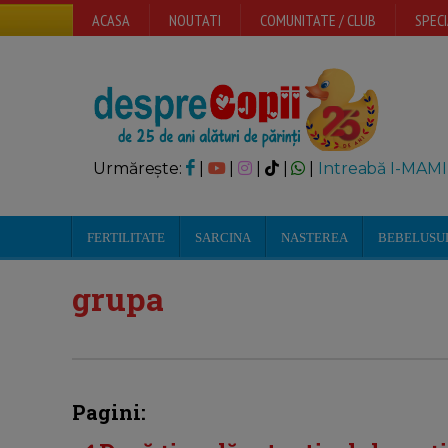
ACASA
NOUTATI
COMUNITATE / CLUB
SPECI
Urmărește:
|
|
|
|
|
Intreabă I-MAMI
FERTILITATE
SARCINA
NASTEREA
BEBELUSU
grupa
Pagini: