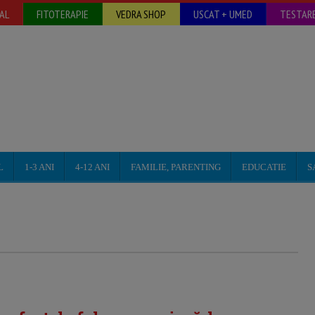
AL
FITOTERAPIE
VEDRA SHOP
USCAT + UMED
TESTARE
L
1-3 ANI
4-12 ANI
FAMILIE, PARENTING
EDUCATIE
S