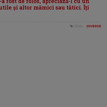
i-a fost de folos, apreciază-l cu un
tile și altor mămici sau tătici. Îți
TEMA:
DIVERSE