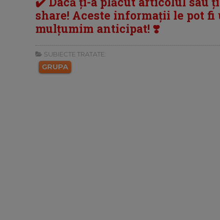
✔️ Dacă ți-a plăcut articolul sau ț
share! Aceste informații le pot fi u
mulțumim anticipat! ❣️
SUBIECTE TRATATE:
GRUPA