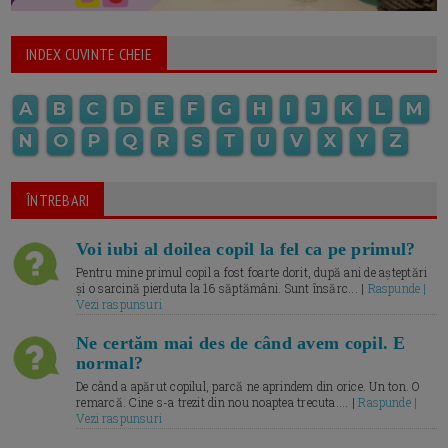
INDEX CUVINTE CHEIE
A
B
C
D
E
F
G
H
I
J
K
L
M
N
O
P
Q
R
S
T
U
V
X
Y
Z
ÎNTREBARI
Voi iubi al doilea copil la fel ca pe primul?
Pentru mine primul copil a fost foarte dorit, după ani de așteptări
și o sarcină pierduta la 16 săptămâni. Sunt însărc... |
Raspunde |
Vezi raspunsuri
Ne certăm mai des de când avem copil. E
normal?
De când a apărut copilul, parcă ne aprindem din orice. Un ton. O
remarcă. Cine s-a trezit din nou noaptea trecuta.... |
Raspunde |
Vezi raspunsuri