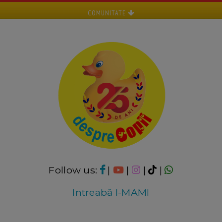
COMUNITATE
Follow us:
|
|
|
|
Intreabă I-MAMI