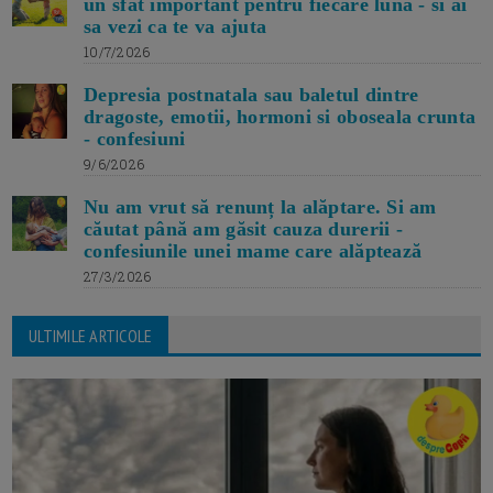
un sfat important pentru fiecare luna - si ai
sa vezi ca te va ajuta
10/7/2026
Depresia postnatala sau baletul dintre
dragoste, emotii, hormoni si oboseala crunta
- confesiuni
9/6/2026
Nu am vrut să renunț la alăptare. Si am
căutat până am găsit cauza durerii -
confesiunile unei mame care alăptează
27/3/2026
ULTIMILE ARTICOLE