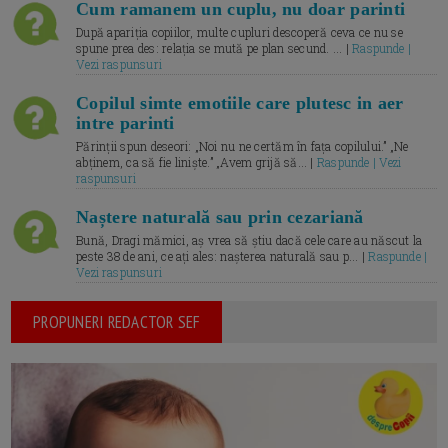
Cum ramanem un cuplu, nu doar parinti
După apariția copiilor, multe cupluri descoperă ceva ce nu se
spune prea des: relația se mută pe plan secund. ... |
Raspunde |
Vezi raspunsuri
Copilul simte emotiile care plutesc in aer
intre parinti
Părinții spun deseori: „Noi nu ne certăm în fața copilului.” „Ne
abținem, ca să fie liniște.” „Avem grijă să... |
Raspunde | Vezi
raspunsuri
Naștere naturală sau prin cezariană
Bună, Dragi mămici, aș vrea să știu dacă cele care au născut la
peste 38 de ani, ce ați ales: nașterea naturală sau p... |
Raspunde |
Vezi raspunsuri
PROPUNERI REDACTOR SEF