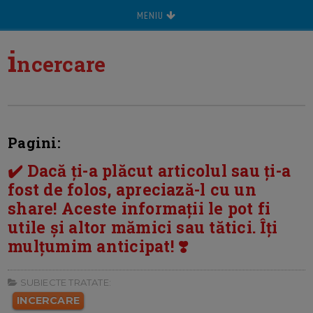
MENIU
i
ncercare
Pagini:
✔️ Dacă ți-a plăcut articolul sau ți-a
fost de folos, apreciază-l cu un
share! Aceste informații le pot fi
utile și altor mămici sau tătici. Îți
mulțumim anticipat! ❣️
SUBIECTE TRATATE:
INCERCARE