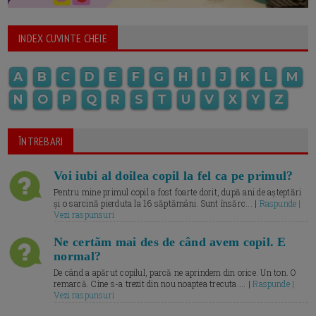
INDEX CUVINTE CHEIE
A
B
C
D
E
F
G
H
I
J
K
L
M
N
O
P
Q
R
S
T
U
V
X
Y
Z
ÎNTREBARI
Voi iubi al doilea copil la fel ca pe primul?
Pentru mine primul copil a fost foarte dorit, după ani de așteptări
și o sarcină pierduta la 16 săptămâni. Sunt însărc... |
Raspunde |
Vezi raspunsuri
Ne certăm mai des de când avem copil. E
normal?
De când a apărut copilul, parcă ne aprindem din orice. Un ton. O
remarcă. Cine s-a trezit din nou noaptea trecuta.... |
Raspunde |
Vezi raspunsuri