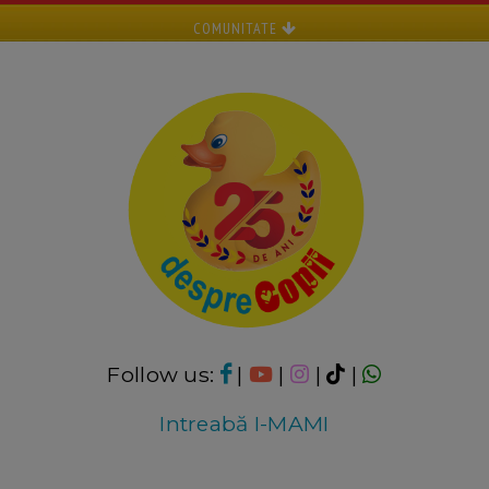
COMUNITATE
Follow us:
|
|
|
|
Intreabă I-MAMI