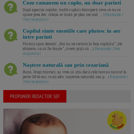
Cum ramanem un cuplu, nu doar parinti
După apariția copiilor, multe cupluri descoperă ceva ce nu se
spune prea des: relația se mută pe plan secund. ... |
Raspunde |
Vezi raspunsuri
Copilul simte emotiile care plutesc in aer
intre parinti
Părinții spun deseori: „Noi nu ne certăm în fața copilului.” „Ne
abținem, ca să fie liniște.” „Avem grijă să... |
Raspunde | Vezi
raspunsuri
Naștere naturală sau prin cezariană
Bună, Dragi mămici, aș vrea să știu dacă cele care au născut la
peste 38 de ani, ce ați ales: nașterea naturală sau p... |
Raspunde |
Vezi raspunsuri
PROPUNERI REDACTOR SEF