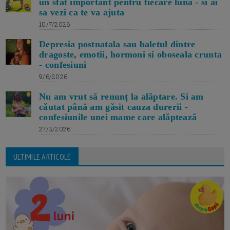
un sfat important pentru fiecare luna - si ai
sa vezi ca te va ajuta
10/7/2026
Depresia postnatala sau baletul dintre
dragoste, emotii, hormoni si oboseala crunta
- confesiuni
9/6/2026
Nu am vrut să renunț la alăptare. Si am
căutat până am găsit cauza durerii -
confesiunile unei mame care alăptează
27/3/2026
ULTIMILE ARTICOLE