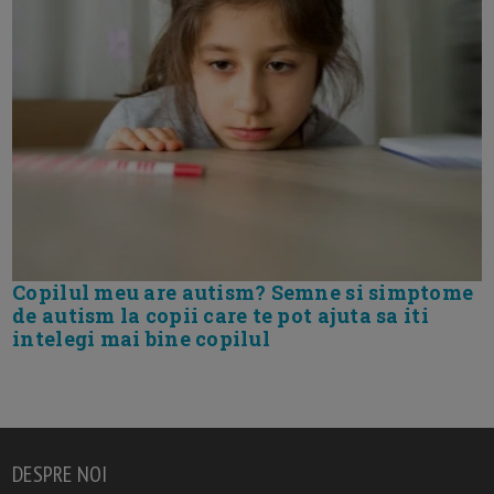
Copilul meu are autism? Semne si simptome
de autism la copii care te pot ajuta sa iti
intelegi mai bine copilul
DESPRE NOI