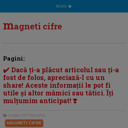
MENIU
m
agneti cifre
Pagini:
✔️ Dacă ți-a plăcut articolul sau ți-a
fost de folos, apreciază-l cu un
share! Aceste informații le pot fi
utile și altor mămici sau tătici. Îți
mulțumim anticipat! ❣️
SUBIECTE TRATATE:
MAGNETI CIFRE