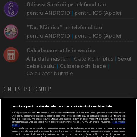
Odiseea Sarcinii pe telefonul tau
pentru ANDROID
|
pentru IOS (Apple)
"Eu, Mămica" pe telefonul tau
pentru ANDROID
|
pentru IOS (Apple)
Calculatoare utile in sarcina
Afla data nasterii
|
Cate Kg. in plus
|
Sexul
bebelusului
|
Culoare ochi bebe
|
Calculator Nutritie
CINE ESTI? CE CAUTI?
Doresc un copil
Adoptia
Probleme cu sarcina
Nouă ne pasă ca datele tale personale să rămână confidențiale
Noi și partenerii noștri
589
stocăm și/sau accesăm informații pe dispozitivul dvs., precum identificatorii cookie
Urmeaza sa nasc
Probleme alaptare
Bebe plange
unici pentru prelucrarea datelor cu caracter personal. Puteți accepta sau gestiona preferințele dvs. făcând clic
mai jos, respectiv vă puteți opune utilizării unui interes legitim în orice moment pe pagina cu politica de
confidențialitate. Aceste alegeri vor fi raportate partenerilor noștri și nu vă vor afecta navigarea.
Mai multe
Bebe febra
Caut bona
Cresa, Gradinta
detalii
Noi si partenerii nostri (retelele de socializare si agentiile de publicitate partenere, precum si furnizorii nostri de
servicii de date analitice) prelucram date pentru a permite website-ului sa functioneze, pentru a personaliza
Mergem la scoala
Copil bolnav
Copii cu nevoi speciale
continutul si anunturile publicitare afisate in functie de interesele si/sau profilul dvs., pentru a va oferi