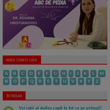
INDEX CUVINTE CHEIE
A
B
C
D
E
F
G
H
I
J
K
L
M
N
O
P
Q
R
S
T
U
V
X
Y
Z
ÎNTREBARI
Voi iubi al doilea copil la fel ca pe primul?