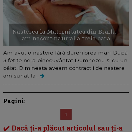
Nasterea la Maternitatea din Braila -
am nascut natural a treia oara
Am avut o naștere fără dureri prea mari. După
3 fetițe ne-a binecuvântat Dumnezeu și cu un
băiat. Dimineata aveam contractii de naștere
am sunat la...
Pagini:
1
✔️ Dacă ți-a plăcut articolul sau ți-a