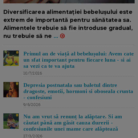
16/7/2026
AUTOR: EDITOR DC.
Diversificarea alimentației bebelușului este
extrem de importantă pentru sănătatea sa.
Alimentele trebuie să fie introduse gradual,
nu trebuie să ne
...
Primul an de viață al bebelușului: Avem cate
un sfat important pentru fiecare luna - si ai
sa vezi ca te va ajuta
10/7/2026
Depresia postnatala sau baletul dintre
dragoste, emotii, hormoni si oboseala crunta
- confesiuni
9/6/2026
Nu am vrut să renunț la alăptare. Si am
căutat până am găsit cauza durerii -
confesiunile unei mame care alăptează
27/3/2026