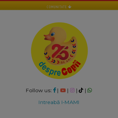
COMUNITATE
Follow us:
|
|
|
|
Intreabă I-MAMI