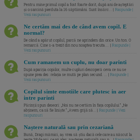
Pentru mine primul copil a fost foarte dorit, după ani de așteptări
și o sarcină pierduta la 16 săptămâni. Sunt însărc... |
Raspunde |
Vezi raspunsuri
Ne certăm mai des de când avem copil. E
normal?
De când a apărut copilul, parcă ne aprindem din orice. Un ton. O
remarcă. Cine s-a trezit din nou noaptea trecuta.... |
Raspunde |
Vezi raspunsuri
Cum ramanem un cuplu, nu doar parinti
După apariția copiilor, multe cupluri descoperă ceva ce nu se
spune prea des: relația se mută pe plan secund. ... |
Raspunde |
Vezi raspunsuri
Copilul simte emotiile care plutesc in aer
intre parinti
Părinții spun deseori: „Noi nu ne certăm în fața copilului.” „Ne
abținem, ca să fie liniște.” „Avem grijă să... |
Raspunde | Vezi
raspunsuri
Naștere naturală sau prin cezariană
Bună, Dragi mămici, aș vrea să știu dacă cele care au născut la
peste 38 de ani, ce ați ales: nașterea naturală sau p... |
Raspunde |