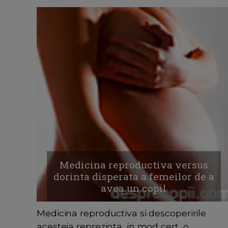
Medicina reproductiva versus
dorinta disperata a femeilor de a
avea un copil
Medicina reproductiva si descoperirile
acesteia reprezinta, in mod cert, o