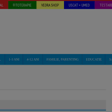
AL
FITOTERAPIE
VEDRA SHOP
USCAT + UMED
TESTARE
L
1-3 ANI
4-12 ANI
FAMILIE, PARENTING
EDUCATIE
S