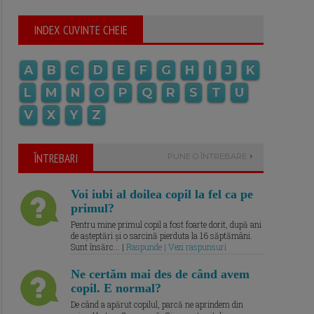
INDEX CUVINTE CHEIE
A
B
C
D
E
F
G
H
I
J
K
L
M
N
O
P
Q
R
S
T
U
V
X
Y
Z
ÎNTREBARI
PUNE O ÎNTREBARE
Voi iubi al doilea copil la fel ca pe
primul?
Pentru mine primul copil a fost foarte dorit, după ani
de așteptări și o sarcină pierduta la 16 săptămâni.
Sunt însărc... |
Raspunde | Vezi raspunsuri
Ne certăm mai des de când avem
copil. E normal?
De când a apărut copilul, parcă ne aprindem din