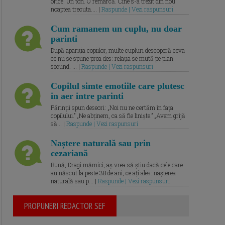
orice. Un ton. O remarcă. Cine s-a trezit din nou
noaptea trecuta.... |
Raspunde | Vezi raspunsuri
Cum ramanem un cuplu, nu doar
parinti
După apariția copiilor, multe cupluri descoperă ceva
ce nu se spune prea des: relația se mută pe plan
secund. ... |
Raspunde | Vezi raspunsuri
Copilul simte emotiile care plutesc
in aer intre parinti
Părinții spun deseori: „Noi nu ne certăm în fața
copilului.” „Ne abținem, ca să fie liniște.” „Avem grijă
să... |
Raspunde | Vezi raspunsuri
Naștere naturală sau prin
cezariană
Bună, Dragi mămici, aș vrea să știu dacă cele care
au născut la peste 38 de ani, ce ați ales: nașterea
naturală sau p... |
Raspunde | Vezi raspunsuri
PROPUNERI REDACTOR SEF