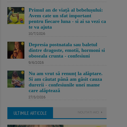
Primul an de viață al bebelușului:
Avem cate un sfat important
pentru fiecare luna - si ai sa vezi ca
te va ajuta
10/7/2026
Depresia postnatala sau baletul
dintre dragoste, emotii, hormoni si
oboseala crunta - confesiuni
9/6/2026
Nu am vrut să renunț la alăptare.
Si am căutat până am găsit cauza
durerii - confesiunile unei mame
care alăptează
27/3/2026
ULTIMILE ARTICOLE
NOUTATI AICI