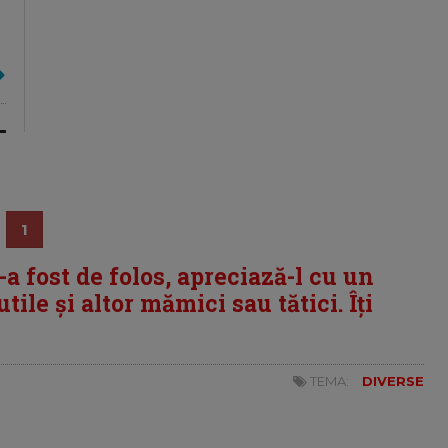
1
i-a fost de folos, apreciază-l cu un
tile și altor mămici sau tătici. Îți
TEMA:
DIVERSE