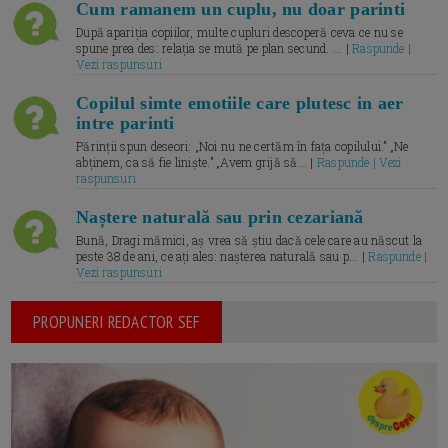
Cum ramanem un cuplu, nu doar parinti
După apariția copiilor, multe cupluri descoperă ceva ce nu se
spune prea des: relația se mută pe plan secund. ... |
Raspunde |
Vezi raspunsuri
Copilul simte emotiile care plutesc in aer
intre parinti
Părinții spun deseori: „Noi nu ne certăm în fața copilului.” „Ne
abținem, ca să fie liniște.” „Avem grijă să... |
Raspunde | Vezi
raspunsuri
Naștere naturală sau prin cezariană
Bună, Dragi mămici, aș vrea să știu dacă cele care au născut la
peste 38 de ani, ce ați ales: nașterea naturală sau p... |
Raspunde |
Vezi raspunsuri
PROPUNERI REDACTOR SEF