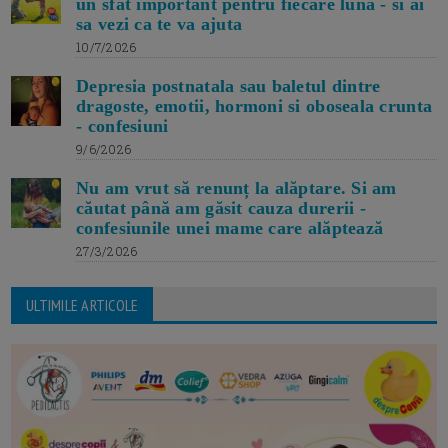
un sfat important pentru fiecare luna - si ai
sa vezi ca te va ajuta
10/7/2026
Depresia postnatala sau baletul dintre
dragoste, emotii, hormoni si oboseala crunta
- confesiuni
9/6/2026
Nu am vrut să renunț la alăptare. Si am
căutat până am găsit cauza durerii -
confesiunile unei mame care alăptează
27/3/2026
ULTIMILE ARTICOLE