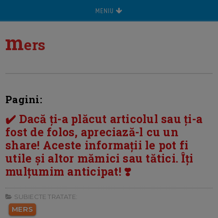
MENIU
m
ers
Pagini:
✔️ Dacă ți-a plăcut articolul sau ți-a
fost de folos, apreciază-l cu un
share! Aceste informații le pot fi
utile și altor mămici sau tătici. Îți
mulțumim anticipat! ❣️
SUBIECTE TRATATE:
MERS