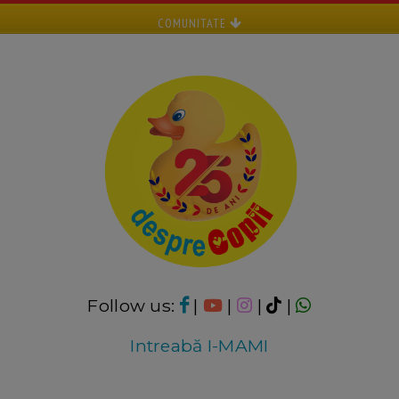
COMUNITATE
Follow us:
|
|
|
|
Intreabă I-MAMI