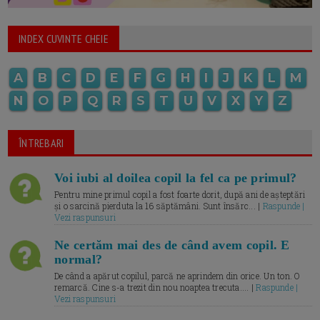
INDEX CUVINTE CHEIE
A
B
C
D
E
F
G
H
I
J
K
L
M
N
O
P
Q
R
S
T
U
V
X
Y
Z
ÎNTREBARI
Voi iubi al doilea copil la fel ca pe primul?
Pentru mine primul copil a fost foarte dorit, după ani de așteptări
și o sarcină pierduta la 16 săptămâni. Sunt însărc... |
Raspunde |
Vezi raspunsuri
Ne certăm mai des de când avem copil. E
normal?
De când a apărut copilul, parcă ne aprindem din orice. Un ton. O
remarcă. Cine s-a trezit din nou noaptea trecuta.... |
Raspunde |
Vezi raspunsuri