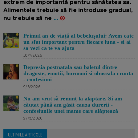
extrem de importantă pentru sănătatea sa.
Alimentele trebuie să fie introduse gradual,
nu trebuie să ne
...
Primul an de viață al bebelușului: Avem cate
un sfat important pentru fiecare luna - si ai
sa vezi ca te va ajuta
10/7/2026
Depresia postnatala sau baletul dintre
dragoste, emotii, hormoni si oboseala crunta
- confesiuni
9/6/2026
Nu am vrut să renunț la alăptare. Si am
căutat până am găsit cauza durerii -
confesiunile unei mame care alăptează
27/3/2026
ULTIMILE ARTICOLE