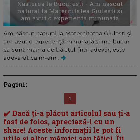
Nasterea la Bucuresti - Am nascut
natural la Maternitatea Giulesti si
am avut o experienta minunata
Am născut natural la Maternitatea Giulesti și
am avut o experiență minunată și ma bucur
ca sunt mama de băiețel. Într-adevăr, este
adevarat ca m-am...
Pagini:
1
✔️ Dacă ți-a plăcut articolul sau ți-a
fost de folos, apreciază-l cu un
share! Aceste informații le pot fi
utile și altor mămici sau tătici. Îți