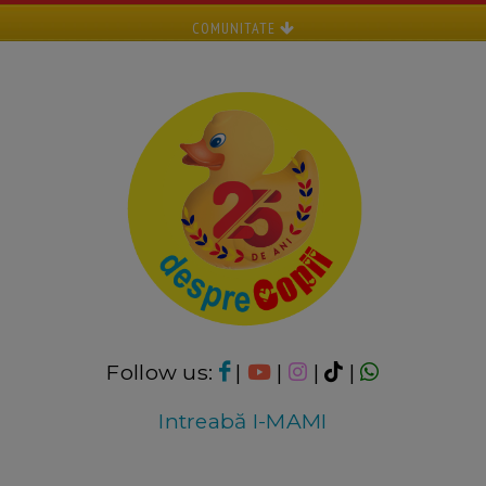
COMUNITATE
Follow us:
|
|
|
|
Intreabă I-MAMI