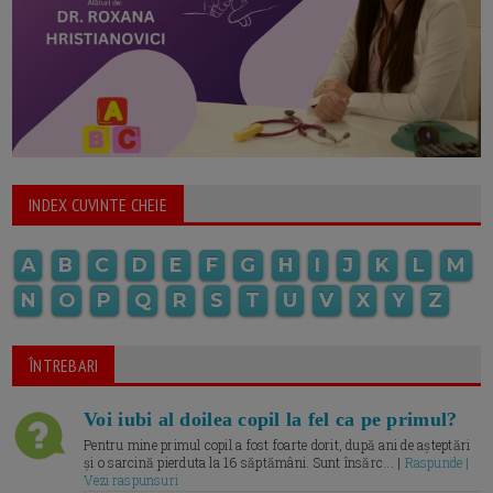
INDEX CUVINTE CHEIE
A
B
C
D
E
F
G
H
I
J
K
L
M
N
O
P
Q
R
S
T
U
V
X
Y
Z
ÎNTREBARI
Voi iubi al doilea copil la fel ca pe primul?
Pentru mine primul copil a fost foarte dorit, după ani de așteptări
și o sarcină pierduta la 16 săptămâni. Sunt însărc... |
Raspunde |
Vezi raspunsuri