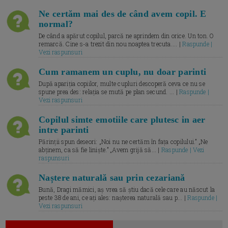
Ne certăm mai des de când avem copil. E
normal?
De când a apărut copilul, parcă ne aprindem din orice. Un ton. O
remarcă. Cine s-a trezit din nou noaptea trecuta.... |
Raspunde |
Vezi raspunsuri
Cum ramanem un cuplu, nu doar parinti
După apariția copiilor, multe cupluri descoperă ceva ce nu se
spune prea des: relația se mută pe plan secund. ... |
Raspunde |
Vezi raspunsuri
Copilul simte emotiile care plutesc in aer
intre parinti
Părinții spun deseori: „Noi nu ne certăm în fața copilului.” „Ne
abținem, ca să fie liniște.” „Avem grijă să... |
Raspunde | Vezi
raspunsuri
Naștere naturală sau prin cezariană
Bună, Dragi mămici, aș vrea să știu dacă cele care au născut la
peste 38 de ani, ce ați ales: nașterea naturală sau p... |
Raspunde |
Vezi raspunsuri