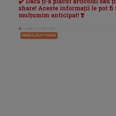
✔️ Dacă ți-a plăcut articolul sau ț
share! Aceste informații le pot fi u
mulțumim anticipat! ❣️
SUBIECTE TRATATE:
NEBULIZATOARE