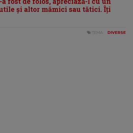
i-a fost de folos, apreciază-l cu un
tile și altor mămici sau tătici. Îți
TEMA:
DIVERSE