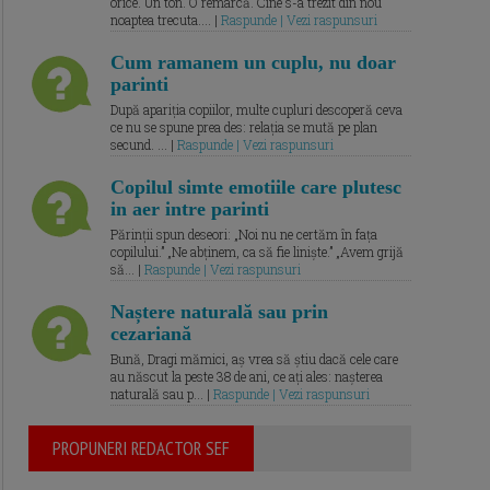
orice. Un ton. O remarcă. Cine s-a trezit din nou
noaptea trecuta.... |
Raspunde | Vezi raspunsuri
Cum ramanem un cuplu, nu doar
parinti
După apariția copiilor, multe cupluri descoperă ceva
ce nu se spune prea des: relația se mută pe plan
secund. ... |
Raspunde | Vezi raspunsuri
Copilul simte emotiile care plutesc
in aer intre parinti
Părinții spun deseori: „Noi nu ne certăm în fața
copilului.” „Ne abținem, ca să fie liniște.” „Avem grijă
să... |
Raspunde | Vezi raspunsuri
Naștere naturală sau prin
cezariană
Bună, Dragi mămici, aș vrea să știu dacă cele care
au născut la peste 38 de ani, ce ați ales: nașterea
naturală sau p... |
Raspunde | Vezi raspunsuri
PROPUNERI REDACTOR SEF