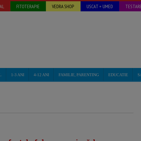
AL
FITOTERAPIE
VEDRA SHOP
USCAT + UMED
TESTARE
L
1-3 ANI
4-12 ANI
FAMILIE, PARENTING
EDUCATIE
S