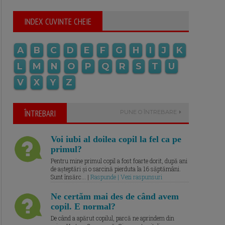
INDEX CUVINTE CHEIE
A
B
C
D
E
F
G
H
I
J
K
L
M
N
O
P
Q
R
S
T
U
V
X
Y
Z
ÎNTREBARI
PUNE O ÎNTREBARE
Voi iubi al doilea copil la fel ca pe
primul?
Pentru mine primul copil a fost foarte dorit, după ani
de așteptări și o sarcină pierduta la 16 săptămâni.
Sunt însărc... |
Raspunde | Vezi raspunsuri
Ne certăm mai des de când avem
copil. E normal?
De când a apărut copilul, parcă ne aprindem din