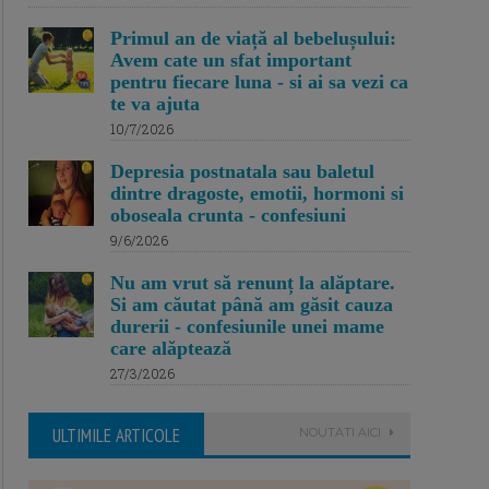
Primul an de viață al bebelușului:
Avem cate un sfat important
pentru fiecare luna - si ai sa vezi ca
te va ajuta
10/7/2026
Depresia postnatala sau baletul
dintre dragoste, emotii, hormoni si
oboseala crunta - confesiuni
9/6/2026
Nu am vrut să renunț la alăptare.
Si am căutat până am găsit cauza
durerii - confesiunile unei mame
care alăptează
27/3/2026
ULTIMILE ARTICOLE
NOUTATI AICI