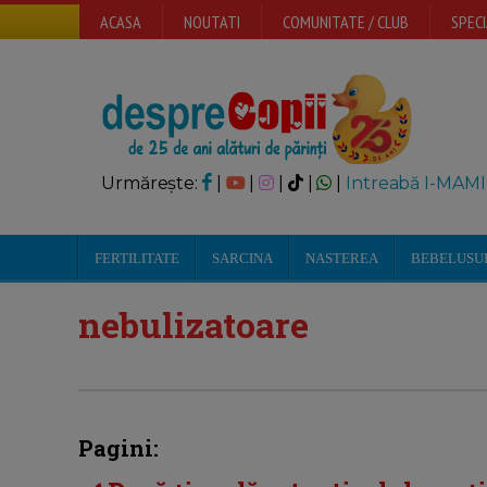
ACASA
NOUTATI
COMUNITATE / CLUB
SPECI
Urmărește:
|
|
|
|
|
Intreabă I-MAMI
FERTILITATE
SARCINA
NASTEREA
BEBELUSU
nebulizatoare
Pagini: