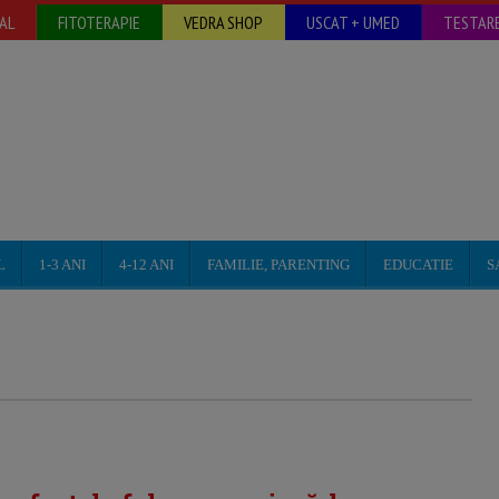
AL
FITOTERAPIE
VEDRA SHOP
USCAT + UMED
TESTARE
L
1-3 ANI
4-12 ANI
FAMILIE, PARENTING
EDUCATIE
S