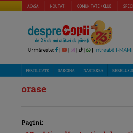
ACASA
NOUTATI
COMUNITATE / CLUB
SPECI
Urmărește:
|
|
|
|
|
Intreabă I-MAMI
FERTILITATE
SARCINA
NASTEREA
BEBELUSU
orase
Pagini: