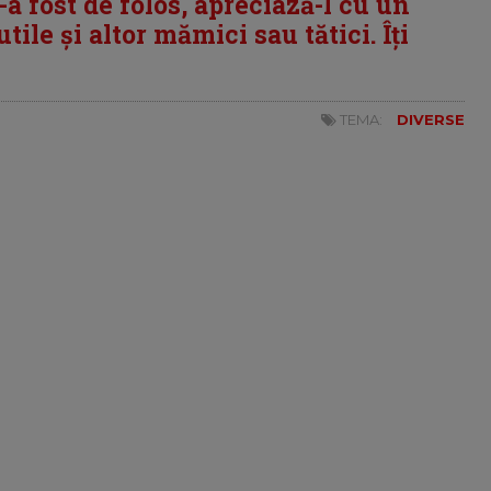
i-a fost de folos, apreciază-l cu un
tile și altor mămici sau tătici. Îți
TEMA:
DIVERSE