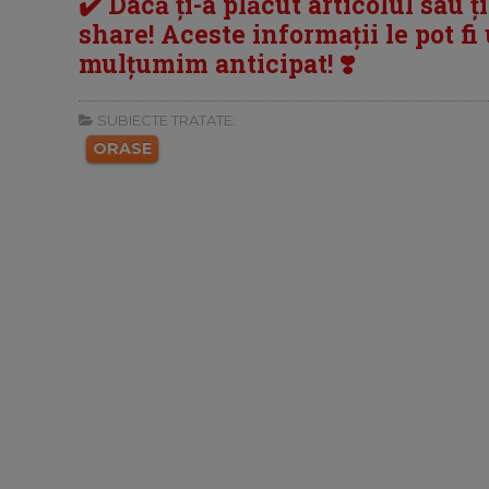
✔️ Dacă ți-a plăcut articolul sau ț
share! Aceste informații le pot fi u
mulțumim anticipat! ❣️
SUBIECTE TRATATE:
ORASE