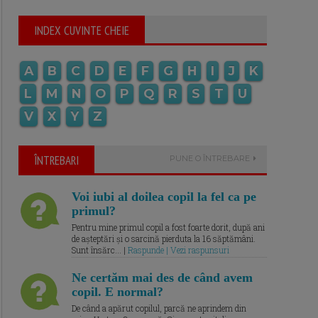
INDEX CUVINTE CHEIE
A
B
C
D
E
F
G
H
I
J
K
L
M
N
O
P
Q
R
S
T
U
V
X
Y
Z
ÎNTREBARI
PUNE O ÎNTREBARE
Voi iubi al doilea copil la fel ca pe
primul?
Pentru mine primul copil a fost foarte dorit, după ani
de așteptări și o sarcină pierduta la 16 săptămâni.
Sunt însărc... |
Raspunde | Vezi raspunsuri
Ne certăm mai des de când avem
copil. E normal?
De când a apărut copilul, parcă ne aprindem din