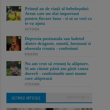
Primul an de viață al bebelușului:
Avem cate un sfat important
pentru fiecare luna - si ai sa vezi ca
te va ajuta
10/7/2026
Depresia postnatala sau baletul
dintre dragoste, emotii, hormoni si
oboseala crunta - confesiuni
9/6/2026
Nu am vrut să renunț la alăptare.
Si am căutat până am găsit cauza
durerii - confesiunile unei mame
care alăptează
27/3/2026
ULTIMILE ARTICOLE
NOUTATI AICI