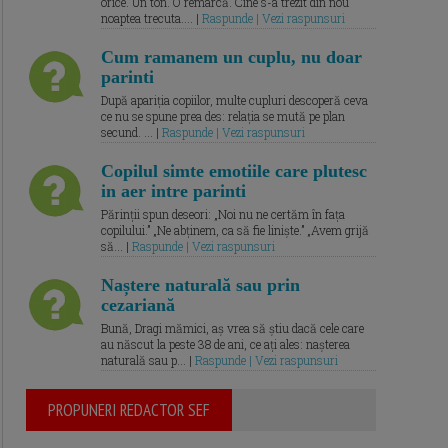
orice. Un ton. O remarcă. Cine s-a trezit din nou
noaptea trecuta.... |
Raspunde | Vezi raspunsuri
Cum ramanem un cuplu, nu doar
parinti
După apariția copiilor, multe cupluri descoperă ceva
ce nu se spune prea des: relația se mută pe plan
secund. ... |
Raspunde | Vezi raspunsuri
Copilul simte emotiile care plutesc
in aer intre parinti
Părinții spun deseori: „Noi nu ne certăm în fața
copilului.” „Ne abținem, ca să fie liniște.” „Avem grijă
să... |
Raspunde | Vezi raspunsuri
Naștere naturală sau prin
cezariană
Bună, Dragi mămici, aș vrea să știu dacă cele care
au născut la peste 38 de ani, ce ați ales: nașterea
naturală sau p... |
Raspunde | Vezi raspunsuri
PROPUNERI REDACTOR SEF