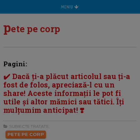
MENIU
p
ete pe corp
Pagini:
✔️ Dacă ți-a plăcut articolul sau ți-a
fost de folos, apreciază-l cu un
share! Aceste informații le pot fi
utile și altor mămici sau tătici. Îți
mulțumim anticipat! ❣️
SUBIECTE TRATATE:
PETE PE CORP