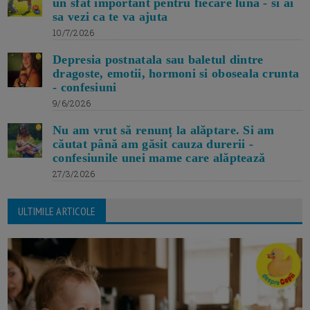
un sfat important pentru fiecare luna - si ai
sa vezi ca te va ajuta
10/7/2026
Depresia postnatala sau baletul dintre
dragoste, emotii, hormoni si oboseala crunta
- confesiuni
9/6/2026
Nu am vrut să renunț la alăptare. Si am
căutat până am găsit cauza durerii -
confesiunile unei mame care alăptează
27/3/2026
ULTIMILE ARTICOLE