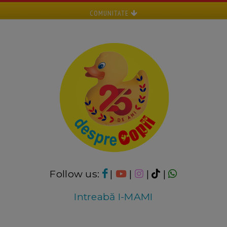
COMUNITATE
Follow us:
|
|
|
|
Intreabă I-MAMI