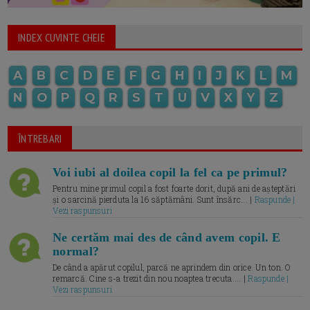
INDEX CUVINTE CHEIE
A
B
C
D
E
F
G
H
I
J
K
L
M
N
O
P
Q
R
S
T
U
V
X
Y
Z
ÎNTREBARI
Voi iubi al doilea copil la fel ca pe primul?
Pentru mine primul copil a fost foarte dorit, după ani de așteptări
și o sarcină pierduta la 16 săptămâni. Sunt însărc... |
Raspunde |
Vezi raspunsuri
Ne certăm mai des de când avem copil. E
normal?
De când a apărut copilul, parcă ne aprindem din orice. Un ton. O
remarcă. Cine s-a trezit din nou noaptea trecuta.... |
Raspunde |
Vezi raspunsuri