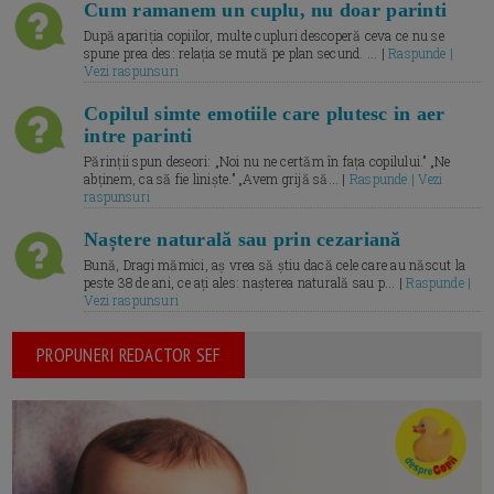
Cum ramanem un cuplu, nu doar parinti
După apariția copiilor, multe cupluri descoperă ceva ce nu se
spune prea des: relația se mută pe plan secund. ... |
Raspunde |
Vezi raspunsuri
Copilul simte emotiile care plutesc in aer
intre parinti
Părinții spun deseori: „Noi nu ne certăm în fața copilului.” „Ne
abținem, ca să fie liniște.” „Avem grijă să... |
Raspunde | Vezi
raspunsuri
Naștere naturală sau prin cezariană
Bună, Dragi mămici, aș vrea să știu dacă cele care au născut la
peste 38 de ani, ce ați ales: nașterea naturală sau p... |
Raspunde |
Vezi raspunsuri
PROPUNERI REDACTOR SEF