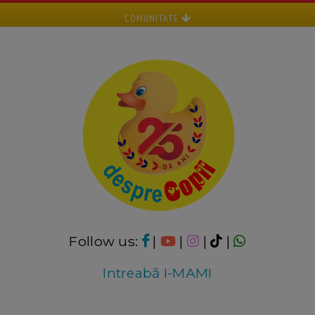
COMUNITATE
Follow us:
|
|
|
|
Intreabă I-MAMI