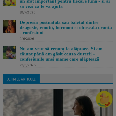
un sfat important pentru fiecare luna - si ai
sa vezi ca te va ajuta
10/7/2026
Depresia postnatala sau baletul dintre
dragoste, emotii, hormoni si oboseala crunta
- confesiuni
9/6/2026
Nu am vrut să renunț la alăptare. Si am
căutat până am găsit cauza durerii -
confesiunile unei mame care alăptează
27/3/2026
ULTIMILE ARTICOLE