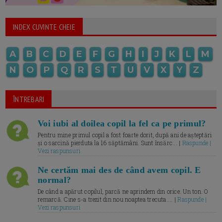
INDEX CUVINTE CHEIE
A
B
C
D
E
F
G
H
I
J
K
L
M
N
O
P
Q
R
S
T
U
V
X
Y
Z
ÎNTREBARI
Voi iubi al doilea copil la fel ca pe primul?
Pentru mine primul copil a fost foarte dorit, după ani de așteptări
și o sarcină pierduta la 16 săptămâni. Sunt însărc... |
Raspunde |
Vezi raspunsuri
Ne certăm mai des de când avem copil. E
normal?
De când a apărut copilul, parcă ne aprindem din orice. Un ton. O
remarcă. Cine s-a trezit din nou noaptea trecuta.... |
Raspunde |
Vezi raspunsuri