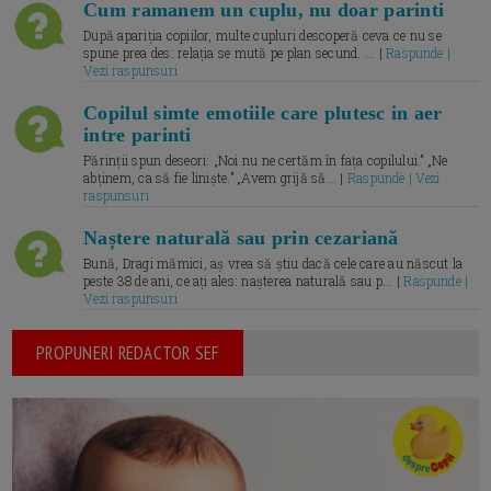
Cum ramanem un cuplu, nu doar parinti
După apariția copiilor, multe cupluri descoperă ceva ce nu se
spune prea des: relația se mută pe plan secund. ... |
Raspunde |
Vezi raspunsuri
Copilul simte emotiile care plutesc in aer
intre parinti
Părinții spun deseori: „Noi nu ne certăm în fața copilului.” „Ne
abținem, ca să fie liniște.” „Avem grijă să... |
Raspunde | Vezi
raspunsuri
Naștere naturală sau prin cezariană
Bună, Dragi mămici, aș vrea să știu dacă cele care au născut la
peste 38 de ani, ce ați ales: nașterea naturală sau p... |
Raspunde |
Vezi raspunsuri
PROPUNERI REDACTOR SEF