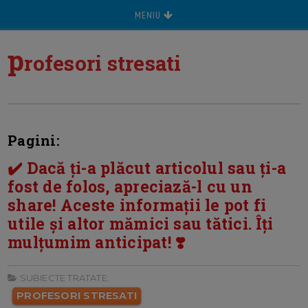
MENIU
p
rofesori stresati
Pagini:
✔️ Dacă ți-a plăcut articolul sau ți-a
fost de folos, apreciază-l cu un
share! Aceste informații le pot fi
utile și altor mămici sau tătici. Îți
mulțumim anticipat! ❣️
SUBIECTE TRATATE:
PROFESORI STRESATI