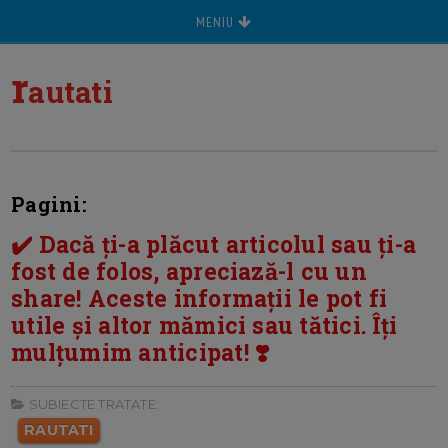
MENIU
r
autati
Pagini:
✔️ Dacă ți-a plăcut articolul sau ți-a
fost de folos, apreciază-l cu un
share! Aceste informații le pot fi
utile și altor mămici sau tătici. Îți
mulțumim anticipat! ❣️
SUBIECTE TRATATE:
RAUTATI