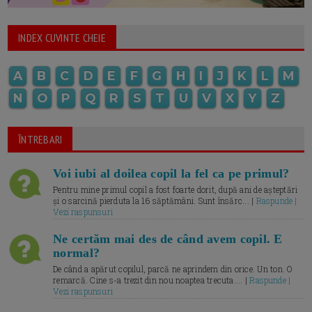
INDEX CUVINTE CHEIE
A
B
C
D
E
F
G
H
I
J
K
L
M
N
O
P
Q
R
S
T
U
V
X
Y
Z
ÎNTREBARI
Voi iubi al doilea copil la fel ca pe primul?
Pentru mine primul copil a fost foarte dorit, după ani de așteptări
și o sarcină pierduta la 16 săptămâni. Sunt însărc... |
Raspunde |
Vezi raspunsuri
Ne certăm mai des de când avem copil. E
normal?
De când a apărut copilul, parcă ne aprindem din orice. Un ton. O
remarcă. Cine s-a trezit din nou noaptea trecuta.... |
Raspunde |
Vezi raspunsuri