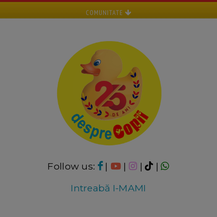
COMUNITATE
Follow us:
|
|
|
|
Intreabă I-MAMI