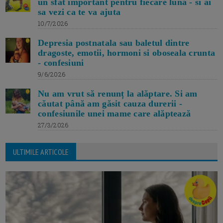
un sfat important pentru fiecare luna - si ai
sa vezi ca te va ajuta
10/7/2026
Depresia postnatala sau baletul dintre
dragoste, emotii, hormoni si oboseala crunta
- confesiuni
9/6/2026
Nu am vrut să renunț la alăptare. Si am
căutat până am găsit cauza durerii -
confesiunile unei mame care alăptează
27/3/2026
ULTIMILE ARTICOLE