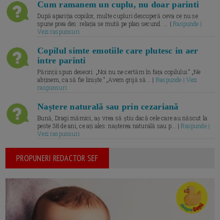
Cum ramanem un cuplu, nu doar parinti
După apariția copiilor, multe cupluri descoperă ceva ce nu se
spune prea des: relația se mută pe plan secund. ... |
Raspunde |
Vezi raspunsuri
Copilul simte emotiile care plutesc in aer
intre parinti
Părinții spun deseori: „Noi nu ne certăm în fața copilului.” „Ne
abținem, ca să fie liniște.” „Avem grijă să... |
Raspunde | Vezi
raspunsuri
Naștere naturală sau prin cezariană
Bună, Dragi mămici, aș vrea să știu dacă cele care au născut la
peste 38 de ani, ce ați ales: nașterea naturală sau p... |
Raspunde |
Vezi raspunsuri
PROPUNERI REDACTOR SEF