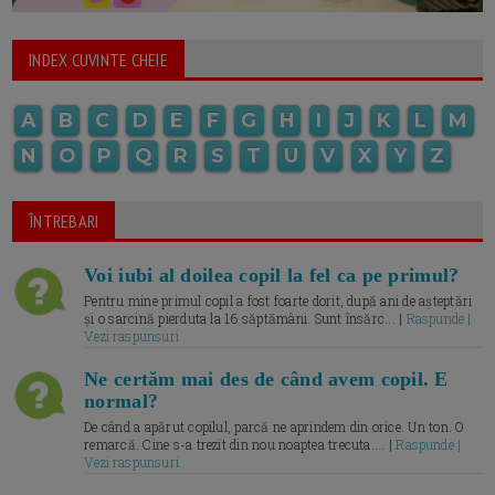
INDEX CUVINTE CHEIE
A
B
C
D
E
F
G
H
I
J
K
L
M
N
O
P
Q
R
S
T
U
V
X
Y
Z
ÎNTREBARI
Voi iubi al doilea copil la fel ca pe primul?
Pentru mine primul copil a fost foarte dorit, după ani de așteptări
și o sarcină pierduta la 16 săptămâni. Sunt însărc... |
Raspunde |
Vezi raspunsuri
Ne certăm mai des de când avem copil. E
normal?
De când a apărut copilul, parcă ne aprindem din orice. Un ton. O
remarcă. Cine s-a trezit din nou noaptea trecuta.... |
Raspunde |
Vezi raspunsuri