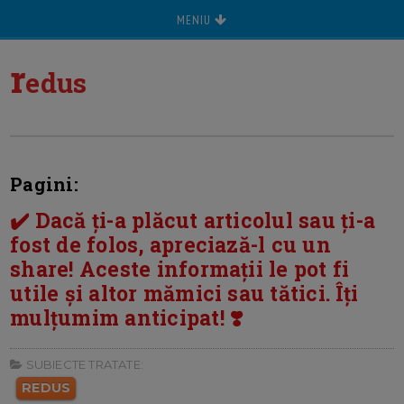
MENIU
r
edus
Pagini:
✔️ Dacă ți-a plăcut articolul sau ți-a
fost de folos, apreciază-l cu un
share! Aceste informații le pot fi
utile și altor mămici sau tătici. Îți
mulțumim anticipat! ❣️
SUBIECTE TRATATE:
REDUS