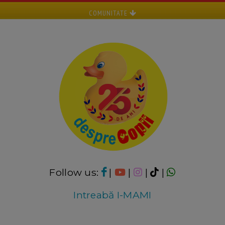
COMUNITATE
Follow us:
|
|
|
|
Intreabă I-MAMI