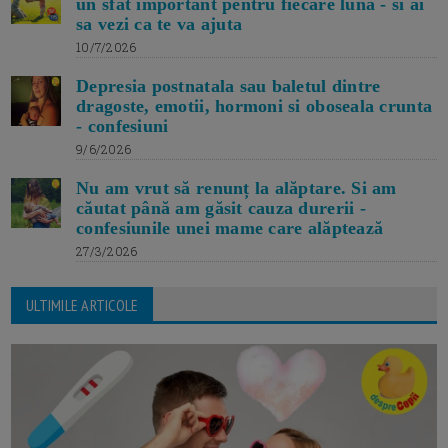
un sfat important pentru fiecare luna - si ai
sa vezi ca te va ajuta
10/7/2026
Depresia postnatala sau baletul dintre
dragoste, emotii, hormoni si oboseala crunta
- confesiuni
9/6/2026
Nu am vrut să renunț la alăptare. Si am
căutat până am găsit cauza durerii -
confesiunile unei mame care alăptează
27/3/2026
ULTIMILE ARTICOLE