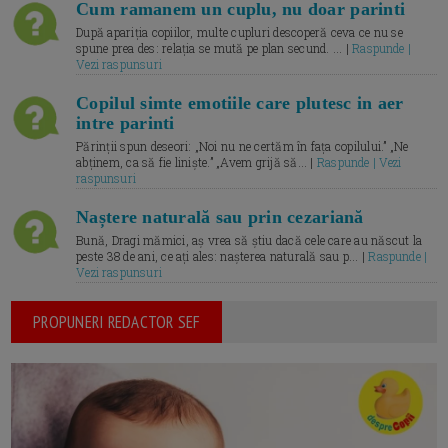
Cum ramanem un cuplu, nu doar parinti
După apariția copiilor, multe cupluri descoperă ceva ce nu se
spune prea des: relația se mută pe plan secund. ... |
Raspunde |
Vezi raspunsuri
Copilul simte emotiile care plutesc in aer
intre parinti
Părinții spun deseori: „Noi nu ne certăm în fața copilului.” „Ne
abținem, ca să fie liniște.” „Avem grijă să... |
Raspunde | Vezi
raspunsuri
Naștere naturală sau prin cezariană
Bună, Dragi mămici, aș vrea să știu dacă cele care au născut la
peste 38 de ani, ce ați ales: nașterea naturală sau p... |
Raspunde |
Vezi raspunsuri
PROPUNERI REDACTOR SEF