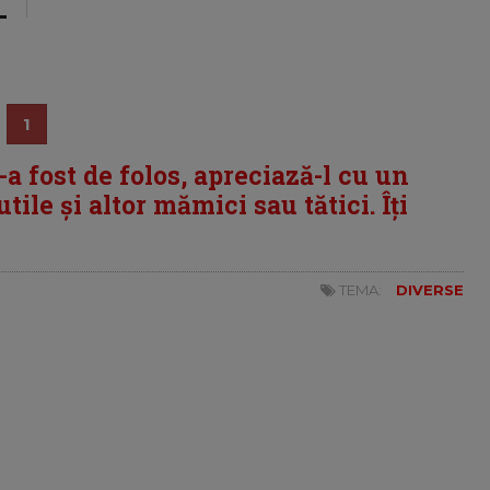
1
i-a fost de folos, apreciază-l cu un
tile și altor mămici sau tătici. Îți
TEMA:
DIVERSE