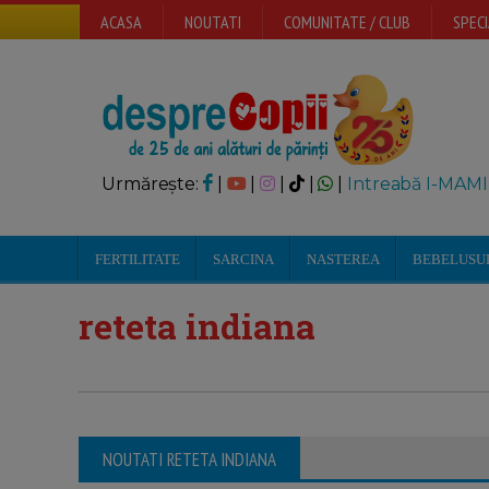
ACASA
NOUTATI
COMUNITATE / CLUB
SPECI
Urmărește:
|
|
|
|
|
Intreabă I-MAMI
FERTILITATE
SARCINA
NASTEREA
BEBELUSU
reteta indiana
NOUTATI RETETA INDIANA