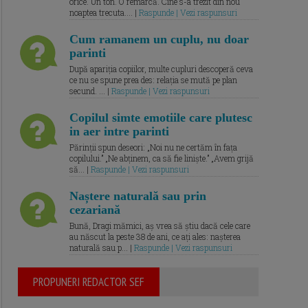
orice. Un ton. O remarcă. Cine s-a trezit din nou
noaptea trecuta.... |
Raspunde | Vezi raspunsuri
Cum ramanem un cuplu, nu doar
parinti
După apariția copiilor, multe cupluri descoperă ceva
ce nu se spune prea des: relația se mută pe plan
secund. ... |
Raspunde | Vezi raspunsuri
Copilul simte emotiile care plutesc
in aer intre parinti
Părinții spun deseori: „Noi nu ne certăm în fața
copilului.” „Ne abținem, ca să fie liniște.” „Avem grijă
să... |
Raspunde | Vezi raspunsuri
Naștere naturală sau prin
cezariană
Bună, Dragi mămici, aș vrea să știu dacă cele care
au născut la peste 38 de ani, ce ați ales: nașterea
naturală sau p... |
Raspunde | Vezi raspunsuri
PROPUNERI REDACTOR SEF