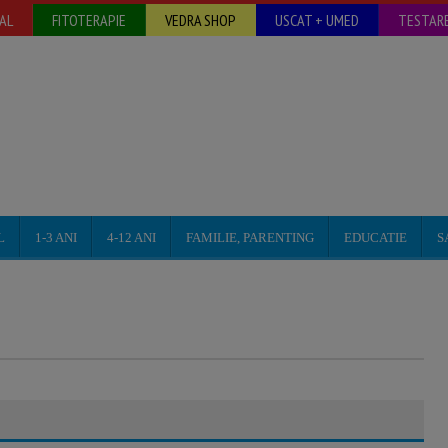
AL
FITOTERAPIE
VEDRA SHOP
USCAT + UMED
TESTARE
L
1-3 ANI
4-12 ANI
FAMILIE, PARENTING
EDUCATIE
S