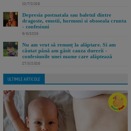
10/7/2026
Depresia postnatala sau baletul dintre
dragoste, emotii, hormoni si oboseala crunta
- confesiuni
9/6/2026
Nu am vrut să renunț la alăptare. Si am
căutat până am găsit cauza durerii -
confesiunile unei mame care alăptează
27/3/2026
ULTIMILE ARTICOLE