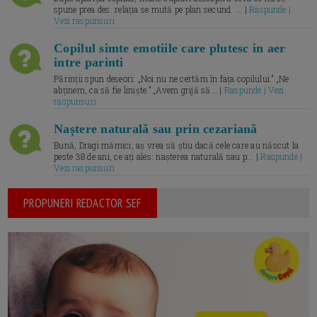
spune prea des: relația se mută pe plan secund. ... |
Raspunde |
Vezi raspunsuri
Copilul simte emotiile care plutesc in aer
intre parinti
Părinții spun deseori: „Noi nu ne certăm în fața copilului.” „Ne
abținem, ca să fie liniște.” „Avem grijă să... |
Raspunde | Vezi
raspunsuri
Naștere naturală sau prin cezariană
Bună, Dragi mămici, aș vrea să știu dacă cele care au născut la
peste 38 de ani, ce ați ales: nașterea naturală sau p... |
Raspunde |
Vezi raspunsuri
PROPUNERI REDACTOR SEF