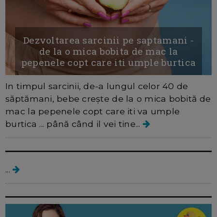
Dezvoltarea sarcinii pe saptamani -
de la o mica bobita de mac la
pepenele copt care iti umple burtica
In timpul sarcinii, de-a lungul celor 40 de
săptămani, bebe crește de la o mica bobită de
mac la pepenele copt care iti va umple
burtica ... până când il vei tine...
Saptamani de sarcina
...