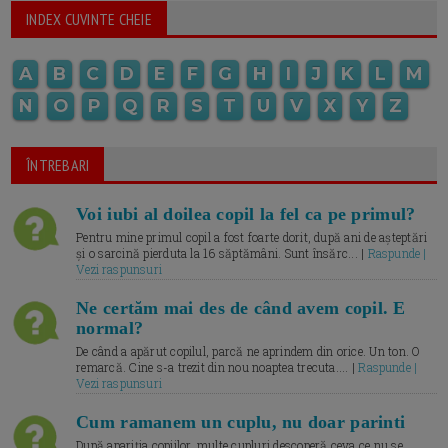
INDEX CUVINTE CHEIE
A
B
C
D
E
F
G
H
I
J
K
L
M
N
O
P
Q
R
S
T
U
V
X
Y
Z
ÎNTREBARI
Voi iubi al doilea copil la fel ca pe primul?
Pentru mine primul copil a fost foarte dorit, după ani de așteptări
și o sarcină pierduta la 16 săptămâni. Sunt însărc... |
Raspunde |
Vezi raspunsuri
Ne certăm mai des de când avem copil. E
normal?
De când a apărut copilul, parcă ne aprindem din orice. Un ton. O
remarcă. Cine s-a trezit din nou noaptea trecuta.... |
Raspunde |
Vezi raspunsuri
Cum ramanem un cuplu, nu doar parinti
După apariția copiilor, multe cupluri descoperă ceva ce nu se