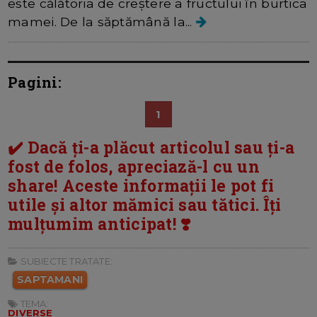
este călătoria de creștere a fructului în burtica
mamei. De la săptămână la...
Pagini:
1
✔️ Dacă ți-a plăcut articolul sau ți-a
fost de folos, apreciază-l cu un
share! Aceste informații le pot fi
utile și altor mămici sau tătici. Îți
mulțumim anticipat! ❣️
SUBIECTE TRATATE:
SAPTAMANI
TEMA:
DIVERSE