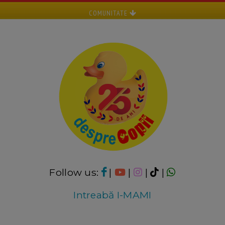
COMUNITATE
Follow us:
|
|
|
|
Intreabă I-MAMI