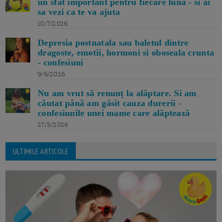
un sfat important pentru fiecare luna - si ai
sa vezi ca te va ajuta
10/7/2026
Depresia postnatala sau baletul dintre
dragoste, emotii, hormoni si oboseala crunta
- confesiuni
9/6/2026
Nu am vrut să renunț la alăptare. Si am
căutat până am găsit cauza durerii -
confesiunile unei mame care alăptează
27/3/2026
ULTIMILE ARTICOLE