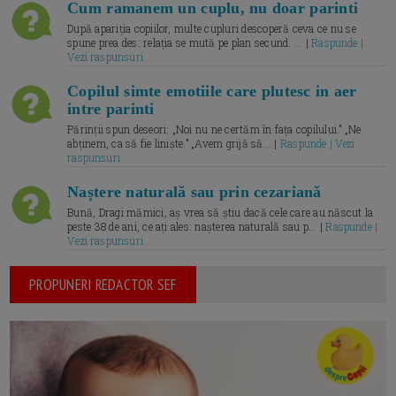
Cum ramanem un cuplu, nu doar parinti
După apariția copiilor, multe cupluri descoperă ceva ce nu se
spune prea des: relația se mută pe plan secund. ... |
Raspunde |
Vezi raspunsuri
Copilul simte emotiile care plutesc in aer
intre parinti
Părinții spun deseori: „Noi nu ne certăm în fața copilului.” „Ne
abținem, ca să fie liniște.” „Avem grijă să... |
Raspunde | Vezi
raspunsuri
Naștere naturală sau prin cezariană
Bună, Dragi mămici, aș vrea să știu dacă cele care au născut la
peste 38 de ani, ce ați ales: nașterea naturală sau p... |
Raspunde |
Vezi raspunsuri
PROPUNERI REDACTOR SEF