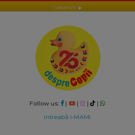
COMUNITATE
Follow us:
|
|
|
|
Intreabă I-MAMI