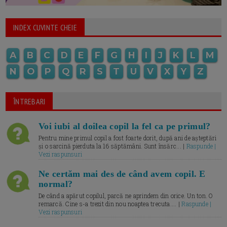
INDEX CUVINTE CHEIE
A
B
C
D
E
F
G
H
I
J
K
L
M
N
O
P
Q
R
S
T
U
V
X
Y
Z
ÎNTREBARI
Voi iubi al doilea copil la fel ca pe primul?
Pentru mine primul copil a fost foarte dorit, după ani de așteptări
și o sarcină pierduta la 16 săptămâni. Sunt însărc... |
Raspunde |
Vezi raspunsuri
Ne certăm mai des de când avem copil. E
normal?
De când a apărut copilul, parcă ne aprindem din orice. Un ton. O
remarcă. Cine s-a trezit din nou noaptea trecuta.... |
Raspunde |
Vezi raspunsuri