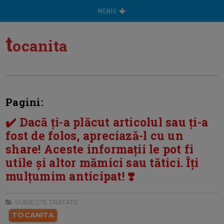
MENIU
t
ocanita
Pagini:
✔️ Dacă ți-a plăcut articolul sau ți-a
fost de folos, apreciază-l cu un
share! Aceste informații le pot fi
utile și altor mămici sau tătici. Îți
mulțumim anticipat! ❣️
SUBIECTE TRATATE:
TOCANITA