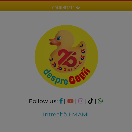
COMUNITATE
Follow us:
|
|
|
|
Intreabă I-MAMI