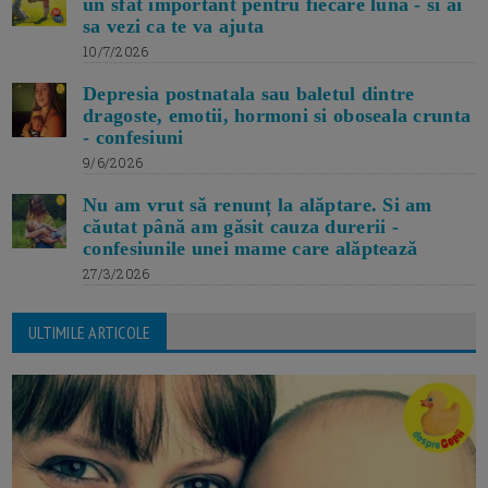
un sfat important pentru fiecare luna - si ai
sa vezi ca te va ajuta
10/7/2026
Depresia postnatala sau baletul dintre
dragoste, emotii, hormoni si oboseala crunta
- confesiuni
9/6/2026
Nu am vrut să renunț la alăptare. Si am
căutat până am găsit cauza durerii -
confesiunile unei mame care alăptează
27/3/2026
ULTIMILE ARTICOLE