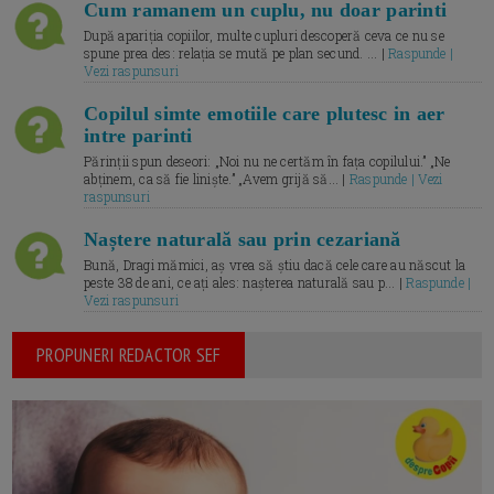
Cum ramanem un cuplu, nu doar parinti
După apariția copiilor, multe cupluri descoperă ceva ce nu se
spune prea des: relația se mută pe plan secund. ... |
Raspunde |
Vezi raspunsuri
Copilul simte emotiile care plutesc in aer
intre parinti
Părinții spun deseori: „Noi nu ne certăm în fața copilului.” „Ne
abținem, ca să fie liniște.” „Avem grijă să... |
Raspunde | Vezi
raspunsuri
Naștere naturală sau prin cezariană
Bună, Dragi mămici, aș vrea să știu dacă cele care au născut la
peste 38 de ani, ce ați ales: nașterea naturală sau p... |
Raspunde |
Vezi raspunsuri
PROPUNERI REDACTOR SEF