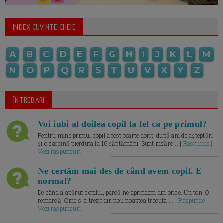
INDEX CUVINTE CHEIE
A
B
C
D
E
F
G
H
I
J
K
L
M
N
O
P
Q
R
S
T
U
V
X
Y
Z
ÎNTREBARI
Voi iubi al doilea copil la fel ca pe primul?
Pentru mine primul copil a fost foarte dorit, după ani de așteptări
și o sarcină pierduta la 16 săptămâni. Sunt însărc... |
Raspunde |
Vezi raspunsuri
Ne certăm mai des de când avem copil. E
normal?
De când a apărut copilul, parcă ne aprindem din orice. Un ton. O
remarcă. Cine s-a trezit din nou noaptea trecuta.... |
Raspunde |
Vezi raspunsuri