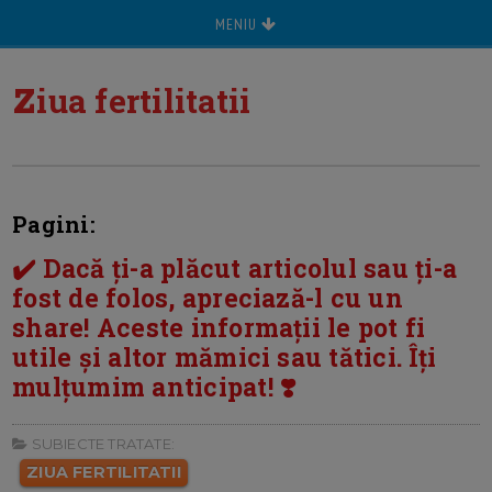
MENIU
z
iua fertilitatii
Pagini:
✔️ Dacă ți-a plăcut articolul sau ți-a
fost de folos, apreciază-l cu un
share! Aceste informații le pot fi
utile și altor mămici sau tătici. Îți
mulțumim anticipat! ❣️
SUBIECTE TRATATE:
ZIUA FERTILITATII