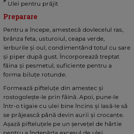
Ulei pentru prăjit
Preparare
Pentru a începe, amestecă dovlecelul ras,
brânza feta, usturoiul, ceapa verde,
ierburile și oul, condimentând totul cu sare
și piper după gust. Încorporează treptat
făina și pesmetul, suficiente pentru a
forma biluțe rotunde.
Formează pifteluțe din amestec și
rostogolește-le prin făină. Apoi, pune-le
într-o tigaie cu ulei bine încins și lasă-le să
se prăjească până devin aurii și crocante.
Așază pifteluțele pe un șervețel de hârtie
pentru a îndepărta excesul de ulei.