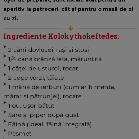
aperitiv la petreceri, cât și pentru o masă de zi
cu zi.
Ingrediente Kolokythokeftedes:
2 căni dovlecei, rași și stoși
1/4 cană brânză feta, mărunțită
1 cățel de usturoi, tocat
2 cepe verzi, tăiate
1 mână de ierburi (cum ar fi menta,
mărar și pătrunjel), tocate
1 ou, ușor bătut
Sare și piper după gust
Făină (ideal, făină integrală)
Pesmet