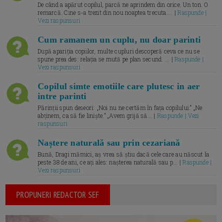
De când a apărut copilul, parcă ne aprindem din orice. Un ton. O
remarcă. Cine s-a trezit din nou noaptea trecuta.... |
Raspunde |
Vezi raspunsuri
Cum ramanem un cuplu, nu doar parinti
După apariția copiilor, multe cupluri descoperă ceva ce nu se
spune prea des: relația se mută pe plan secund. ... |
Raspunde |
Vezi raspunsuri
Copilul simte emotiile care plutesc in aer
intre parinti
Părinții spun deseori: „Noi nu ne certăm în fața copilului.” „Ne
abținem, ca să fie liniște.” „Avem grijă să... |
Raspunde | Vezi
raspunsuri
Naștere naturală sau prin cezariană
Bună, Dragi mămici, aș vrea să știu dacă cele care au născut la
peste 38 de ani, ce ați ales: nașterea naturală sau p... |
Raspunde |
Vezi raspunsuri
PROPUNERI REDACTOR SEF