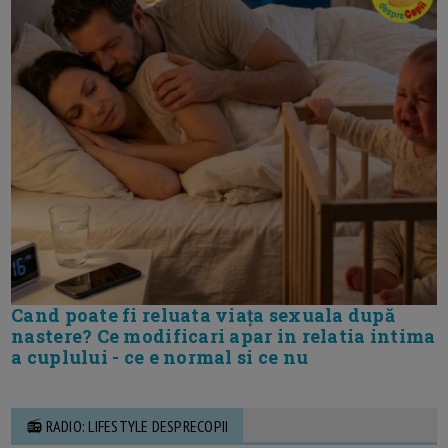
Cand poate fi reluata viața sexuala după
nastere? Ce modificari apar in relatia intima
a cuplului - ce e normal si ce nu
📻 RADIO: LIFESTYLE DESPRECOPII