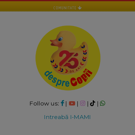
COMUNITATE
Follow us:
|
|
|
|
Intreabă I-MAMI