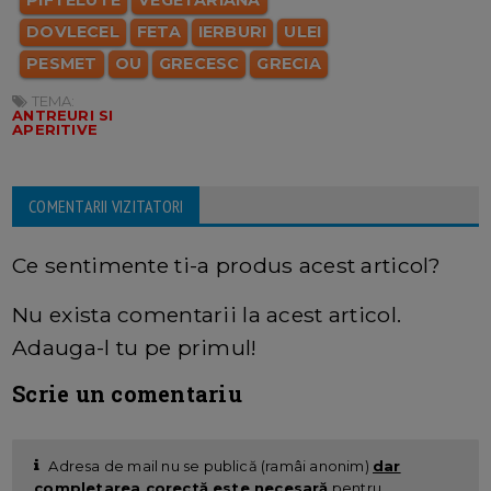
PIFTELUTE
VEGETARIANA
DOVLECEL
FETA
IERBURI
ULEI
PESMET
OU
GRECESC
GRECIA
TEMA:
ANTREURI SI
APERITIVE
COMENTARII VIZITATORI
Ce sentimente ti-a produs acest articol?
Nu exista comentarii la acest articol.
Adauga-l tu pe primul!
Scrie un comentariu
Adresa de mail nu se publică (ramâi anonim)
dar
completarea corectă este necesară
pentru