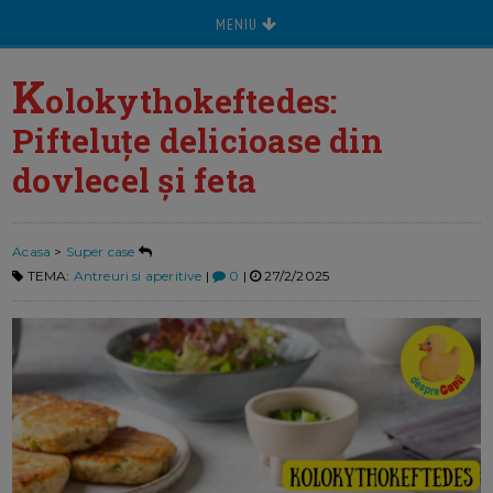
MENIU
K
olokythokeftedes:
Pifteluțe delicioase din
dovlecel și feta
Acasa
>
Super case
TEMA:
Antreuri si aperitive
|
0
|
27/2/2025