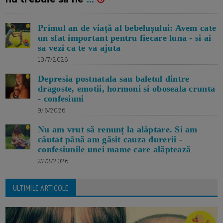
Primul an de viață al bebelușului: Avem cate
un sfat important pentru fiecare luna - si ai
sa vezi ca te va ajuta
10/7/2026
Depresia postnatala sau baletul dintre
dragoste, emotii, hormoni si oboseala crunta
- confesiuni
9/6/2026
Nu am vrut să renunț la alăptare. Si am
căutat până am găsit cauza durerii -
confesiunile unei mame care alăptează
27/3/2026
ULTIMILE ARTICOLE