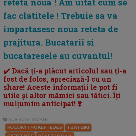
reteta noua ! Am uitat cum se
fac clatitele ! Trebuie sa va
impartasesc noua reteta de
prajitura. Bucatarii si
bucataresele au cuvantul!
✔️ Dacă ți-a plăcut articolul sau ți-a
fost de folos, apreciază-l cu un
share! Aceste informații le pot fi
utile și altor mămici sau tătici. Îți
mulțumim anticipat! ❣️
SUBIECTE TRATATE:
KOLOKYTHOKEFTEDES
TZATZIKI