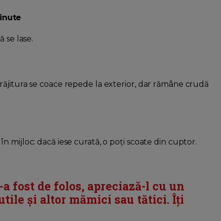
inute
ă se lase.
prăjitura se coace repede la exterior, dar rămâne crudă
în mijloc: dacă iese curată, o poți scoate din cuptor.
i-a fost de folos, apreciază-l cu un
tile și altor mămici sau tătici. Îți