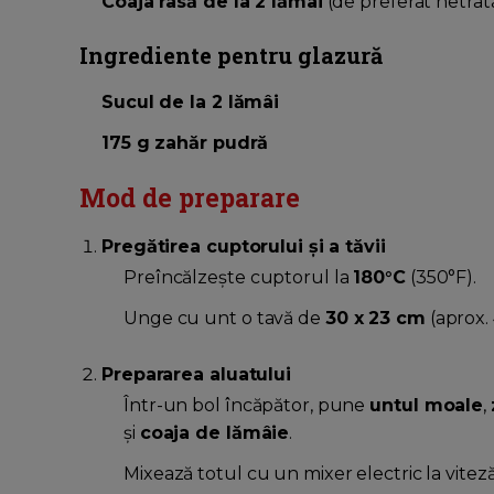
Coaja rasă de la 2 lămâi
(de preferat netrat
Ingrediente pentru glazură
Sucul de la 2 lămâi
175 g zahăr pudră
Mod de preparare
Pregătirea cuptorului și a tăvii
Preîncălzește cuptorul la
180°C
(350°F).
Unge cu unt o tavă de
30 x 23 cm
(aprox.
Prepararea aluatului
Într-un bol încăpător, pune
untul moale
,
și
coaja de lămâie
.
Mixează totul cu un mixer electric la vitez