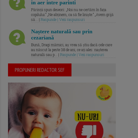
in aer intre parinti
Părinții spun deseori: „Noi nu ne certăm în fața
copilului.” „Ne abținem, ca să fie liniște.” „Avem grijă
să... |
Raspunde | Vezi raspunsuri
Naștere naturală sau prin
cezariană
Bună, Dragi mămici, aș vrea să știu dacă cele care
au născut la peste 38 de ani, ce ați ales: nașterea
naturală sau p... |
Raspunde | Vezi raspunsuri
PROPUNERI REDACTOR SEF