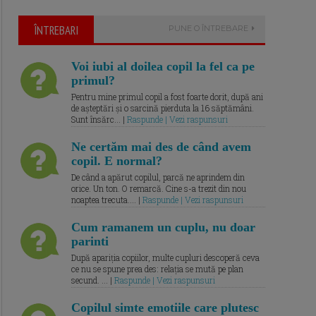
ÎNTREBARI
PUNE O ÎNTREBARE
Voi iubi al doilea copil la fel ca pe
primul?
Pentru mine primul copil a fost foarte dorit, după ani
de așteptări și o sarcină pierduta la 16 săptămâni.
Sunt însărc... |
Raspunde | Vezi raspunsuri
Ne certăm mai des de când avem
copil. E normal?
De când a apărut copilul, parcă ne aprindem din
orice. Un ton. O remarcă. Cine s-a trezit din nou
noaptea trecuta.... |
Raspunde | Vezi raspunsuri
Cum ramanem un cuplu, nu doar
parinti
După apariția copiilor, multe cupluri descoperă ceva
ce nu se spune prea des: relația se mută pe plan
secund. ... |
Raspunde | Vezi raspunsuri
Copilul simte emotiile care plutesc