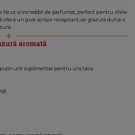
e făcut și incredibil de parfumat, perfect pentru zilele
îi oferă un gust acrișor revigorant, iar glazura dulce o
tură.
lazură aromată
 puțin unt suplimentar pentru uns tava
ing)