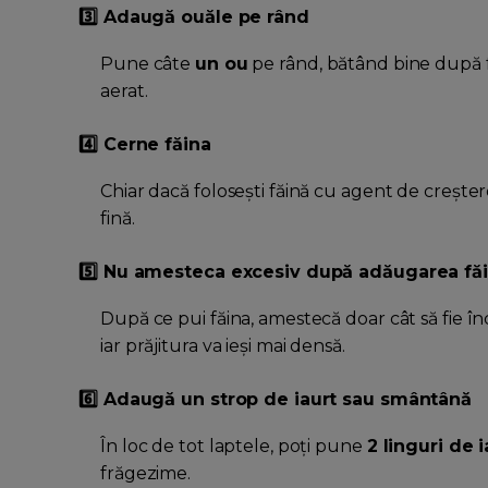
3️⃣ Adaugă ouăle pe rând
Pune câte
un ou
pe rând, bătând bine după fi
aerat.
4️⃣ Cerne făina
Chiar dacă folosești făină cu agent de creșter
fină.
5️⃣ Nu amesteca excesiv după adăugarea făi
După ce pui făina, amestecă doar cât să fie î
iar prăjitura va ieși mai densă.
6️⃣ Adaugă un strop de iaurt sau smântână
În loc de tot laptele, poți pune
2 linguri de
frăgezime.