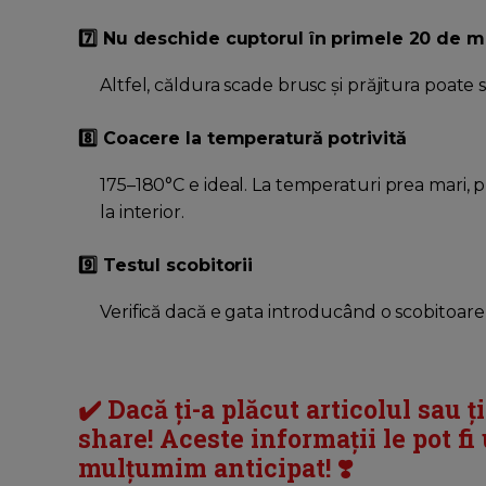
7️⃣ Nu deschide cuptorul în primele 20 de m
Altfel, căldura scade brusc și prăjitura poate s
8️⃣ Coacere la temperatură potrivită
175–180°C e ideal. La temperaturi prea mari, 
la interior.
9️⃣ Testul scobitorii
Verifică dacă e gata introducând o scobitoare 
✔️ Dacă ți-a plăcut articolul sau ț
share! Aceste informații le pot fi u
mulțumim anticipat! ❣️