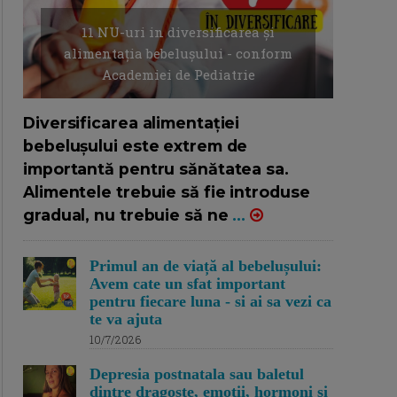
11 NU-uri in diversificarea și
alimentația bebelușului - conform
Academiei de Pediatrie
16/7/2026
AUTOR: EDITOR DC.
Diversificarea alimentației
bebelușului este extrem de
importantă pentru sănătatea sa.
Alimentele trebuie să fie introduse
gradual, nu trebuie să ne
...
Primul an de viață al bebelușului:
Avem cate un sfat important
pentru fiecare luna - si ai sa vezi ca
te va ajuta
10/7/2026
Depresia postnatala sau baletul
dintre dragoste, emotii, hormoni si