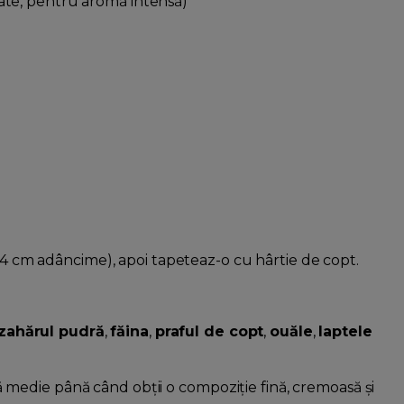
ate, pentru aromă intensă)
 4 cm adâncime), apoi tapeteaz-o cu hârtie de copt.
zahărul pudră
,
făina
,
praful de copt
,
ouăle
,
laptele
ă medie până când obții o compoziție fină, cremoasă și