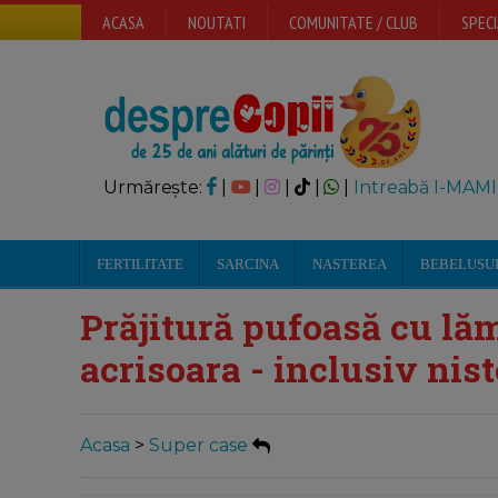
ACASA
NOUTATI
COMUNITATE / CLUB
SPECI
Urmărește:
|
|
|
|
|
Intreabă I-MAMI
FERTILITATE
SARCINA
NASTEREA
BEBELUSU
Prăjitură pufoasă cu lăm
acrisoara - inclusiv nist
Acasa
>
Super case