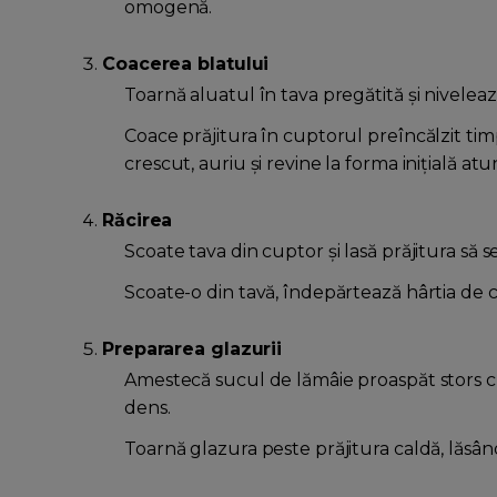
omogenă.
Coacerea blatului
Toarnă aluatul în tava pregătită și nivelează
Coace prăjitura în cuptorul preîncălzit ti
crescut, auriu și revine la forma inițială at
Răcirea
Scoate tava din cuptor și lasă prăjitura să 
Scoate-o din tavă, îndepărtează hârtia de c
Prepararea glazurii
Amestecă sucul de lămâie proaspăt stors cu 
dens.
Toarnă glazura peste prăjitura caldă, lăsân