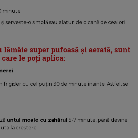
0 minute.
și servește-o simplă sau alături de o cană de ceai ori
u lămâie
super
pufoasă și aerată
, sunt
care le poți aplica:
merei
in frigider cu cel puțin 30 de minute înainte. Astfel, se
ază
untul moale cu zahărul
5-7 minute, până devine
jută la creștere.