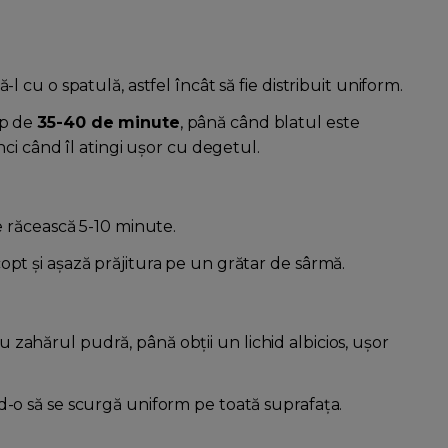
-l cu o spatulă, astfel încât să fie distribuit uniform.
mp de
35-40 de minute
, până când blatul este
unci când îl atingi ușor cu degetul.
se răcească 5-10 minute.
opt și așază prăjitura pe un grătar de sârmă.
zahărul pudră, până obții un lichid albicios, ușor
d-o să se scurgă uniform pe toată suprafața.