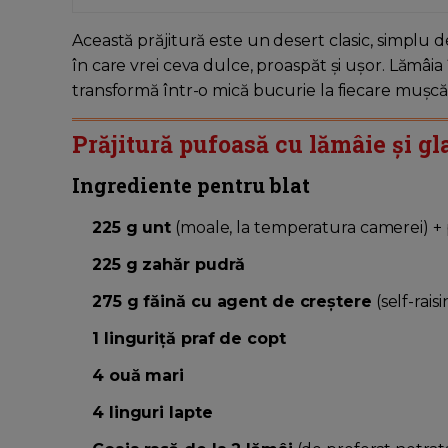
Această prăjitură este un desert clasic, simplu d
în care vrei ceva dulce, proaspăt și ușor. Lămâia 
transformă într-o mică bucurie la fiecare mușcă
Prăjitură pufoasă cu lămâie și g
Ingrediente pentru blat
225 g unt
(moale, la temperatura camerei) +
225 g zahăr pudră
275 g făină cu agent de creștere
(self-rais
1 linguriță praf de copt
4 ouă mari
4 linguri lapte