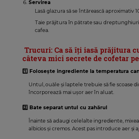
Servirea
Lasă glazura să se întărească aproximativ 1
Taie prăjitura în pătrate sau dreptunghiuri 
cafea.
Trucuri: Ca să îți iasă
prăjitura c
câteva mici secrete de cofetar pe 
1️⃣ Folosește ingrediente la temperatura ca
Untul, ouăle și laptele trebuie să fie scoase d
încorporează mai ușor aer în aluat.
2️⃣ Bate separat untul cu zahărul
Înainte să adaugi celelalte ingrediente, mixe
albicios și cremos. Acest pas introduce aer și a