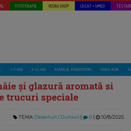
AL
FITOTERAPIE
VEDRA SHOP
USCAT + UMED
TESTARE
L
1-3 ANI
4-12 ANI
FAMILIE, PARENTING
EDUCATIE
S
âie și glazură aromată si
e trucuri speciale
TEMA:
Deserturi / Dulciuri
|
0
|
10/8/2025