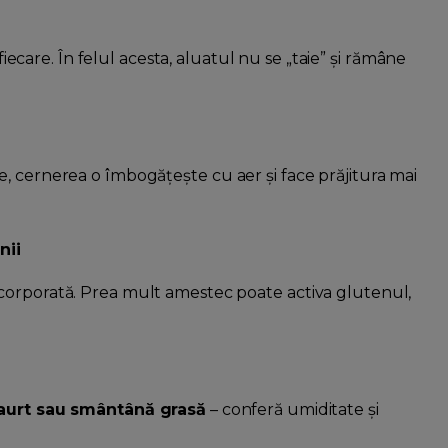
ecare. În felul acesta, aluatul nu se „taie” și rămâne
e, cernerea o îmbogățește cu aer și face prăjitura mai
nii
ncorporată. Prea mult amestec poate activa glutenul,
 iaurt sau smântână grasă
– conferă umiditate și