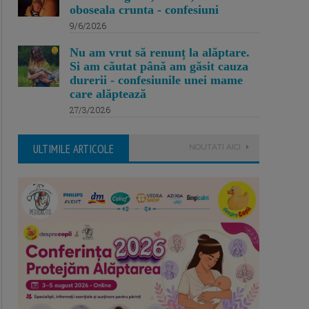
oboseala crunta - confesiuni
9/6/2026
Nu am vrut să renunț la alăptare.
Si am căutat până am găsit cauza
durerii - confesiunile unei mame
care alăptează
27/3/2026
ULTIMILE ARTICOLE
NOUTATI AICI