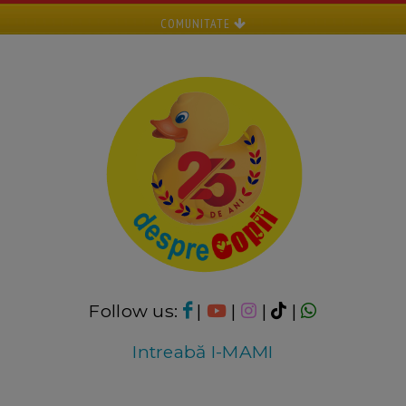
COMUNITATE
Follow us:
|
|
|
|
Intreabă I-MAMI