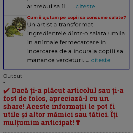
ar trebui sa il… ...
citeste
Cum ii ajutam pe copii sa consume salate?
Un artist a transformat
ingredientele dintr-o salata umila
in animale fermecatoare in
incercarea de a incuraja copiii sa
manance verdeturi. ...
citeste
Output "
"
✔️ Dacă ți-a plăcut articolul sau ți-a
fost de folos, apreciază-l cu un
share! Aceste informații le pot fi
utile și altor mămici sau tătici. Îți
mulțumim anticipat! ❣️