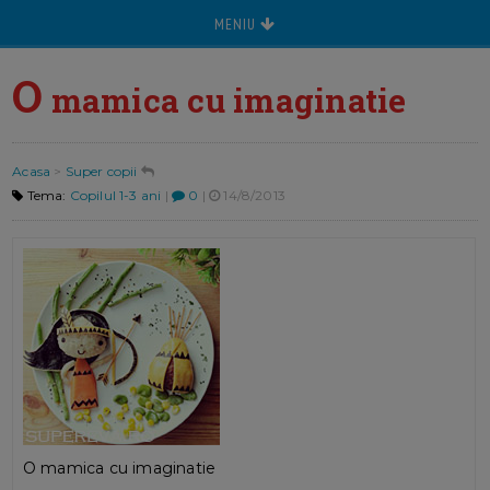
MENIU
O
mamica cu imaginatie
Acasa
>
Super copii
Tema:
Copilul 1-3 ani
|
0
|
14/8/2013
O mamica cu imaginatie