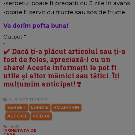
-serbetul poate fi pregatit cu 3 zile in avans
-poate fi servit cu fructe sau sos de fructe
Va dorim pofta buna!
Output "
"
✔️ Dacă ți-a plăcut articolul sau ți-a
fost de folos, apreciază-l cu un
share! Aceste informații le pot fi
utile și altor mămici sau tătici. Îți
mulțumim anticipat! ❣️
SUBIECTE TRATATE:
SERBET
LAMAIE
ROZMARIN
ALCOOL
VODKA
TEMA:
INGHETATA DE
CASA