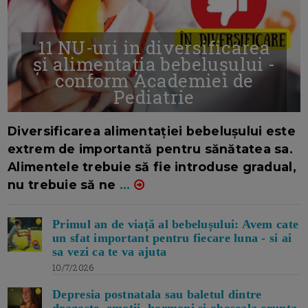
11 NU-uri in diversificarea
și alimentația bebelușului -
conform Academiei de
Pediatrie
16/7/2026
AUTOR: EDITOR DC.
Diversificarea alimentației bebelușului este
extrem de importantă pentru sănătatea sa.
Alimentele trebuie să fie introduse gradual,
nu trebuie să ne
...
Primul an de viață al bebelușului: Avem cate
un sfat important pentru fiecare luna - si ai
sa vezi ca te va ajuta
10/7/2026
Depresia postnatala sau baletul dintre
dragoste, emotii, hormoni si oboseala crunta