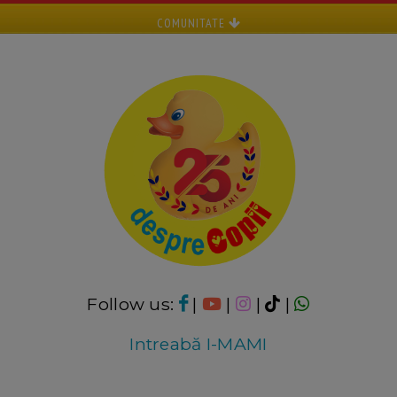
COMUNITATE
Follow us:
|
|
|
|
Intreabă I-MAMI