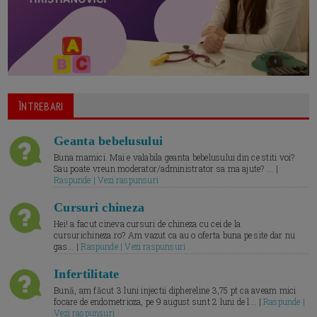
ÎNTREBARI
Geanta bebelusului
Buna mamici. Mai e valabila geanta bebelusului din ce stiti voi?
Sau poate vreun moderator/administrator sa ma ajute? ... |
Raspunde | Vezi raspunsuri
Cursuri chineza
Hei! a facut cineva cursuri de chineza cu cei de la
cursurichineza.ro? Am vazut ca au o oferta buna pe site dar nu
gas... |
Raspunde | Vezi raspunsuri
Infertilitate
Bună, am făcut 3 luni injectii diphereline 3,75 pt ca aveam mici
focare de endometrioza, pe 9 august sunt 2 luni de l... |
Raspunde |
Vezi raspunsuri