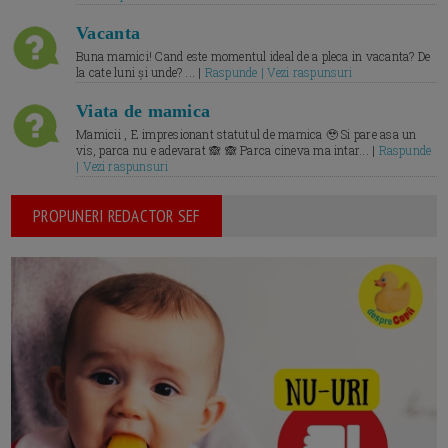
Vacanta
Buna mamici! Cand este momentul ideal de a pleca in vacanta? De
la cate luni și unde? ... |
Raspunde | Vezi raspunsuri
Viata de mamica
Mamicii , E impresionant statutul de mamica 🥹 Si pare asa un
vis, parca nu e adevarat 🙈 🙈 Parca cineva ma intar... |
Raspunde
| Vezi raspunsuri
PROPUNERI REDACTOR SEF