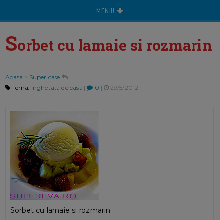
MENIU
S
orbet cu lamaie si rozmarin
Acasa
>
Super case
Tema:
Inghetata de casa
|
0
|
29/5/2012
Sorbet cu lamaie si rozmarin