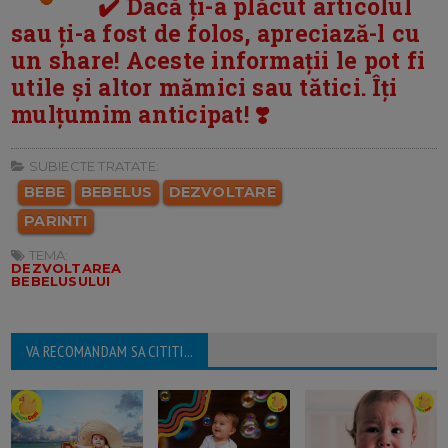
✔️ Dacă ți-a plăcut articolul
sau ți-a fost de folos, apreciază-l cu
un share! Aceste informații le pot fi
utile și altor mămici sau tătici. Îți
mulțumim anticipat! ❣️
SUBIECTE TRATATE:
BEBE
BEBELUS
DEZVOLTARE
PARINTI
TEMA:
DEZVOLTAREA
BEBELUSULUI
VA RECOMANDAM SA CITITI...