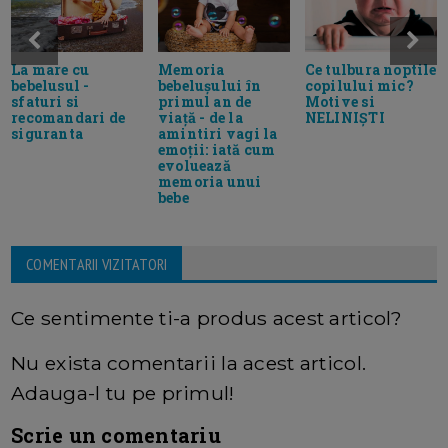
Memoria
Ce tulbura noptile
La mare cu
bebelușului în
copilului mic?
bebelusul -
primul an de
Motive si
sfaturi si
viață - de la
NELINIȘTI
recomandari de
amintiri vagi la
siguranta
emoții: iată cum
evoluează
memoria unui
bebe
COMENTARII VIZITATORI
Ce sentimente ti-a produs acest articol?
Nu exista comentarii la acest articol.
Adauga-l tu pe primul!
Scrie un comentariu