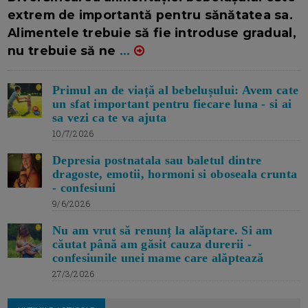
extrem de importantă pentru sănătatea sa.
Alimentele trebuie să fie introduse gradual,
nu trebuie să ne
...
Primul an de viață al bebelușului: Avem cate
un sfat important pentru fiecare luna - si ai
sa vezi ca te va ajuta
10/7/2026
Depresia postnatala sau baletul dintre
dragoste, emotii, hormoni si oboseala crunta
- confesiuni
9/6/2026
Nu am vrut să renunț la alăptare. Si am
căutat până am găsit cauza durerii -
confesiunile unei mame care alăptează
27/3/2026