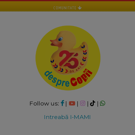
COMUNITATE
Follow us:
|
|
|
|
Intreabă I-MAMI