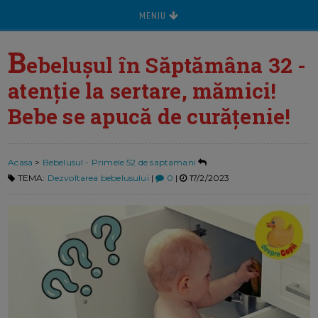
MENIU
B
ebelușul în Săptămâna 32 -
atenție la sertare, mămici!
Bebe se apucă de curățenie!
Acasa
>
Bebelusul - Primele 52 de saptamani
TEMA:
Dezvoltarea bebelusului
|
0
|
17/2/2023