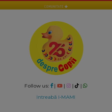
COMUNITATE
Follow us:
|
|
|
|
Intreabă I-MAMI