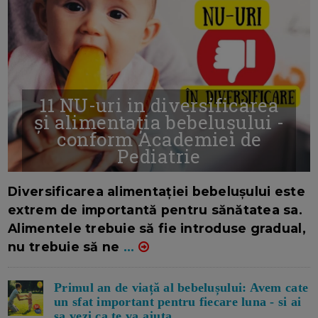
11 NU-uri in diversificarea
și alimentația bebelușului -
conform Academiei de
Pediatrie
16/7/2026
AUTOR: EDITOR DC.
Diversificarea alimentației bebelușului este
extrem de importantă pentru sănătatea sa.
Alimentele trebuie să fie introduse gradual,
nu trebuie să ne
...
Primul an de viață al bebelușului: Avem cate
un sfat important pentru fiecare luna - si ai
sa vezi ca te va ajuta