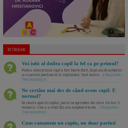
ÎNTREBARI
Voi iubi al doilea copil la fel ca pe primul?
Pentru mine primul copil a fost foarte dorit, după ani de așteptări
și o sarcină pierduta la 16 săptămâni. Sunt însărc... |
Raspunde |
Vezi raspunsuri
Ne certăm mai des de când avem copil. E
normal?
De când a apărut copilul, parcă ne aprindem din orice. Un ton. O
remarcă. Cine s-a trezit din nou noaptea trecuta.... |
Raspunde |
Vezi raspunsuri
Cum ramanem un cuplu, nu doar parinti