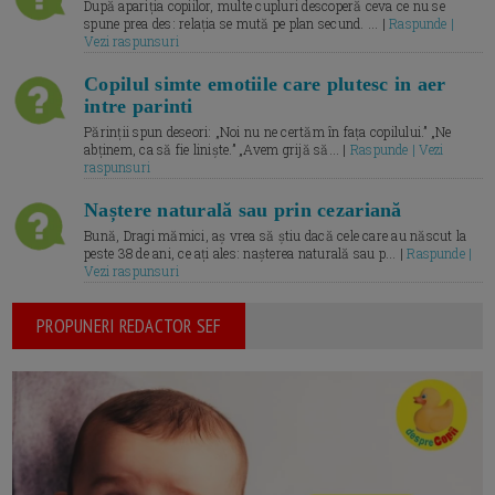
După apariția copiilor, multe cupluri descoperă ceva ce nu se
spune prea des: relația se mută pe plan secund. ... |
Raspunde |
Vezi raspunsuri
Copilul simte emotiile care plutesc in aer
intre parinti
Părinții spun deseori: „Noi nu ne certăm în fața copilului.” „Ne
abținem, ca să fie liniște.” „Avem grijă să... |
Raspunde | Vezi
raspunsuri
Naștere naturală sau prin cezariană
Bună, Dragi mămici, aș vrea să știu dacă cele care au născut la
peste 38 de ani, ce ați ales: nașterea naturală sau p... |
Raspunde |
Vezi raspunsuri
PROPUNERI REDACTOR SEF