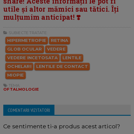
share! Aceste informații le pot fi
utile și altor mămici sau tătici. Îți
mulțumim anticipat! ❣️
SUBIECTE TRATATE:
HIPERMETROPIE
RETINA
GLOB OCULAR
VEDERE
VEDERE INCETOSATA
LENTILE
OCHELARI
LENTILE DE CONTACT
MIOPIE
TEMA:
OFTALMOLOGIE
COMENTARII VIZITATORI
Ce sentimente ti-a produs acest articol?