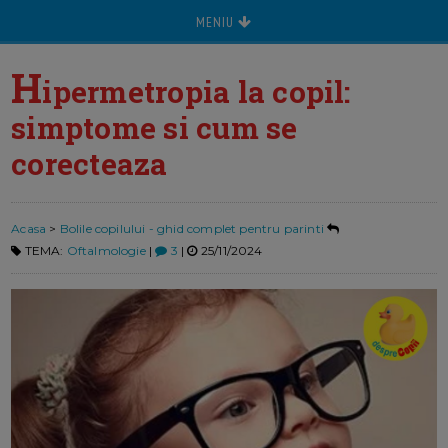
MENIU
H
ipermetropia la copil:
simptome si cum se
corecteaza
Acasa
>
Bolile copilului - ghid complet pentru parinti
TEMA:
Oftalmologie
|
3
|
25/11/2024