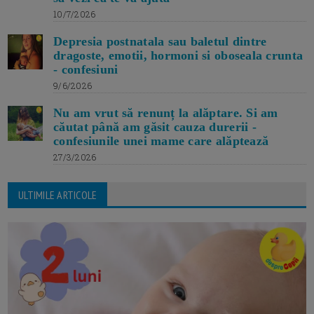
10/7/2026
Depresia postnatala sau baletul dintre
dragoste, emotii, hormoni si oboseala crunta
- confesiuni
9/6/2026
Nu am vrut să renunț la alăptare. Si am
căutat până am găsit cauza durerii -
confesiunile unei mame care alăptează
27/3/2026
ULTIMILE ARTICOLE