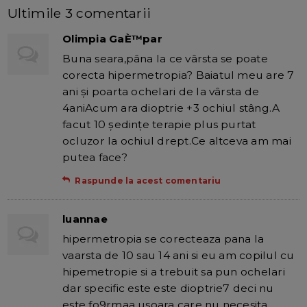
Ultimile 3 comentarii
Olimpia GaÈ™par
Buna seara,pâna la ce vârsta se poate
corecta hipermetropia? Baiatul meu are 7
ani şi poarta ochelari de la vârsta de
4aniAcum ara dioptrie +3 ochiul stâng.A
facut 10 şedinţe terapie plus purtat
ocluzor la ochiul drept.Ce altceva am mai
putea face?
Raspunde la acest comentariu
luannae
hipermetropia se corecteaza pana la
vaarsta de 10 sau 14 ani si eu am copilul cu
hipemetropie si a trebuit sa pun ochelari
dar specific este este dioptrie7 deci nu
este fo9rmaa usoara care nu necesita