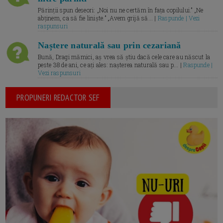
Părinții spun deseori: „Noi nu ne certăm în fața copilului.” „Ne
abținem, ca să fie liniște.” „Avem grijă să... |
Raspunde | Vezi
raspunsuri
Naștere naturală sau prin cezariană
Bună, Dragi mămici, aș vrea să știu dacă cele care au născut la
peste 38 de ani, ce ați ales: nașterea naturală sau p... |
Raspunde |
Vezi raspunsuri
PROPUNERI REDACTOR SEF