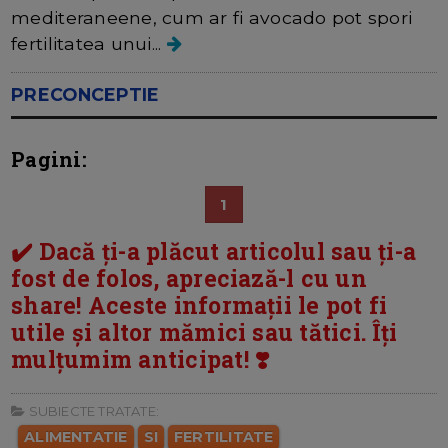
mediteraneene, cum ar fi avocado pot spori
fertilitatea unui...
PRECONCEPTIE
Pagini:
1
✔️ Dacă ți-a plăcut articolul sau ți-a
fost de folos, apreciază-l cu un
share! Aceste informații le pot fi
utile și altor mămici sau tătici. Îți
mulțumim anticipat! ❣️
SUBIECTE TRATATE:
ALIMENTATIE
SI
FERTILITATE