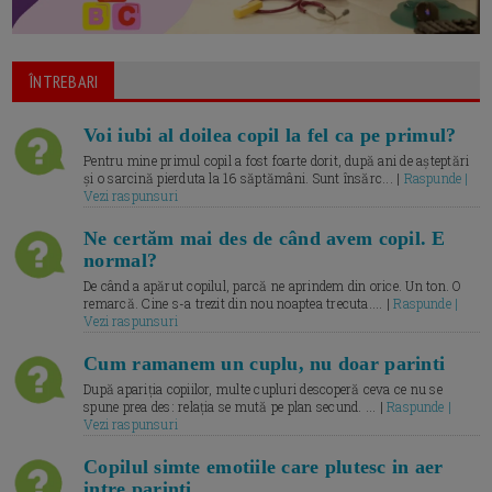
ÎNTREBARI
Voi iubi al doilea copil la fel ca pe primul?
Pentru mine primul copil a fost foarte dorit, după ani de așteptări
și o sarcină pierduta la 16 săptămâni. Sunt însărc... |
Raspunde |
Vezi raspunsuri
Ne certăm mai des de când avem copil. E
normal?
De când a apărut copilul, parcă ne aprindem din orice. Un ton. O
remarcă. Cine s-a trezit din nou noaptea trecuta.... |
Raspunde |
Vezi raspunsuri
Cum ramanem un cuplu, nu doar parinti
După apariția copiilor, multe cupluri descoperă ceva ce nu se
spune prea des: relația se mută pe plan secund. ... |
Raspunde |
Vezi raspunsuri
Copilul simte emotiile care plutesc in aer
intre parinti