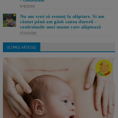
- confesiuni
9/6/2026
Nu am vrut să renunț la alăptare. Si am
căutat până am găsit cauza durerii -
confesiunile unei mame care alăptează
27/3/2026
ULTIMILE ARTICOLE