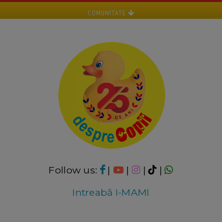
COMUNITATE
Follow us:
|
|
|
|
Intreabă I-MAMI