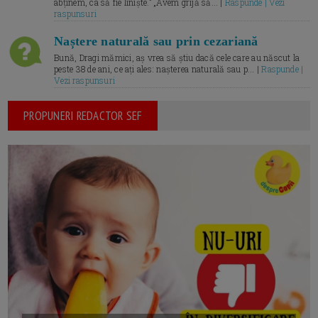
abținem, ca să fie liniște.” „Avem grijă să... |
Raspunde | Vezi
raspunsuri
Naștere naturală sau prin cezariană
Bună, Dragi mămici, aș vrea să știu dacă cele care au născut la
peste 38 de ani, ce ați ales: nașterea naturală sau p... |
Raspunde |
Vezi raspunsuri
PROPUNERI REDACTOR SEF