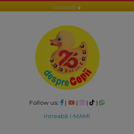
COMUNITATE
Follow us:
|
|
|
|
Intreabă I-MAMI