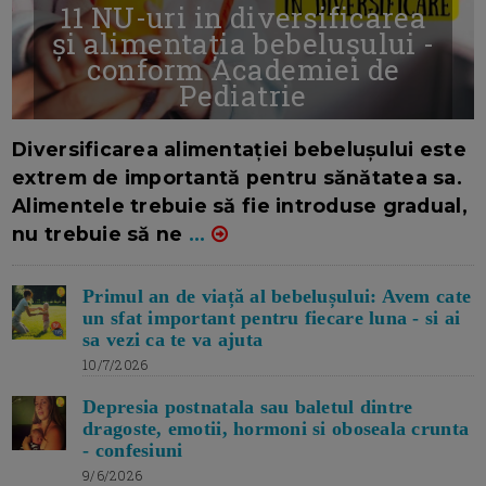
11 NU-uri in diversificarea
și alimentația bebelușului -
conform Academiei de
Pediatrie
16/7/2026
AUTOR: EDITOR DC.
Diversificarea alimentației bebelușului este
extrem de importantă pentru sănătatea sa.
Alimentele trebuie să fie introduse gradual,
nu trebuie să ne
...
Primul an de viață al bebelușului: Avem cate
un sfat important pentru fiecare luna - si ai
sa vezi ca te va ajuta
10/7/2026
Depresia postnatala sau baletul dintre
dragoste, emotii, hormoni si oboseala crunta
- confesiuni
9/6/2026