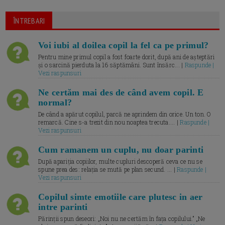
ÎNTREBARI
Voi iubi al doilea copil la fel ca pe primul?
Pentru mine primul copil a fost foarte dorit, după ani de așteptări
și o sarcină pierduta la 16 săptămâni. Sunt însărc... |
Raspunde |
Vezi raspunsuri
Ne certăm mai des de când avem copil. E
normal?
De când a apărut copilul, parcă ne aprindem din orice. Un ton. O
remarcă. Cine s-a trezit din nou noaptea trecuta.... |
Raspunde |
Vezi raspunsuri
Cum ramanem un cuplu, nu doar parinti
După apariția copiilor, multe cupluri descoperă ceva ce nu se
spune prea des: relația se mută pe plan secund. ... |
Raspunde |
Vezi raspunsuri
Copilul simte emotiile care plutesc in aer
intre parinti
Părinții spun deseori: „Noi nu ne certăm în fața copilului.” „Ne