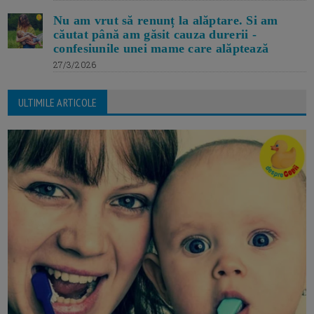
Nu am vrut să renunț la alăptare. Si am
căutat până am găsit cauza durerii -
confesiunile unei mame care alăptează
27/3/2026
ULTIMILE ARTICOLE