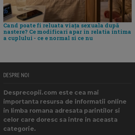
Cand poate fi reluata viața sexuala după
nastere? Ce modificari apar in relatia intima
a cuplului - ce e normal si ce nu
DESPRE NOI
Desprecopii.com este cea mai
importanta resursa de informatii online
in limba romana adresata parintilor si
celor care doresc sa intre in aceasta
categorie.