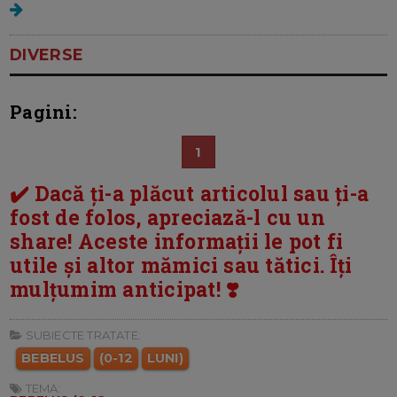
DIVERSE
Pagini:
1
✔️ Dacă ți-a plăcut articolul sau ți-a
fost de folos, apreciază-l cu un
share! Aceste informații le pot fi
utile și altor mămici sau tătici. Îți
mulțumim anticipat! ❣️
SUBIECTE TRATATE:
BEBELUS
(0-12
LUNI)
TEMA: