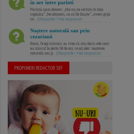
in aer intre parinti
Părinții spun deseori: „Noi nu ne certăm în fața
copilului.” „Ne abținem, ca să fie liniște.” „Avem grijă
să... |
Raspunde | Vezi raspunsuri
Naștere naturală sau prin
cezariană
Bună, Dragi mămici, aș vrea să știu dacă cele care
au născut la peste 38 de ani, ce ați ales: nașterea
naturală sau p... |
Raspunde | Vezi raspunsuri
PROPUNERI REDACTOR SEF