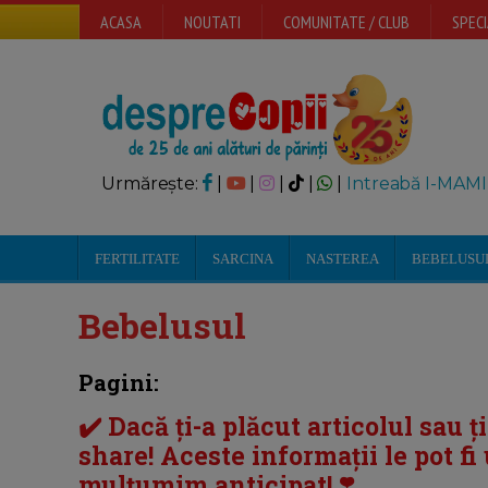
ACASA
NOUTATI
COMUNITATE / CLUB
SPECI
Urmărește:
|
|
|
|
|
Intreabă I-MAMI
FERTILITATE
SARCINA
NASTEREA
BEBELUSU
Bebelusul
Pagini:
✔️ Dacă ți-a plăcut articolul sau ț
share! Aceste informații le pot fi u
mulțumim anticipat! ❣️