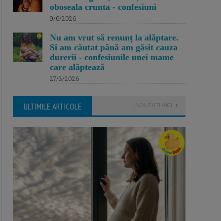
oboseala crunta - confesiuni
9/6/2026
Nu am vrut să renunț la alăptare.
Si am căutat până am găsit cauza
durerii - confesiunile unei mame
care alăptează
27/3/2026
ULTIMILE ARTICOLE
NOUTATI AICI