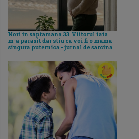
Nori in saptamana 33. Viitorul tata
m-a parasit dar stiu ca voi fi o mama
singura puternica - jurnal de sarcina