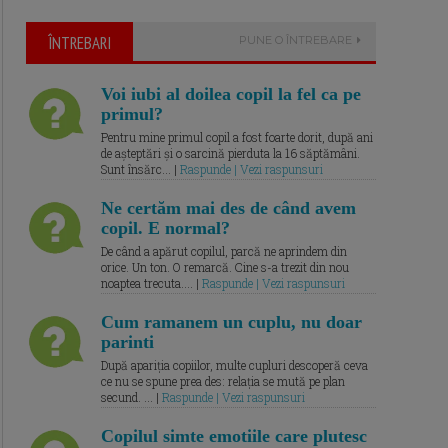
ÎNTREBARI
PUNE O ÎNTREBARE
Voi iubi al doilea copil la fel ca pe
primul?
Pentru mine primul copil a fost foarte dorit, după ani
de așteptări și o sarcină pierduta la 16 săptămâni.
Sunt însărc... |
Raspunde | Vezi raspunsuri
Ne certăm mai des de când avem
copil. E normal?
De când a apărut copilul, parcă ne aprindem din
orice. Un ton. O remarcă. Cine s-a trezit din nou
noaptea trecuta.... |
Raspunde | Vezi raspunsuri
Cum ramanem un cuplu, nu doar
parinti
După apariția copiilor, multe cupluri descoperă ceva
ce nu se spune prea des: relația se mută pe plan
secund. ... |
Raspunde | Vezi raspunsuri
Copilul simte emotiile care plutesc