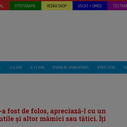
AL
FITOTERAPIE
VEDRA SHOP
USCAT + UMED
TESTARE
L
1-3 ANI
4-12 ANI
FAMILIE, PARENTING
EDUCATIE
S
i-a fost de folos, apreciază-l cu un
tile și altor mămici sau tătici. Îți