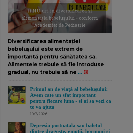
11 NU-uri in diversificarea și
alimentația bebelușului - conform
Academiei de Pediatrie
16/7/2026
AUTOR: EDITOR DC.
Diversificarea alimentației
bebelușului este extrem de
importantă pentru sănătatea sa.
Alimentele trebuie să fie introduse
gradual, nu trebuie să ne
...
Primul an de viață al bebelușului:
Avem cate un sfat important
pentru fiecare luna - si ai sa vezi ca
te va ajuta
10/7/2026
Depresia postnatala sau baletul
dintre dragoste, emotii, hormoni si