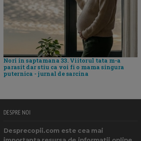
Nori in saptamana 33. Viitorul tata m-a
parasit dar stiu ca voi fi o mama singura
puternica - jurnal de sarcina
DESPRE NOI
Desprecopii.com este cea mai
importanta resursa de informatii online