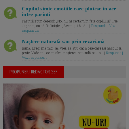
Copilul simte emotiile care plutesc in aer
intre parinti
Părinții spun deseori: „Noi nu ne certăm în fața copilului.” „Ne
abținem, ca să fie liniște.” „Avem grijă să... |
Raspunde | Vezi
raspunsuri
Naștere naturală sau prin cezariană
Bună, Dragi mămici, aș vrea să știu dacă cele care au născut la
peste 38 de ani, ce ați ales: nașterea naturală sau p... |
Raspunde |
Vezi raspunsuri
PROPUNERI REDACTOR SEF