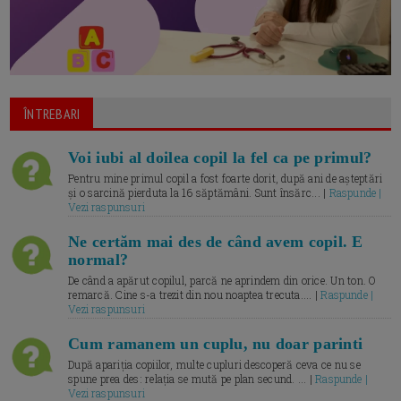
ÎNTREBARI
Voi iubi al doilea copil la fel ca pe primul?
Pentru mine primul copil a fost foarte dorit, după ani de așteptări
și o sarcină pierduta la 16 săptămâni. Sunt însărc... |
Raspunde |
Vezi raspunsuri
Ne certăm mai des de când avem copil. E
normal?
De când a apărut copilul, parcă ne aprindem din orice. Un ton. O
remarcă. Cine s-a trezit din nou noaptea trecuta.... |
Raspunde |
Vezi raspunsuri
Cum ramanem un cuplu, nu doar parinti
După apariția copiilor, multe cupluri descoperă ceva ce nu se
spune prea des: relația se mută pe plan secund. ... |
Raspunde |
Vezi raspunsuri