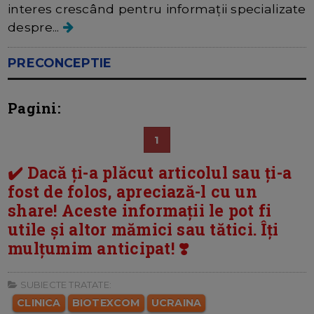
interes crescând pentru informații specializate
despre...
PRECONCEPTIE
Pagini:
1
✔️ Dacă ți-a plăcut articolul sau ți-a
fost de folos, apreciază-l cu un
share! Aceste informații le pot fi
utile și altor mămici sau tătici. Îți
mulțumim anticipat! ❣️
SUBIECTE TRATATE:
CLINICA
BIOTEXCOM
UCRAINA