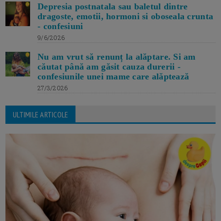
Depresia postnatala sau baletul dintre
dragoste, emotii, hormoni si oboseala crunta
- confesiuni
9/6/2026
Nu am vrut să renunț la alăptare. Si am
căutat până am găsit cauza durerii -
confesiunile unei mame care alăptează
27/3/2026
ULTIMILE ARTICOLE