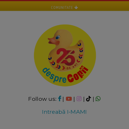
COMUNITATE
Follow us:
|
|
|
|
Intreabă I-MAMI