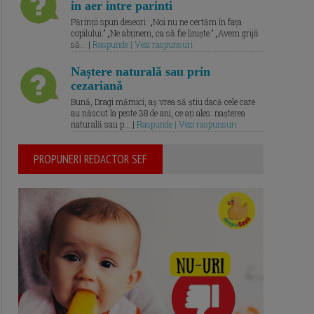
in aer intre parinti
Părinții spun deseori: „Noi nu ne certăm în fața
copilului.” „Ne abținem, ca să fie liniște.” „Avem grijă
să... |
Raspunde | Vezi raspunsuri
Naștere naturală sau prin
cezariană
Bună, Dragi mămici, aș vrea să știu dacă cele care
au născut la peste 38 de ani, ce ați ales: nașterea
naturală sau p... |
Raspunde | Vezi raspunsuri
PROPUNERI REDACTOR SEF