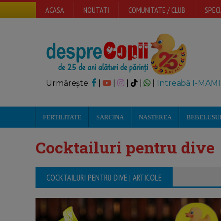
ACASA
NOUTATI
COMUNITATE / CLUB
SPECI
Urmărește:
|
|
|
|
|
Intreabă I-MAMI
FERTILITATE
SARCINA
NASTEREA
BEBELUSU
Cocktailuri pentru dive
COCKTAILURI PENTRU DIVE | ARTICOLE