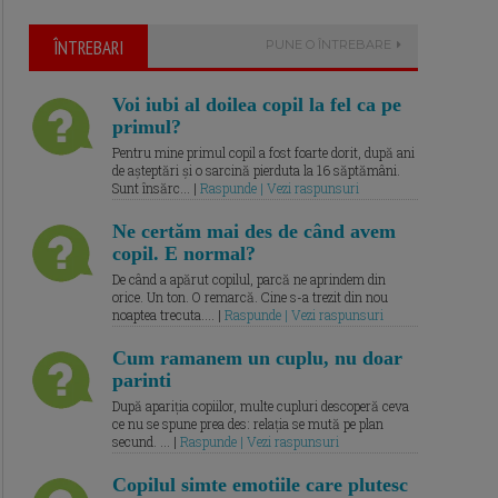
ÎNTREBARI
PUNE O ÎNTREBARE
Voi iubi al doilea copil la fel ca pe
primul?
Pentru mine primul copil a fost foarte dorit, după ani
de așteptări și o sarcină pierduta la 16 săptămâni.
Sunt însărc... |
Raspunde | Vezi raspunsuri
Ne certăm mai des de când avem
copil. E normal?
De când a apărut copilul, parcă ne aprindem din
orice. Un ton. O remarcă. Cine s-a trezit din nou
noaptea trecuta.... |
Raspunde | Vezi raspunsuri
Cum ramanem un cuplu, nu doar
parinti
După apariția copiilor, multe cupluri descoperă ceva
ce nu se spune prea des: relația se mută pe plan
secund. ... |
Raspunde | Vezi raspunsuri
Copilul simte emotiile care plutesc