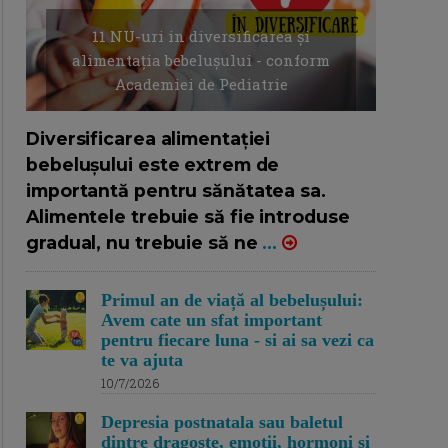
11 NU-uri in diversificarea și
alimentația bebelușului - conform
Academiei de Pediatrie
16/7/2026
AUTOR: EDITOR DC.
Diversificarea alimentației
bebelușului este extrem de
importantă pentru sănătatea sa.
Alimentele trebuie să fie introduse
gradual, nu trebuie să ne
...
Primul an de viață al bebelușului:
Avem cate un sfat important
pentru fiecare luna - si ai sa vezi ca
te va ajuta
10/7/2026
Depresia postnatala sau baletul
dintre dragoste, emotii, hormoni si