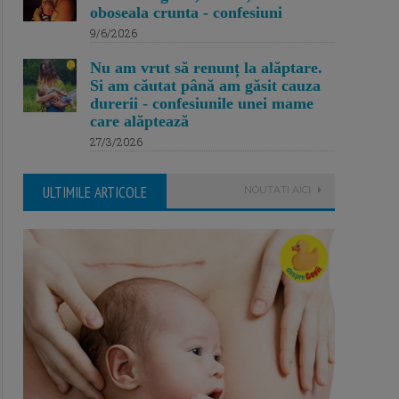
oboseala crunta - confesiuni
9/6/2026
Nu am vrut să renunț la alăptare.
Si am căutat până am găsit cauza
durerii - confesiunile unei mame
care alăptează
27/3/2026
ULTIMILE ARTICOLE
NOUTATI AICI