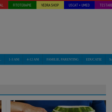
AL
FITOTERAPIE
VEDRA SHOP
USCAT + UMED
TESTARE
L
1-3 ANI
4-12 ANI
FAMILIE, PARENTING
EDUCATIE
S