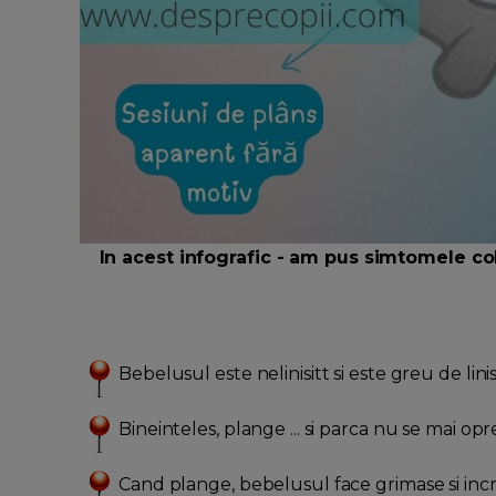
In acest infografic - am pus simtomele col
Bebelusul este nelinisitt si este greu de linis
Bineinteles, plange ... si parca nu se mai op
Cand plange, bebelusul face grimase si incrut