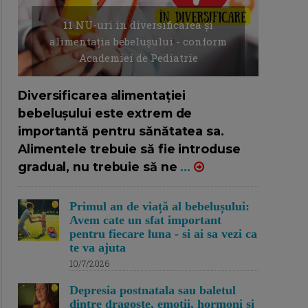
11 NU-uri in diversificarea și
alimentația bebelușului - conform
Academiei de Pediatrie
16/7/2026
AUTOR: EDITOR DC.
Diversificarea alimentației
bebelușului este extrem de
importantă pentru sănătatea sa.
Alimentele trebuie să fie introduse
gradual, nu trebuie să ne
...
Primul an de viață al bebelușului:
Avem cate un sfat important
pentru fiecare luna - si ai sa vezi ca
te va ajuta
10/7/2026
Depresia postnatala sau baletul
dintre dragoste, emotii, hormoni si