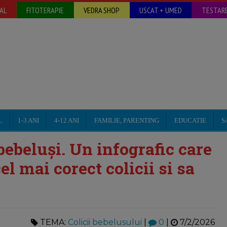
AL
FITOTERAPIE
VEDRA SHOP
USCAT + UMED
TESTARE
L
1-3 ANI
4-12 ANI
FAMILIE, PARENTING
EDUCATIE
S
bebeluși. Un infografic care
cel mai corect colicii si sa
TEMA:
Colicii bebelusului
|
0
|
7/2/2026