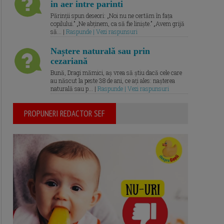
in aer intre parinti
Părinții spun deseori: „Noi nu ne certăm în fața
copilului.” „Ne abținem, ca să fie liniște.” „Avem grijă
să... |
Raspunde | Vezi raspunsuri
Naștere naturală sau prin
cezariană
Bună, Dragi mămici, aș vrea să știu dacă cele care
au născut la peste 38 de ani, ce ați ales: nașterea
naturală sau p... |
Raspunde | Vezi raspunsuri
PROPUNERI REDACTOR SEF