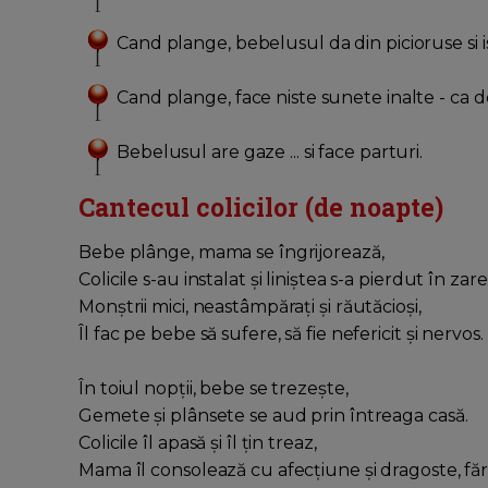
Cand plange, bebelusul da din picioruse si is
Cand plange, face niste sunete inalte - ca de
Bebelusul are gaze ... si face parturi.
Cantecul colicilor (de noapte)
Bebe plânge, mama se îngrijorează,
Colicile s-au instalat și liniștea s-a pierdut în zare
Monștrii mici, neastâmpărați și răutăcioși,
Îl fac pe bebe să sufere, să fie nefericit și nervos.
În toiul nopții, bebe se trezește,
Gemete și plânsete se aud prin întreaga casă.
Colicile îl apasă și îl țin treaz,
Mama îl consolează cu afecțiune și dragoste, fă