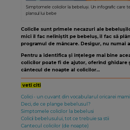
Simptomele colicilor la bebeluși. Un infografic care te v
plansul lui bebe
Colicile sunt primele necazuri ale bebelușil
mici îl fac neliniștit pe bebeluș, îl fac să p
programul de mâncare. Desigur, nu numai al s
Pentru a identifica și înțelege mai bine ac
colicilor poate fi de ajutor, oferind ghidare 
cântecul de noapte al colicilor...
veti citi
Colici - un cuvant din vocabularul oricarei mam
Deci, de ce plange bebelusul?
Simptomele colicilor la bebelusi
Colicii bebelusului, tot ce trebuie sa stii
Cantecul colicilor (de noapte)