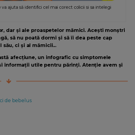
a ajuta să identifici cel mai corect colicii si sa intelegi
or, dar și ale proaspetelor mămici. Acești monștri
lângă, să nu poată dormi și să îi dea peste cap
ău, ci și al mămicii...
eastă afecțiune, un infografic cu simptomele
și informații utile pentru părinți. Atenție avem și
ici de bebelus