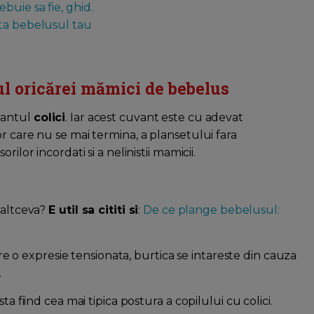
uie sa fie, ghid.
lta bebelusul tau
ul oricărei mămici de bebelus
vantul
colici
. Iar acest cuvant este cu adevat
r care nu se mai termina, a plansetului fara
ilor incordati si a nelinistii mamicii.
 altceva?
E util sa cititi si
:
De ce plange bebelusul:
 are o expresie tensionata, burtica se intareste din cauza
.
a fiind cea mai tipica postura a copilului cu colici.