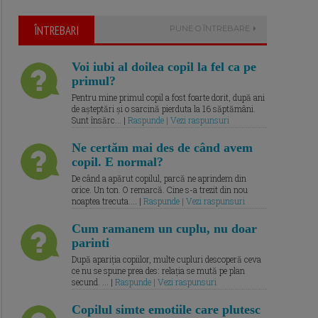
ÎNTREBARI
PUNE O ÎNTREBARE
Voi iubi al doilea copil la fel ca pe
primul?
Pentru mine primul copil a fost foarte dorit, după ani
de așteptări și o sarcină pierduta la 16 săptămâni.
Sunt însărc... |
Raspunde | Vezi raspunsuri
Ne certăm mai des de când avem
copil. E normal?
De când a apărut copilul, parcă ne aprindem din
orice. Un ton. O remarcă. Cine s-a trezit din nou
noaptea trecuta.... |
Raspunde | Vezi raspunsuri
Cum ramanem un cuplu, nu doar
parinti
După apariția copiilor, multe cupluri descoperă ceva
ce nu se spune prea des: relația se mută pe plan
secund. ... |
Raspunde | Vezi raspunsuri
Copilul simte emotiile care plutesc