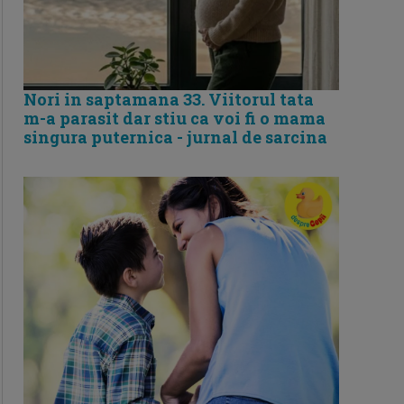
Nori in saptamana 33. Viitorul tata
m-a parasit dar stiu ca voi fi o mama
singura puternica - jurnal de sarcina