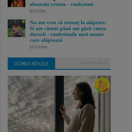
oboseala crunta - confesiuni
9/6/2026
Nu am vrut să renunț la alăptare.
Si am căutat până am găsit cauza
durerii - confesiunile unei mame
care alăptează
27/3/2026
ULTIMILE ARTICOLE
NOUTATI AICI