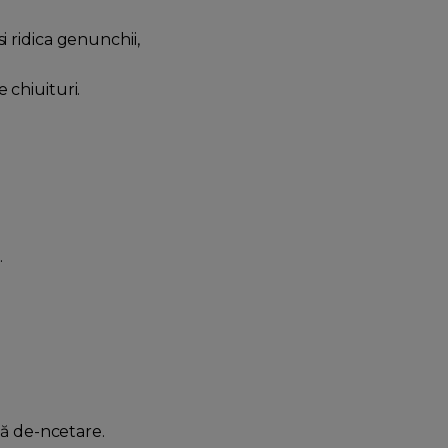
i ridica genunchii,
 chiuituri.
.
ră de-ncetare.