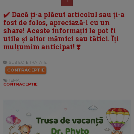
1
✔️ Dacă ți-a plăcut articolul sau ți-a
fost de folos, apreciază-l cu un
share! Aceste informații le pot fi
utile și altor mămici sau tătici. Îți
mulțumim anticipat! ❣️
SUBIECTE TRATATE:
CONTRACEPTIE
TEMA:
CONTRACEPTIE