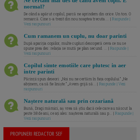
Ne certăm mai des de când avem copil. E
normal?
De când a apărut copilul, parcă ne aprindem din orice. Un ton. O
remarcă. Cine s-a trezit din nou noaptea trecuta.... |
Raspunde |
Vezi raspunsuri
Cum ramanem un cuplu, nu doar parinti
După apariția copiilor, multe cupluri descoperă ceva ce nu se
spune prea des: relația se mută pe plan secund. ... |
Raspunde |
Vezi raspunsuri
Copilul simte emotiile care plutesc in aer
intre parinti
Părinții spun deseori: „Noi nu ne certăm în fața copilului.” „Ne
abținem, ca să fie liniște.” „Avem grijă să... |
Raspunde | Vezi
raspunsuri
Naștere naturală sau prin cezariană
Bună, Dragi mămici, aș vrea să știu dacă cele care au născut la
peste 38 de ani, ce ați ales: nașterea naturală sau p... |
Raspunde |
Vezi raspunsuri
PROPUNERI REDACTOR SEF