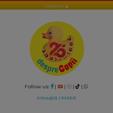
COMUNITATE
Follow us:
|
|
|
|
Intreabă I-MAMI