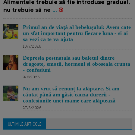
Alimentele trebuie să fie introduse gradual,
nu trebuie să ne
...
Primul an de viață al bebelușului: Avem cate
un sfat important pentru fiecare luna - si ai
sa vezi ca te va ajuta
10/7/2026
Depresia postnatala sau baletul dintre
dragoste, emotii, hormoni si oboseala crunta
- confesiuni
9/6/2026
Nu am vrut să renunț la alăptare. Si am
căutat până am găsit cauza durerii -
confesiunile unei mame care alăptează
27/3/2026
ULTIMILE ARTICOLE