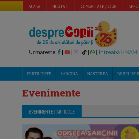
ACASA
NOUTATI
COMUNITATE / CLUB
SPECI
Urmărește:
|
|
|
|
|
Intreabă I-MAMI
FERTILITATE
SARCINA
NASTEREA
BEBELUSU
Evenimente
EVENIMENTE | ARTICOLE