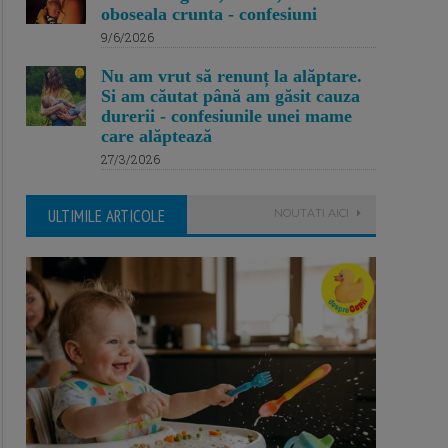
oboseala crunta - confesiuni
9/6/2026
Nu am vrut să renunț la alăptare.
Si am căutat până am găsit cauza
durerii - confesiunile unei mame
care alăptează
27/3/2026
ULTIMILE ARTICOLE
NOUTATI AICI