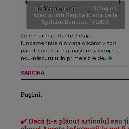
Odiseea sarcinii - In dialog cu
specialistii Regina Maria de la
Spitalul Baneasa (VIDEO)
Cele mai importante 3 etape
fundamentale din viața oricăror viitori
părinți sunt sarcina, naștere și îngrijirea
nou-născutului în primele zile de...
SARCINA
Pagini:
✔️ Dacă ți-a plăcut articolul sau ț
share! Aceste informații le pot fi u