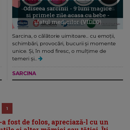
Odiseea sarcinii - 9 luni magice
si primele zile acasa cu bebe -
sfatul medicilor (VIDEO)
Sarcina, o călătorie uimitoare... cu emoții,
schimbări, provocări, bucurii și momente
unice. Și, în mod firesc, o mulțime de
temeri și...
SARCINA
1
i-a fost de folos, apreciază-l cu un
tile și altor mămici sau tătici. Îți