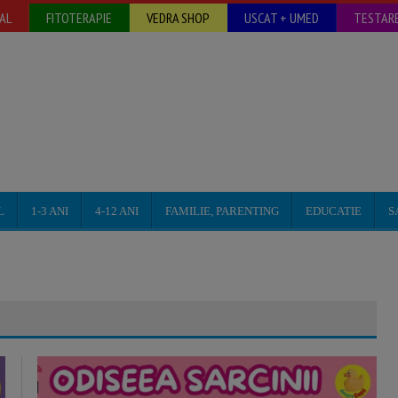
AL
FITOTERAPIE
VEDRA SHOP
USCAT + UMED
TESTARE
L
1-3 ANI
4-12 ANI
FAMILIE, PARENTING
EDUCATIE
S