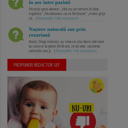
in aer intre parinti
Părinții spun deseori: „Noi nu ne certăm în fața
copilului.” „Ne abținem, ca să fie liniște.” „Avem grijă
să... |
Raspunde | Vezi raspunsuri
Naștere naturală sau prin
cezariană
Bună, Dragi mămici, aș vrea să știu dacă cele care
au născut la peste 38 de ani, ce ați ales: nașterea
naturală sau p... |
Raspunde | Vezi raspunsuri
PROPUNERI REDACTOR SEF