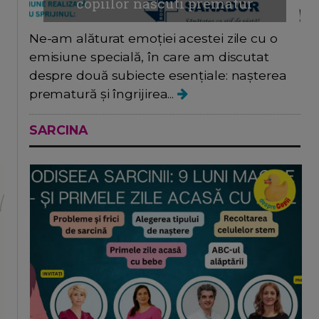
copiilor nascuti prematur
Ne-am alăturat emoției acestei zile cu o
emisiune specială, în care am discutat
despre două subiecte esențiale: nașterea
prematură și îngrijirea...
SARCINA