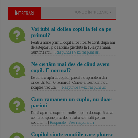
ÎNTREBARI
PUNE O ÎNTREBARE
Voi iubi al doilea copil la fel ca pe
primul?
Pentru mine primul copil a fost foarte dorit, după ani
de așteptări și o sarcină pierduta la 16 săptămâni.
Sunt însărc... |
Raspunde | Vezi raspunsuri
Ne certăm mai des de când avem
copil. E normal?
De când a apărut copilul, parcă ne aprindem din
orice. Un ton. O remarcă. Cine s-a trezit din nou
noaptea trecuta.... |
Raspunde | Vezi raspunsuri
Cum ramanem un cuplu, nu doar
parinti
După apariția copiilor, multe cupluri descoperă ceva
ce nu se spune prea des: relația se mută pe plan
secund. ... |
Raspunde | Vezi raspunsuri
Copilul simte emotiile care plutesc