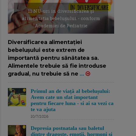
11 NU-uri in diversificarea și
alimentația bebelușului - conform
Academiei de Pediatrie
16/7/2026
AUTOR: EDITOR DC.
Diversificarea alimentației
bebelușului este extrem de
importantă pentru sănătatea sa.
Alimentele trebuie să fie introduse
gradual, nu trebuie să ne
...
Primul an de viață al bebelușului:
Avem cate un sfat important
pentru fiecare luna - si ai sa vezi ca
te va ajuta
10/7/2026
Depresia postnatala sau baletul
dintre dragoste, emotii, hormoni si