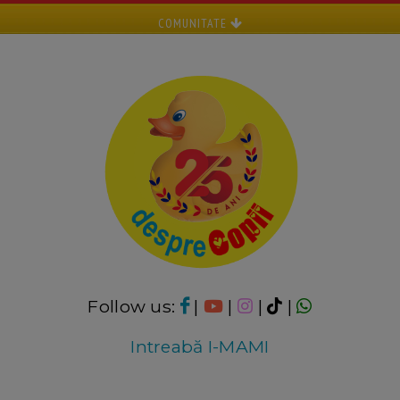
COMUNITATE
Follow us:
|
|
|
|
Intreabă I-MAMI