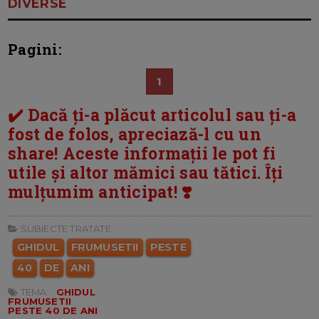
DIVERSE
Pagini:
1
✔️ Dacă ți-a plăcut articolul sau ți-a
fost de folos, apreciază-l cu un
share! Aceste informații le pot fi
utile și altor mămici sau tătici. Îți
mulțumim anticipat! ❣️
SUBIECTE TRATATE:
GHIDUL
FRUMUSETII
PESTE
40
DE
ANI
TEMA:
GHIDUL
FRUMUSETII
PESTE 40 DE ANI