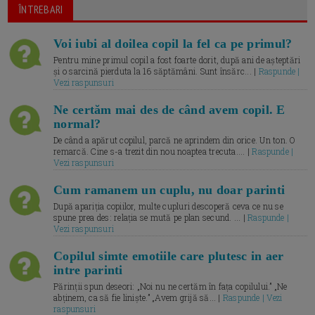
ÎNTREBARI
Voi iubi al doilea copil la fel ca pe primul?
Pentru mine primul copil a fost foarte dorit, după ani de așteptări
și o sarcină pierduta la 16 săptămâni. Sunt însărc... |
Raspunde |
Vezi raspunsuri
Ne certăm mai des de când avem copil. E
normal?
De când a apărut copilul, parcă ne aprindem din orice. Un ton. O
remarcă. Cine s-a trezit din nou noaptea trecuta.... |
Raspunde |
Vezi raspunsuri
Cum ramanem un cuplu, nu doar parinti
După apariția copiilor, multe cupluri descoperă ceva ce nu se
spune prea des: relația se mută pe plan secund. ... |
Raspunde |
Vezi raspunsuri
Copilul simte emotiile care plutesc in aer
intre parinti
Părinții spun deseori: „Noi nu ne certăm în fața copilului.” „Ne
abținem, ca să fie liniște.” „Avem grijă să... |
Raspunde | Vezi
raspunsuri