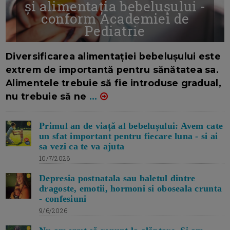
și alimentația bebelușului -
conform Academiei de
Pediatrie
16/7/2026
AUTOR: EDITOR DC.
Diversificarea alimentației bebelușului este
extrem de importantă pentru sănătatea sa.
Alimentele trebuie să fie introduse gradual,
nu trebuie să ne
...
Primul an de viață al bebelușului: Avem cate
un sfat important pentru fiecare luna - si ai
sa vezi ca te va ajuta
10/7/2026
Depresia postnatala sau baletul dintre
dragoste, emotii, hormoni si oboseala crunta
- confesiuni
9/6/2026