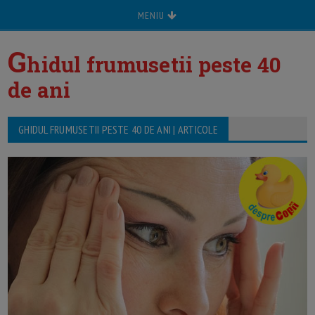
MENIU
G
hidul frumusetii peste 40
de ani
GHIDUL FRUMUSETII PESTE 40 DE ANI | ARTICOLE