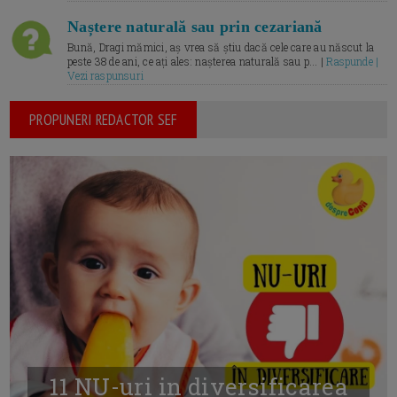
Naștere naturală sau prin cezariană
Bună, Dragi mămici, aș vrea să știu dacă cele care au născut la
peste 38 de ani, ce ați ales: nașterea naturală sau p... |
Raspunde |
Vezi raspunsuri
PROPUNERI REDACTOR SEF
11 NU-uri in diversificarea