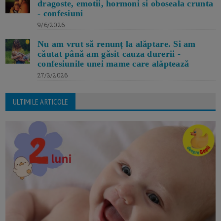
dragoste, emotii, hormoni si oboseala crunta
- confesiuni
9/6/2026
Nu am vrut să renunț la alăptare. Si am
căutat până am găsit cauza durerii -
confesiunile unei mame care alăptează
27/3/2026
ULTIMILE ARTICOLE