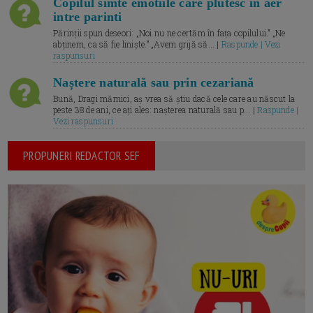
Copilul simte emotiile care plutesc in aer
intre parinti
Părinții spun deseori: „Noi nu ne certăm în fața copilului.” „Ne
abținem, ca să fie liniște.” „Avem grijă să... |
Raspunde | Vezi
raspunsuri
Naștere naturală sau prin cezariană
Bună, Dragi mămici, aș vrea să știu dacă cele care au născut la
peste 38 de ani, ce ați ales: nașterea naturală sau p... |
Raspunde |
Vezi raspunsuri
PROPUNERI REDACTOR SEF