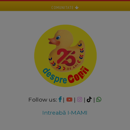
COMUNITATE
Follow us:
|
|
|
|
Intreabă I-MAMI