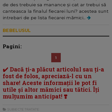
de des trebuie sa manance și cat ar trebui să
canteasca la finalul fiecarei luni? acestea sunt
intrebari de pe lista fiecarei mămici...
BEBELUSUL
Pagini:
1
✔️ Dacă ți-a plăcut articolul sau ți-a
fost de folos, apreciază-l cu un
share! Aceste informații le pot fi
utile și altor mămici sau tătici. Îți
mulțumim anticipat! ❣️
SUBIECTE TRATATE: