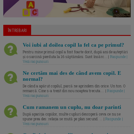
ÎNTREBARI
Voi iubi al doilea copil la fel ca pe primul?
Pentru mine primul copil a fost foarte dorit, după ani de așteptări
și o sarcină pierduta la 16 săptămâni. Sunt însărc... |
Raspunde |
Vezi raspunsuri
Ne certăm mai des de când avem copil. E
normal?
De când a apărut copilul, parcă ne aprindem din orice. Un ton. O
remarcă. Cine s-a trezit din nou noaptea trecuta.... |
Raspunde |
Vezi raspunsuri
Cum ramanem un cuplu, nu doar parinti
După apariția copiilor, multe cupluri descoperă ceva ce nu se
spune prea des: relația se mută pe plan secund. ... |
Raspunde |
Vezi raspunsuri