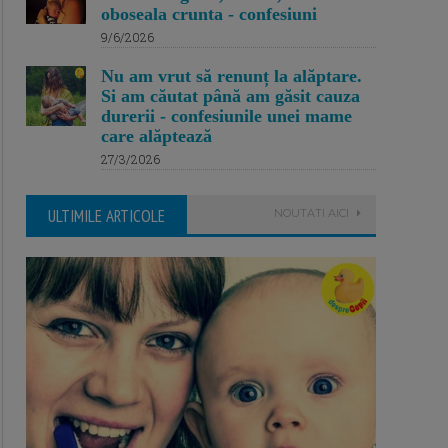
oboseala crunta - confesiuni
9/6/2026
Nu am vrut să renunț la alăptare.
Si am căutat până am găsit cauza
durerii - confesiunile unei mame
care alăptează
27/3/2026
ULTIMILE ARTICOLE
NOUTATI AICI