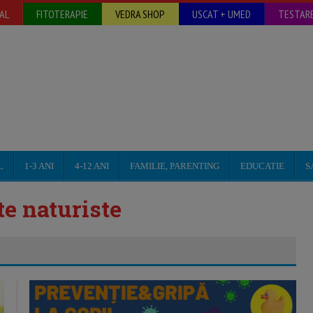
AL
FITOTERAPIE
VEDRA SHOP
USCAT + UMED
TESTARE
L
1-3 ANI
4-12 ANI
FAMILIE, PARENTING
EDUCATIE
S
e naturiste