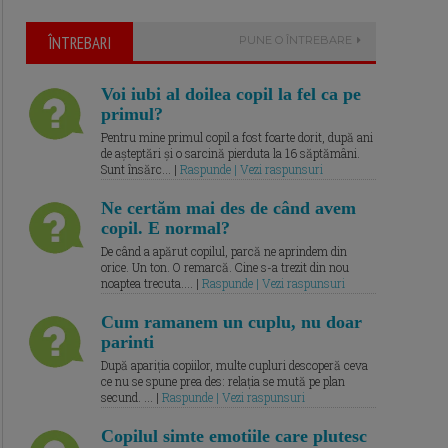
ÎNTREBARI
PUNE O ÎNTREBARE
Voi iubi al doilea copil la fel ca pe
primul?
Pentru mine primul copil a fost foarte dorit, după ani
de așteptări și o sarcină pierduta la 16 săptămâni.
Sunt însărc... |
Raspunde | Vezi raspunsuri
Ne certăm mai des de când avem
copil. E normal?
De când a apărut copilul, parcă ne aprindem din
orice. Un ton. O remarcă. Cine s-a trezit din nou
noaptea trecuta.... |
Raspunde | Vezi raspunsuri
Cum ramanem un cuplu, nu doar
parinti
După apariția copiilor, multe cupluri descoperă ceva
ce nu se spune prea des: relația se mută pe plan
secund. ... |
Raspunde | Vezi raspunsuri
Copilul simte emotiile care plutesc