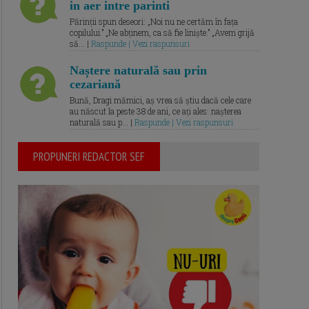
in aer intre parinti
Părinții spun deseori: „Noi nu ne certăm în fața
copilului.” „Ne abținem, ca să fie liniște.” „Avem grijă
să... |
Raspunde | Vezi raspunsuri
Naștere naturală sau prin
cezariană
Bună, Dragi mămici, aș vrea să știu dacă cele care
au născut la peste 38 de ani, ce ați ales: nașterea
naturală sau p... |
Raspunde | Vezi raspunsuri
PROPUNERI REDACTOR SEF