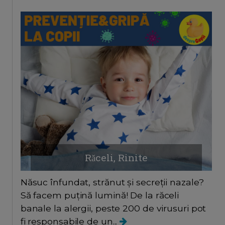
Răceli, Rinite
Năsuc înfundat, strănut și secreții nazale?
Să facem puțină lumină! De la răceli
banale la alergii, peste 200 de virusuri pot
fi responsabile de un...