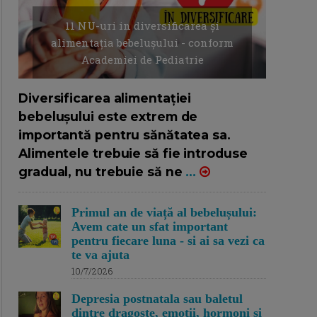
11 NU-uri in diversificarea și
alimentația bebelușului - conform
Academiei de Pediatrie
16/7/2026
AUTOR: EDITOR DC.
Diversificarea alimentației
bebelușului este extrem de
importantă pentru sănătatea sa.
Alimentele trebuie să fie introduse
gradual, nu trebuie să ne
...
Primul an de viață al bebelușului:
Avem cate un sfat important
pentru fiecare luna - si ai sa vezi ca
te va ajuta
10/7/2026
Depresia postnatala sau baletul
dintre dragoste, emotii, hormoni si