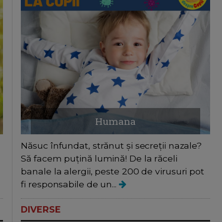
Humana
Năsuc înfundat, strănut și secreții nazale?
Să facem puțină lumină! De la răceli
banale la alergii, peste 200 de virusuri pot
fi responsabile de un...
DIVERSE