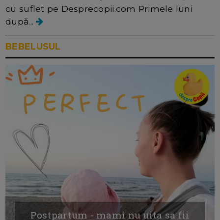
cu suflet pe Desprecopii.com Primele luni
după...
BEBELUSUL
Postpartum - mami nu uita sa fii