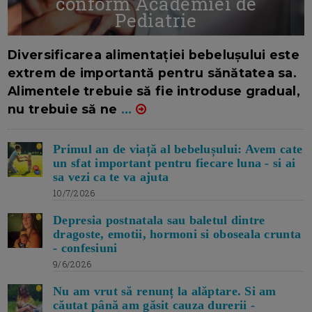
conform Academiei de
Pediatrie
16/7/2026
AUTOR: EDITOR DC.
Diversificarea alimentației bebelușului este
extrem de importantă pentru sănătatea sa.
Alimentele trebuie să fie introduse gradual,
nu trebuie să ne
...
Primul an de viață al bebelușului: Avem cate
un sfat important pentru fiecare luna - si ai
sa vezi ca te va ajuta
10/7/2026
Depresia postnatala sau baletul dintre
dragoste, emotii, hormoni si oboseala crunta
- confesiuni
9/6/2026
Nu am vrut să renunț la alăptare. Si am
căutat până am găsit cauza durerii -