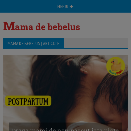
MENIU
M
ama de bebelus
MAMA DE BEBELUS | ARTICOLE
Draga mami de nou-nascut iata niste