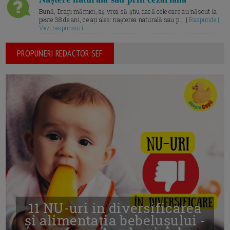
Bună, Dragi mămici, aș vrea să știu dacă cele care au născut la
peste 38 de ani, ce ați ales: nașterea naturală sau p... |
Raspunde |
Vezi raspunsuri
PROPUNERI REDACTOR SEF
11 NU-uri in diversificarea
și alimentația bebelușului -