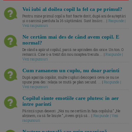
Voi iubi al doilea copil la fel ca pe primul?
Pentru mine primul copil a fost foarte dorit, după ani de așteptări
și o sarcină pierduta la 16 săptămâni. Sunt însărc... |
Raspunde |
Vezi raspunsuri
Ne certăm mai des de când avem copil. E
normal?
De când a apărut copilul, parcă ne aprindem din orice. Un ton. O
remarcă. Cine s-a trezit din nou noaptea trecuta.... |
Raspunde |
Vezi raspunsuri
Cum ramanem un cuplu, nu doar parinti
După apariția copiilor, multe cupluri descoperă ceva ce nu se
spune prea des: relația se mută pe plan secund. ... |
Raspunde |
Vezi raspunsuri
Copilul simte emotiile care plutesc in aer
intre parinti
Părinții spun deseori: „Noi nu ne certăm în fața copilului.” „Ne
abținem, ca să fie liniște.” „Avem grijă să... |
Raspunde | Vezi
raspunsuri
Naștere naturală sau prin cezariană