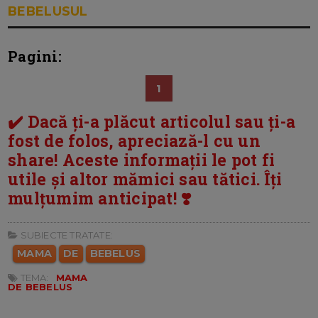
BEBELUSUL
Pagini:
1
✔️ Dacă ți-a plăcut articolul sau ți-a
fost de folos, apreciază-l cu un
share! Aceste informații le pot fi
utile și altor mămici sau tătici. Îți
mulțumim anticipat! ❣️
SUBIECTE TRATATE:
MAMA
DE
BEBELUS
TEMA:
MAMA
DE BEBELUS