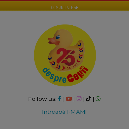
COMUNITATE
Follow us:
|
|
|
|
Intreabă I-MAMI