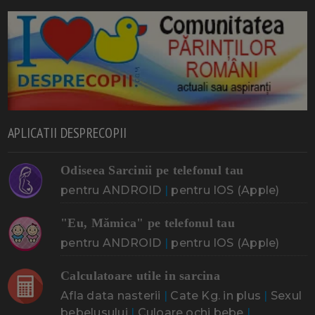
APLICATII DESPRECOPII
Odiseea Sarcinii pe telefonul tau
pentru ANDROID
|
pentru IOS (Apple)
"Eu, Mămica" pe telefonul tau
pentru ANDROID
|
pentru IOS (Apple)
Calculatoare utile in sarcina
Afla data nasterii
|
Cate Kg. in plus
|
Sexul
bebelusului
|
Culoare ochi bebe
|