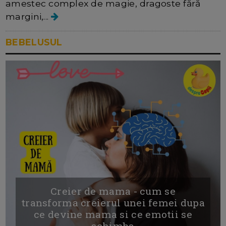
amestec complex de magie, dragoste fără
margini,...
BEBELUSUL
Creier de mama - cum se
transforma creierul unei femei dupa
ce devine mama si ce emotii se
schimba