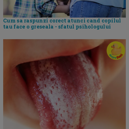
Cum sa raspunzi corect atunci cand copilul
tau face o greseala - sfatul psihologului