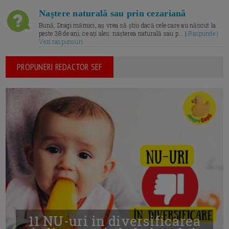
Naștere naturală sau prin cezariană
Bună, Dragi mămici, aș vrea să știu dacă cele care au născut la
peste 38 de ani, ce ați ales: nașterea naturală sau p... |
Raspunde |
Vezi raspunsuri
PROPUNERI REDACTOR SEF
11 NU-uri in diversificarea