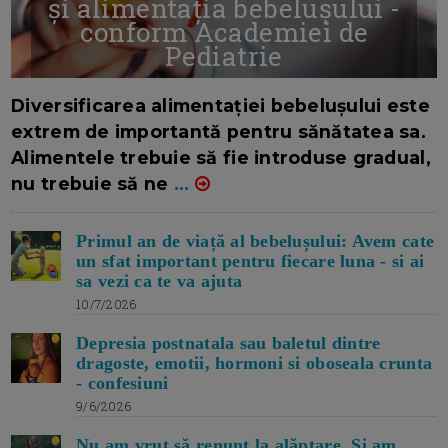
și alimentația bebelușului -
conform Academiei de
Pediatrie
16/7/2026
AUTOR: EDITOR DC.
Diversificarea alimentației bebelușului este
extrem de importantă pentru sănătatea sa.
Alimentele trebuie să fie introduse gradual,
nu trebuie să ne
...
Primul an de viață al bebelușului: Avem cate
un sfat important pentru fiecare luna - si ai
sa vezi ca te va ajuta
10/7/2026
Depresia postnatala sau baletul dintre
dragoste, emotii, hormoni si oboseala crunta
- confesiuni
9/6/2026
Nu am vrut să renunț la alăptare. Si am