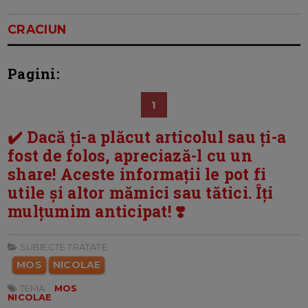
CRACIUN
Pagini:
1
✔️ Dacă ți-a plăcut articolul sau ți-a
fost de folos, apreciază-l cu un
share! Aceste informații le pot fi
utile și altor mămici sau tătici. Îți
mulțumim anticipat! ❣️
SUBIECTE TRATATE:
MOS
NICOLAE
TEMA:
MOS
NICOLAE