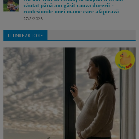
căutat până am găsit cauza durerii -
confesiunile unei mame care alăptează
27/3/2026
ULTIMILE ARTICOLE