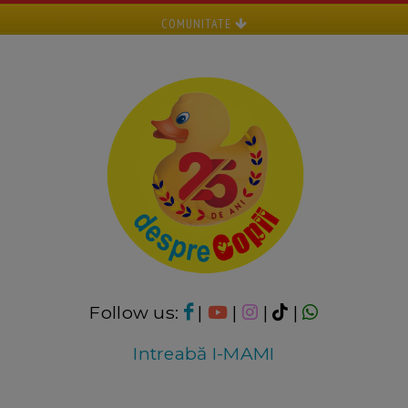
COMUNITATE
Follow us:
|
|
|
|
Intreabă I-MAMI