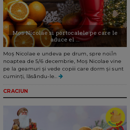
Mos Nicolae si portocalele pe care le
aduce el ...
Moș Nicolae e undeva pe drum, spre noi.În
noaptea de 5/6 decembrie, Moș Nicolae vine
pe la geamuri și vede copiii care dorm și sunt
cuminți, lăsându-le...
CRACIUN