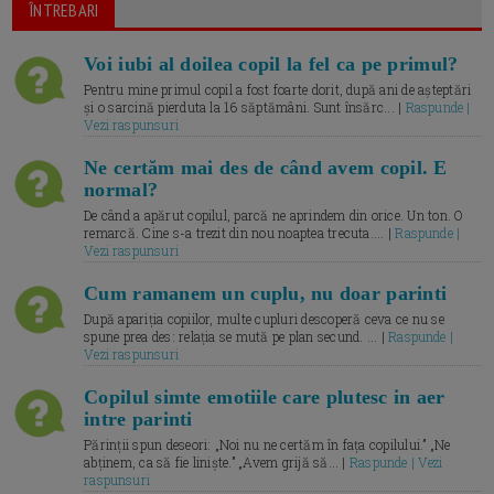
ÎNTREBARI
Voi iubi al doilea copil la fel ca pe primul?
Pentru mine primul copil a fost foarte dorit, după ani de așteptări
și o sarcină pierduta la 16 săptămâni. Sunt însărc... |
Raspunde |
Vezi raspunsuri
Ne certăm mai des de când avem copil. E
normal?
De când a apărut copilul, parcă ne aprindem din orice. Un ton. O
remarcă. Cine s-a trezit din nou noaptea trecuta.... |
Raspunde |
Vezi raspunsuri
Cum ramanem un cuplu, nu doar parinti
După apariția copiilor, multe cupluri descoperă ceva ce nu se
spune prea des: relația se mută pe plan secund. ... |
Raspunde |
Vezi raspunsuri
Copilul simte emotiile care plutesc in aer
intre parinti
Părinții spun deseori: „Noi nu ne certăm în fața copilului.” „Ne
abținem, ca să fie liniște.” „Avem grijă să... |
Raspunde | Vezi
raspunsuri