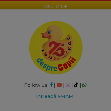
COMUNITATE
Follow us:
|
|
|
|
Intreabă I-MAMI