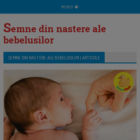
MENIU
S
emne din nastere ale
bebelusilor
SEMNE DIN NASTERE ALE BEBELUSILOR | ARTICOLE