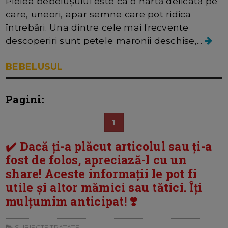
Pielea bebelușului este ca o hartă delicată pe
care, uneori, apar semne care pot ridica
întrebări. Una dintre cele mai frecvente
descoperiri sunt petele maronii deschise,...
BEBELUSUL
Pagini:
1
✔️ Dacă ți-a plăcut articolul sau ți-a
fost de folos, apreciază-l cu un
share! Aceste informații le pot fi
utile și altor mămici sau tătici. Îți
mulțumim anticipat! ❣️
SUBIECTE TRATATE: