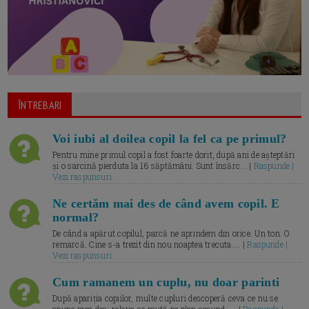
ÎNTREBARI
Voi iubi al doilea copil la fel ca pe primul?
Pentru mine primul copil a fost foarte dorit, după ani de așteptări
și o sarcină pierduta la 16 săptămâni. Sunt însărc... |
Raspunde |
Vezi raspunsuri
Ne certăm mai des de când avem copil. E
normal?
De când a apărut copilul, parcă ne aprindem din orice. Un ton. O
remarcă. Cine s-a trezit din nou noaptea trecuta.... |
Raspunde |
Vezi raspunsuri
Cum ramanem un cuplu, nu doar parinti
După apariția copiilor, multe cupluri descoperă ceva ce nu se