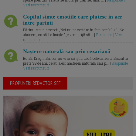
spune prea des: relația se mută pe plan secund. ... |
Raspunde |
Vezi raspunsuri
Copilul simte emotiile care plutesc in aer
intre parinti
Părinții spun deseori: „Noi nu ne certăm în fața copilului.” „Ne
abținem, ca să fie liniște.” „Avem grijă să... |
Raspunde | Vezi
raspunsuri
Naștere naturală sau prin cezariană
Bună, Dragi mămici, aș vrea să știu dacă cele care au născut la
peste 38 de ani, ce ați ales: nașterea naturală sau p... |
Raspunde |
Vezi raspunsuri
PROPUNERI REDACTOR SEF