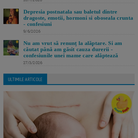
Depresia postnatala sau baletul dintre
dragoste, emotii, hormoni si oboseala crunta
- confesiuni
9/6/2026
Nu am vrut să renunț la alăptare. Si am
căutat până am găsit cauza durerii -
confesiunile unei mame care alăptează
27/3/2026
ULTIMILE ARTICOLE