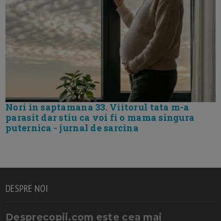
Nori in saptamana 33. Viitorul tata m-a
parasit dar stiu ca voi fi o mama singura
puternica - jurnal de sarcina
DESPRE NOI
Desprecopii.com este cea mai