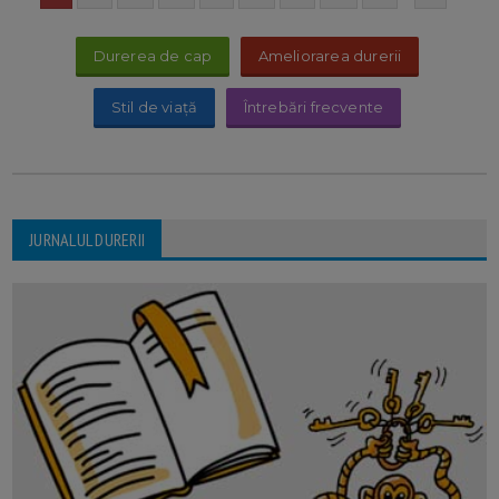
Durerea de cap
Ameliorarea durerii
Stil de viață
Întrebări frecvente
JURNALUL DURERII