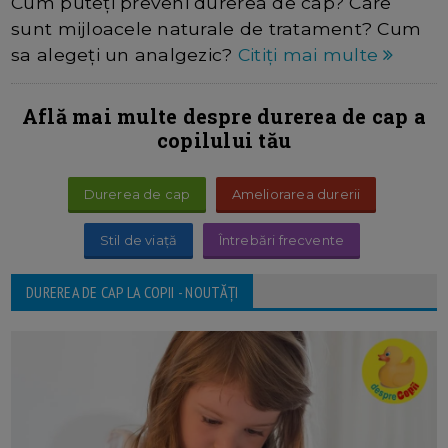
Cum puteți preveni durerea de cap? Care
sunt mijloacele naturale de tratament? Cum
sa alegeți un analgezic?
Citiți mai multe
Află mai multe despre durerea de cap a
copilului tău
Durerea de cap
Ameliorarea durerii
Stil de viață
Întrebări frecvente
DUREREA DE CAP LA COPII - NOUTĂȚI