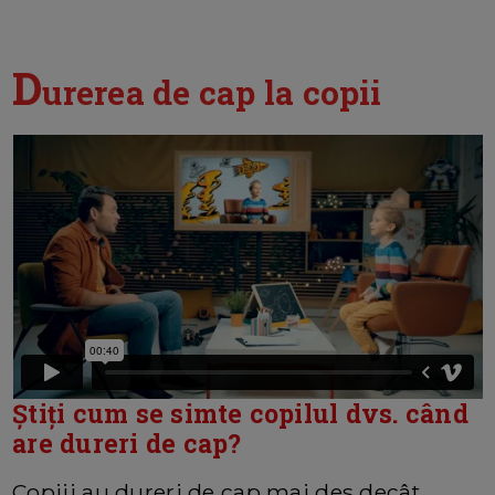
D
urerea de cap la copii
Știți cum se simte copilul dvs. când
are dureri de cap?
Copiii au dureri de cap mai des decât