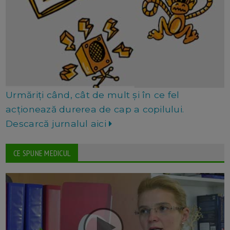
Urmăriți când, cât de mult și în ce fel
acționează durerea de cap a copilului.
Descarcă jurnalul aici
CE SPUNE MEDICUL