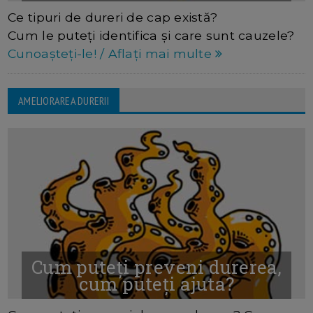
CUNOAȘTEȚI-LE! / AFLAȚI MAI MULTE
Ce tipuri de dureri de cap există?
Cum le puteți identifica și care sunt cauzele?
Cunoașteți-le! / Aflați mai multe
AMELIORAREA DURERII
Cum puteți preveni durerea,
cum puteți ajuta?
CITIȚI MAI MULTE