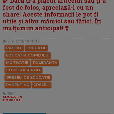
✔️ Dacă ți-a plăcut articolul sau ți-a
fost de folos, apreciază-l cu un
share! Aceste informații le pot fi
utile și altor mămici sau tătici. Îți
mulțumim anticipat! ❣️
SUBIECTE TRATATE:
RASFAT
EDUCATIE
EDUCATIA COPILULUI
MOTIVATIE
TOLERANTA
COPIL RASFATAT
GRESELI DE EDUCATIE
PARENTING
GRESELI
TEMA:
EDUCATIA
COPILULUI