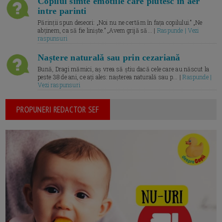
Copilul simte emotiile care plutesc in aer
intre parinti
Părinții spun deseori: „Noi nu ne certăm în fața copilului.” „Ne
abținem, ca să fie liniște.” „Avem grijă să... |
Raspunde | Vezi
raspunsuri
Naștere naturală sau prin cezariană
Bună, Dragi mămici, aș vrea să știu dacă cele care au născut la
peste 38 de ani, ce ați ales: nașterea naturală sau p... |
Raspunde |
Vezi raspunsuri
PROPUNERI REDACTOR SEF