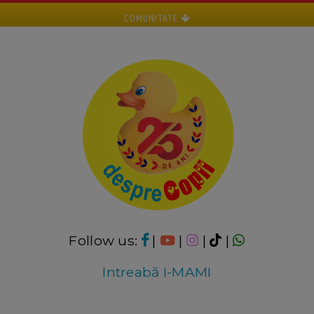
COMUNITATE
Follow us:
|
|
|
|
Intreabă I-MAMI