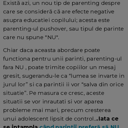
Există azi, un nou tip de parenting despre
care se consideră că are efecte negative
asupra educatiei copilului; acesta este
parenting-ul pushover, sau tipul de parinte
care nu spune "NU".
Chiar daca aceasta abordare poate
functiona pentru unii parinti, parenting-ul
fara NU , poate trimite copiilor un mesaj
gresit, sugerandu-le ca “lumea se invarte in
jurul lor” si ca parintii ii vor “salva din orice
situatie”. Pe masura ce cresc, aceste
situatii se vor inrautati si vor aparea
probleme mai mari, precum cresterea
unui adolescent lipsit de control..
.Iata ce
se intampla
când parintii preferă să NU