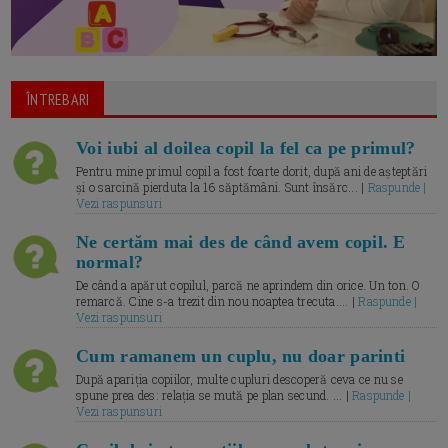
ÎNTREBARI
Voi iubi al doilea copil la fel ca pe primul?
Pentru mine primul copil a fost foarte dorit, după ani de așteptări
și o sarcină pierduta la 16 săptămâni. Sunt însărc... |
Raspunde |
Vezi raspunsuri
Ne certăm mai des de când avem copil. E
normal?
De când a apărut copilul, parcă ne aprindem din orice. Un ton. O
remarcă. Cine s-a trezit din nou noaptea trecuta.... |
Raspunde |
Vezi raspunsuri
Cum ramanem un cuplu, nu doar parinti
După apariția copiilor, multe cupluri descoperă ceva ce nu se
spune prea des: relația se mută pe plan secund. ... |
Raspunde |
Vezi raspunsuri