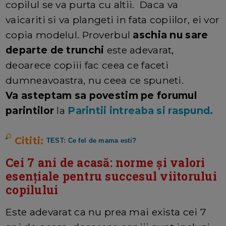
copilul se va purta cu altii. Daca va
vaicariti si va plangeti in fata copiilor, ei vor
copia modelul. Proverbul
aschia nu sare
departe de trunchi
este adevarat,
deoarece copiii fac ceea ce faceti
dumneavoastra, nu ceea ce spuneti.
Va asteptam sa povestim pe forumul
parintilor
la
Parintii intreaba si raspund.
Cititi:
TEST: Ce fel de mama esti?
Cei 7 ani de acasă: norme și valori
esențiale pentru succesul viitorului
copilului
Este adevarat ca nu prea mai exista cei 7