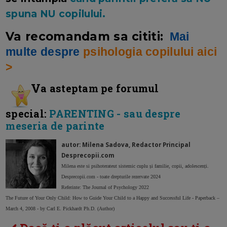
spuna NU copilului.
Va recomandam sa cititi:
Mai
multe despre
psihologia copilului aici
>
V
a asteptam pe forumul
special:
PARENTING - sau despre
meseria de parinte
autor: Milena Sadova, Redactor Principal
Desprecopii.com
Milena este si psihoterateut sistemic cuplu și familie, copii, adolescenți.
Desprecopii.com - toate drepturile rezervate 2024
Referinte: The Journal of Psychology 2022
The Future of Your Only Child: How to Guide Your Child to a Happy and Successful Life - Paperback –
March 4, 2008 - by Carl E. Pickhardt Ph.D. (Author)