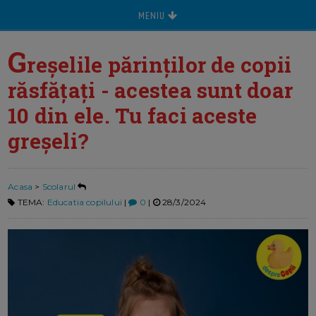
MENIU
G
reșelile părinților de copii
răsfățați - acestea sunt doar
10 din ele. Tu faci aceste
greșeli?
Acasa
>
Scolarul
TEMA:
Educatia copilului
|
0
|
28/3/2024