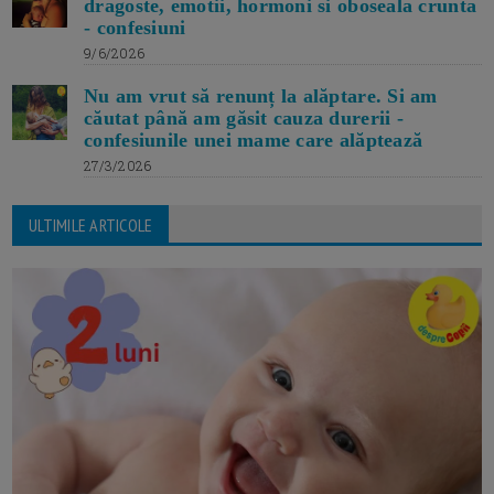
dragoste, emotii, hormoni si oboseala crunta
- confesiuni
9/6/2026
Nu am vrut să renunț la alăptare. Si am
căutat până am găsit cauza durerii -
confesiunile unei mame care alăptează
27/3/2026
ULTIMILE ARTICOLE