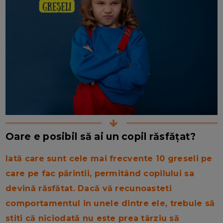
Oare e posibil să ai un copil răsfățat?
Iată care sunt cele mai frecvente 10 greseli pe
care pe fac părintii, permitând copilului sa
devină răsfătat. Dacă vă recunoasteti
comportamentul in unele dintre ele, trebuie să
stiti că niciodată nu este prea târziu să